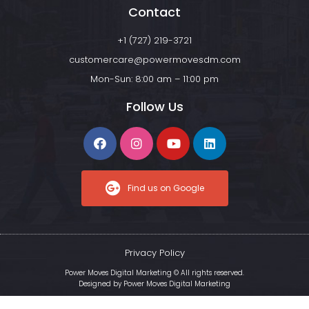
Contact
+1 (727) 219-3721
customercare@powermovesdm.com
Mon-Sun: 8:00 am – 11:00 pm
Follow Us
Find us on Google
Privacy Policy
Power Moves Digital Marketing © All rights reserved.
Designed by
Power Moves Digital Marketing