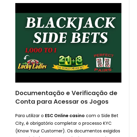
Documentação e Verificação de
Conta para Acessar os Jogos
Para utilizar o
ESC Online casino
com o Side Bet
City, é obrigatório completar o processo KYC
(Know Your Customer). Os documentos exigidos