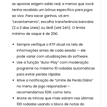
as apostas exigem saldo real, a menos que você
tenha recebido um bônus específico para jogos
ao vivo. Para sacar ganhos, vá em
“Levantamento”, escolha transferência bancária
(2 a 3 dias úteis) ou Skrill (até 24h). O limite
mínimo de saque é de 20€.
Sempre verifique o RTP atual na tela de
informações antes de cada sessão — ele
pode variar com atualizações do software.
Use a função “Auto-Play” com moderação:
programe no máximo 10 rodadas automáticas
para evitar perdas rápidas.
Ative a notificação de “Limite de Perda Diário”
no menu de jogo responsável —
recomendamos 50€ como teto.
Anote as trincas que mais saíram nas últimas
100 rodadas usando o bloco de notas do