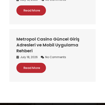
Read More
Metropol Casino Güncel Giriş
Adresleri ve Mobil Uygulama
Rehberi
July 18, 2026
No Comments
Read More