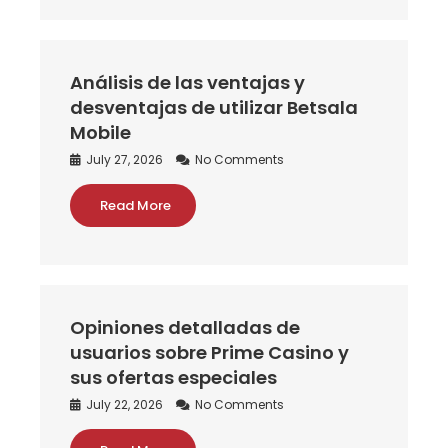
Análisis de las ventajas y
desventajas de utilizar Betsala
Mobile
July 27, 2026
No Comments
Read More
Opiniones detalladas de
usuarios sobre Prime Casino y
sus ofertas especiales
July 22, 2026
No Comments