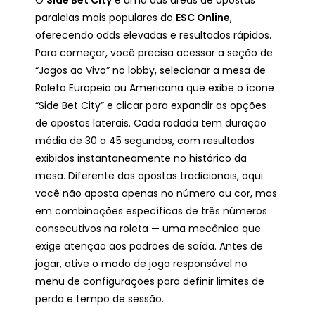
paralelas mais populares do
ESC Online
,
oferecendo odds elevadas e resultados rápidos.
Para começar, você precisa acessar a seção de
“Jogos ao Vivo” no lobby, selecionar a mesa de
Roleta Europeia ou Americana que exibe o ícone
“Side Bet City” e clicar para expandir as opções
de apostas laterais. Cada rodada tem duração
média de 30 a 45 segundos, com resultados
exibidos instantaneamente no histórico da
mesa. Diferente das apostas tradicionais, aqui
você não aposta apenas no número ou cor, mas
em combinações específicas de três números
consecutivos na roleta — uma mecânica que
exige atenção aos padrões de saída. Antes de
jogar, ative o modo de jogo responsável no
menu de configurações para definir limites de
perda e tempo de sessão.