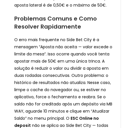
aposta lateral é de 0,50€ e o máximo de 50€.
Problemas Comuns e Como
Resolver Rapidamente
O erro mais frequente no Side Bet City é a
mensagem “Aposta não aceita — valor excede o
limite da mesa”. Isso ocorre quando você tenta
apostar mais de 50€ em uma única trinca. A
solução é reduzir o valor ou dividir a aposta em
duas rodadas consecutivas. Outro problema: o
histórico de resultados não atualiza. Nesse caso,
limpe o cache do navegador ou, se estiver no
aplicativo, force o fechamento e reabra. Se o
saldo não for creditado após um depósito via MB
WAY, aguarde 10 minutos e clique em “Atualizar
Saldo” no menu principal. O
ESC Online no
deposit
não se aplica ao Side Bet City — todas