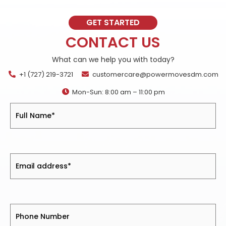
GET STARTED
CONTACT US
What can we help you with today?
+1 (727) 219-3721
customercare@powermovesdm.com
Mon-Sun: 8:00 am – 11:00 pm