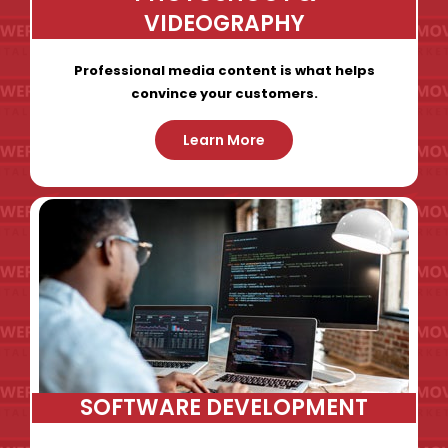
VIDEOGRAPHY
Professional media content is what helps
convince your customers.
Learn More
SOFTWARE DEVELOPMENT