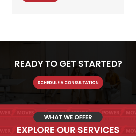
READY TO GET STARTED?
SCHEDULE A CONSULTATION
WHAT WE OFFER
EXPLORE OUR SERVICES