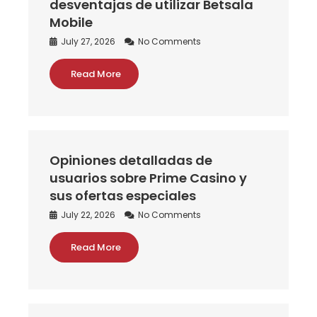
desventajas de utilizar Betsala
Mobile
July 27, 2026
No Comments
Read More
Opiniones detalladas de
usuarios sobre Prime Casino y
sus ofertas especiales
July 22, 2026
No Comments
Read More