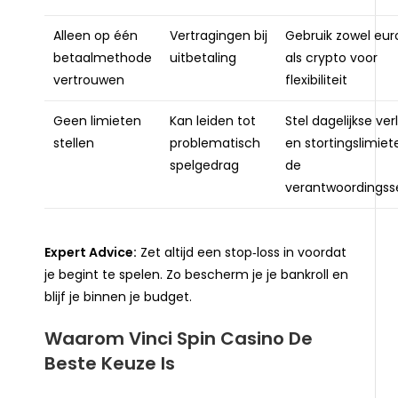
Alleen op één
Vertragingen bij
Gebruik zowel eur
betaalmethode
uitbetaling
als crypto voor
vertrouwen
flexibiliteit
Geen limieten
Kan leiden tot
Stel dagelijkse verl
stellen
problematisch
en stortingslimiet
spelgedrag
de
verantwoordingss
Expert Advice:
Zet altijd een stop‑loss in voordat
je begint te spelen. Zo bescherm je je bankroll en
blijf je binnen je budget.
Waarom Vinci Spin Casino De
Beste Keuze Is