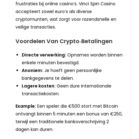
frustraties bij online casino’s. Vinci Spin Casino
accepteert zowel euro’s als diverse
cryptomunten, wat zorgt voor razendsnelle en
veilige transacties.
Voordelen Van Crypto‑Betalingen
Directe verwerking:
Opnames worden binnen
enkele minuten bevestigd.
Anoniem:
Je hoeft geen persoonlijke
bankgegevens te delen.
Lagere kosten:
Geen dure internationale
transactiekosten.
Example:
Een speler die €500 stort met Bitcoin
ontvangt binnen 5 minuten een bonus van €250,
terwijl een traditionele bankoverschrijving 2
dagen kan duren.