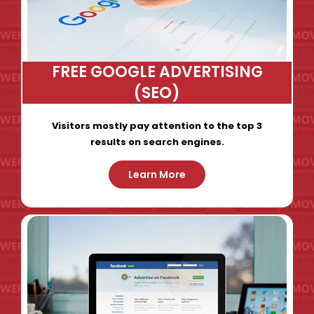
FREE GOOGLE ADVERTISING
(SEO)
Visitors mostly pay attention to the top 3
results on search engines.
Learn More