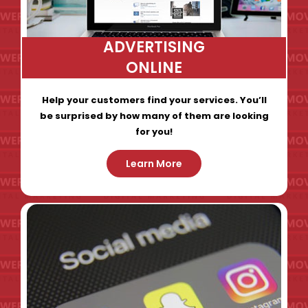
ADVERTISING
ONLINE
Help your customers find your services. You’ll
be surprised by how many of them are looking
for you!
Learn More