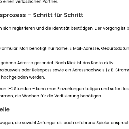
o einen verlässlichen Partner.
sprozess – Schritt für Schritt
sich registrieren und die Identität bestätigen. Der Vorgang ist
res Formular. Man benötigt nur Name, E‑Mail-Adresse, Geburtsdatu
gegebene Adresse gesendet. Nach Klick ist das Konto aktiv.
sonalausweis oder Reisepass sowie ein Adressnachweis (z. B. Stro
l hochgeladen werden.
 von 1–2 Stunden – kann man Einzahlungen tätigen und sofort los
ormen, die Wochen für die Verifizierung benötigen.
eile
gswegen, die sowohl Anfänger als auch erfahrene Spieler ansprec