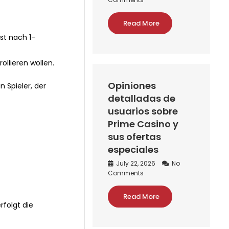
Read More
rst nach 1–
ollieren wollen.
Opiniones
n Spieler, der
detalladas de
usuarios sobre
Prime Casino y
sus ofertas
especiales
July 22, 2026
No
Comments
Read More
rfolgt die