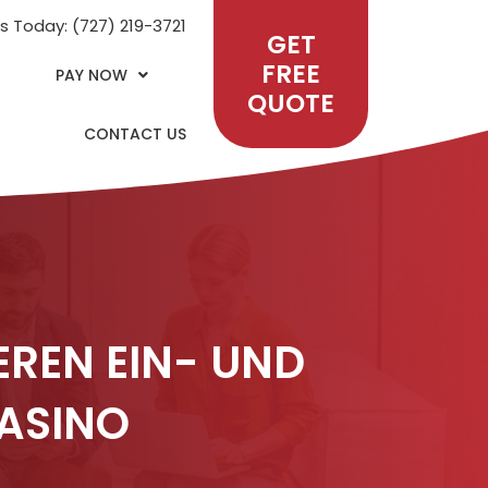
Us Today: (727) 219-3721
GET
FREE
PAY NOW
QUOTE
CONTACT US
EREN EIN- UND
CASINO