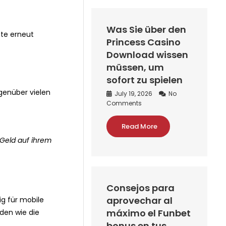
Was Sie über den
nte erneut
Princess Casino
Download wissen
müssen, um
sofort zu spielen
egenüber vielen
July 19, 2026
No
Comments
Read More
 Geld auf ihrem
Consejos para
aprovechar al
ig für mobile
máximo el Funbet
den wie die
bonus en tus