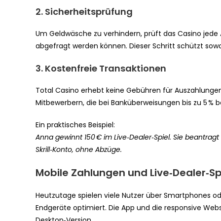
2. Sicherheitsprüfung
Um Geldwäsche zu verhindern, prüft das Casino jede 
abgefragt werden können. Dieser Schritt schützt sowo
3. Kostenfreie Transaktionen
Total Casino erhebt keine Gebühren für Auszahlungen,
Mitbewerbern, die bei Banküberweisungen bis zu 5 % 
Ein praktisches Beispiel:
Anna gewinnt 150 € im Live‑Dealer‑Spiel. Sie beantragt
Skrill‑Konto, ohne Abzüge.
Mobile Zahlungen und Live‑Dealer‑Sp
Heutzutage spielen viele Nutzer über Smartphones ode
Endgeräte optimiert. Die App und die responsive Web
Desktop‑Version.