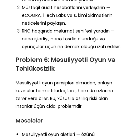
Müstəqil audit hesabatlarını yerləşdirin —
eCOGRA, iTech Labs və s. kimi xidmətlərin
nəticələrini paylaşın.
RNG haqqında məlumat səhifəsi yaradın —
necə işlədiyi, necə təsdiq olunduğu və
oyunçular üçün nə demək olduğu izah edilsin.
Problem 6: Məsuliyyətli Oyun və
Təhlükəsizlik
Məsuliyyətli oyun prinsipləri olmadan, onlayn
kazinolar həm istifadəçilərə, həm də özlərinə
zərər verə bilər. Bu, xüsusilə asılılıq riski olan
insanlar üçün ciddi problemdir.
Məsələlər
Məsuliyyətli oyun alətləri — özünü