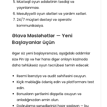
Müstəqil oyun ədalətinin təsdiqi və
yayınlanması.
Məsuliyyətli oyun alətləri və yardım xətləri.
24/7 müştəri dəstəyi və operativ
kommunikasiya.
Əlavə Məsləhətlər — Yeni
Başlayanlar üçün
Əgər siz yeni başlayırsınızsa, aşağıdakı addımlar
sizə Pin Up və hər hansı digər onlayn kazinoda
daha təhlükəsiz oyun təcrübəsi təmin edəcək:
Rəsmi lisenziya və audit səhifəsini oxuyun.
Kiçik məbləğlə ödəniş edin və platformanı test
edin.
Bonusların şərtlərini diqqətlə oxuyun və
anladığınızdan əmin olun.
Doğrulama sənədlərinizi hazır saxlayın — bu