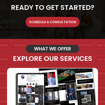
READY TO GET STARTED?
SCHEDULE A CONSULTATION
WHAT WE OFFER
EXPLORE OUR SERVICES