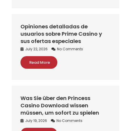
Opiniones detalladas de
usuarios sobre Prime Casino y
sus ofertas especiales
July 22, 2026
No Comments
Read More
Was Sie über den Princess
Casino Download wissen
müssen, um sofort zu spielen
July 19, 2026
No Comments