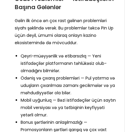
Başına Gələnlər
Gəlin ilk öncə ən çox rast gəlinən problemləri
siyahı şəklində verək. Bu problemlər təkcə Pin Up
üçün deyil, ümumi olaraq onlayn kazino
ekosistemində də mövcuddur.
Qeyri-müəyyənlik və etibarsızlıq — Yeni
istifadəçilər platformanın təhlükəsiz olub-
olmadığını bilmirlər.
Ödəniş və çıxarış problemləri — Pul yatırma və
uduşların çıxarılması zamanı gecikmələr və ya
məhdudiyyətlər ola bilər.
Mobil uyğunluq — Bəzi istifadəçilər üçün saytın
mobil versiyası və ya tətbiqinin keyfiyyəti
yetərli olmur.
Bonus şərtlərinin anlaşılmazlığı —
Promosyonların şərtləri qarışıq və çox vaxt