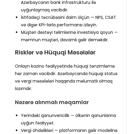
Azərbaycanın bank infrastrukturu ilə
uyğunlaşmaq vacibdir.
İstifadəçi təcrübəsini daim ölçün — NPS, CSAT
və digər KPI-larla performansı izləyin.
Müştəri dəstəyi təlimlərinə investisiya qoyun —
məmnun müştəri, davamlı gəlir deməkdir.
Risklər və Hüquqi Məsələlər
Onlayn kazino fəaliyyətində hüquqi tənzimləmə
hər zaman vacibdir. Azərbaycanda hüquqi status
və vergi məsələləri haqqında məlumatlı olmaq
lazımdır.
Nəzərə alınmalı məqamlar
Yerindəki qanunvericilik — ölkənin qanunlarına
uyğun fəaliyyət.
Vergi öhdəlikləri — platformanın gəlir modelinə