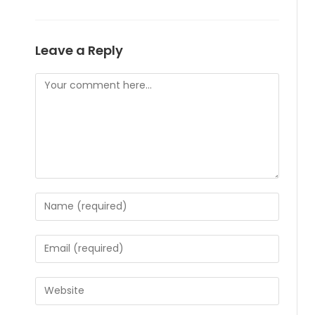
Leave a Reply