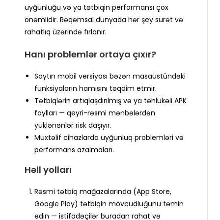
uyğunluğu və ya tətbiqin performansı çox
önəmlidir. Rəqəmsal dünyada hər şey sürət və
rahatlıq üzərində fırlanır.
Hanı problemlər ortaya çıxır?
Saytın mobil versiyası bəzən masaüstündəki
funksiyaların hamısını təqdim etmir.
Tətbiqlərin artıqlaşdırılmış və ya təhlükəli APK
faylları — qeyri-rəsmi mənbələrdən
yüklənənlər risk daşıyır.
Müxtəlif cihazlarda uyğunluq problemləri və
performans azalmaları.
Həll yolları
Rəsmi tətbiq mağazalarında (App Store,
Google Play) tətbiqin mövcudluğunu təmin
edin — istifadəçilər buradan rahat və