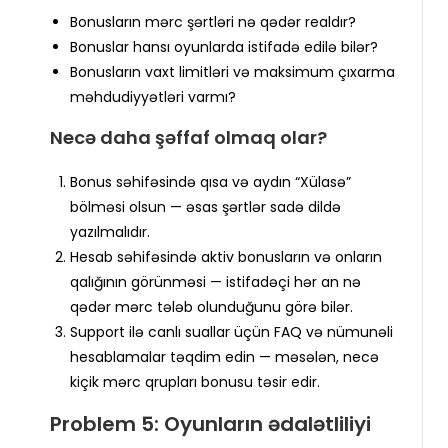
Bonusların mərc şərtləri nə qədər realdır?
Bonuslar hansı oyunlarda istifadə edilə bilər?
Bonusların vaxt limitləri və maksimum çıxarma
məhdudiyyətləri varmı?
Necə daha şəffaf olmaq olar?
Bonus səhifəsində qısa və aydın “Xülasə”
bölməsi olsun — əsas şərtlər sadə dildə
yazılmalıdır.
Hesab səhifəsində aktiv bonusların və onların
qalığının görünməsi — istifadəçi hər an nə
qədər mərc tələb olunduğunu görə bilər.
Support ilə canlı suallar üçün FAQ və nümunəli
hesablamalar təqdim edin — məsələn, necə
kiçik mərc qrupları bonusu təsir edir.
Problem 5: Oyunların ədalətliliyi