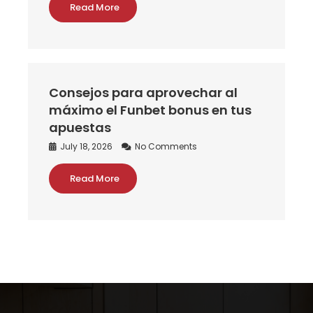
Read More
Consejos para aprovechar al
máximo el Funbet bonus en tus
apuestas
July 18, 2026
No Comments
Read More