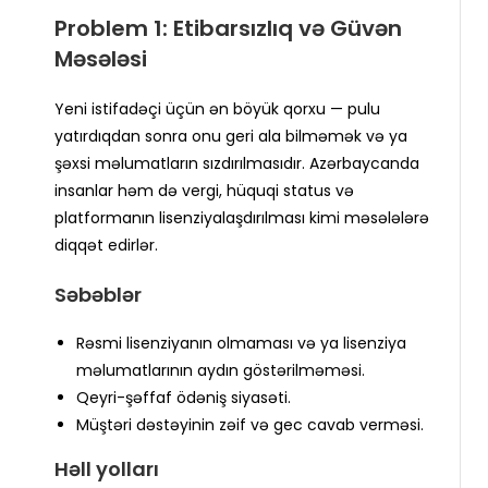
Problem 1: Etibarsızlıq və Güvən
Məsələsi
Yeni istifadəçi üçün ən böyük qorxu — pulu
yatırdıqdan sonra onu geri ala bilməmək və ya
şəxsi məlumatların sızdırılmasıdır. Azərbaycanda
insanlar həm də vergi, hüquqi status və
platformanın lisenziyalaşdırılması kimi məsələlərə
diqqət edirlər.
Səbəblər
Rəsmi lisenziyanın olmaması və ya lisenziya
məlumatlarının aydın göstərilməməsi.
Qeyri-şəffaf ödəniş siyasəti.
Müştəri dəstəyinin zəif və gec cavab verməsi.
Həll yolları