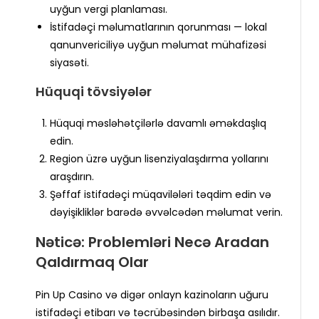
uyğun vergi planlaması.
İstifadəçi məlumatlarının qorunması — lokal
qanunvericiliyə uyğun məlumat mühafizəsi
siyasəti.
Hüquqi tövsiyələr
Hüquqi məsləhətçilərlə davamlı əməkdaşlıq
edin.
Region üzrə uyğun lisenziyalaşdırma yollarını
araşdırın.
Şəffaf istifadəçi müqavilələri təqdim edin və
dəyişikliklər barədə əvvəlcədən məlumat verin.
Nəticə: Problemləri Necə Aradan
Qaldırmaq Olar
Pin Up Casino və digər onlayn kazinoların uğuru
istifadəçi etibarı və təcrübəsindən birbaşa asılıdır.