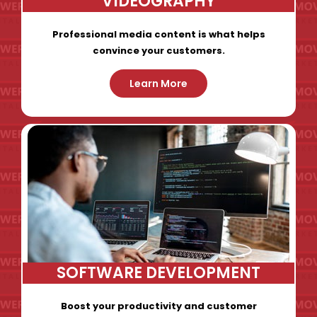
VIDEOGRAPHY
Professional media content is what helps
convince your customers.
Learn More
SOFTWARE DEVELOPMENT
Boost your productivity and customer