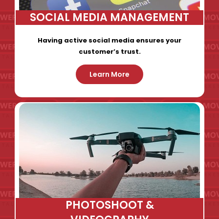
SOCIAL MEDIA MANAGEMENT
Having active social media ensures your
customer’s trust.
Learn More
PHOTOSHOOT &