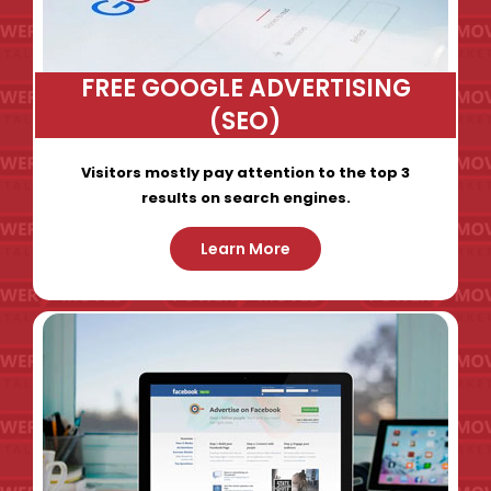
FREE GOOGLE ADVERTISING
(SEO)
Visitors mostly pay attention to the top 3
results on search engines.
Learn More