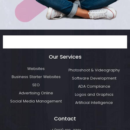
Our Services
Websites
Photoshoot & Videography
Business Starter Websites
Software Development
SEO
ADA Compliance
Advertising Online
Logos and Graphics
Social Media Management
Artificial Intelligence
Contact