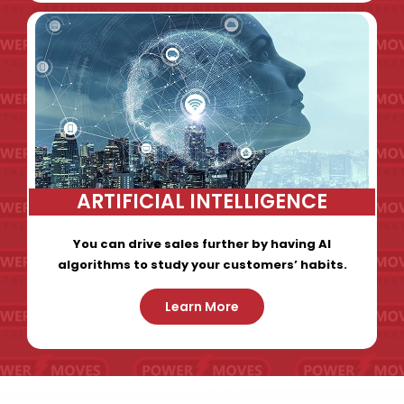
ARTIFICIAL INTELLIGENCE
You can drive sales further by having AI
algorithms to study your customers’ habits.
Learn More