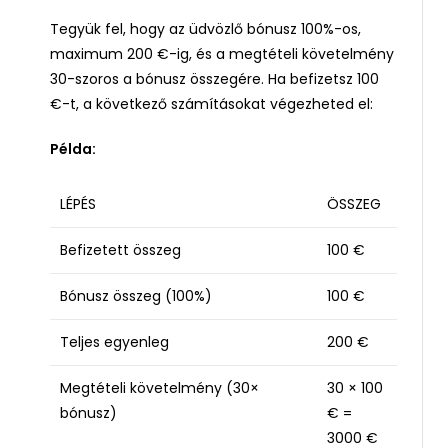
Tegyük fel, hogy az üdvözlő bónusz 100%-os,
maximum 200 €-ig, és a megtételi követelmény
30-szoros a bónusz összegére. Ha befizetsz 100
€-t, a következő számításokat végezheted el:
Példa:
LÉPÉS
ÖSSZEG
Befizetett összeg
100 €
Bónusz összeg (100%)
100 €
Teljes egyenleg
200 €
Megtételi követelmény (30×
30 × 100
bónusz)
€ =
3000 €