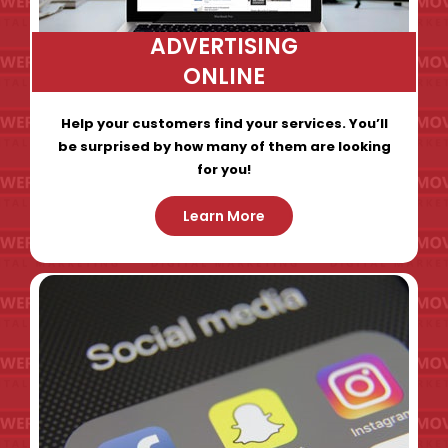
ADVERTISING
ONLINE
Help your customers find your services. You’ll
be surprised by how many of them are looking
for you!
Learn More