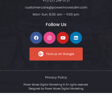
+1 (727) 219-3721
customercare@powermovesdm.com
Mon-Sun: 8:00 am – 11:00 pm
Follow Us
Find us on Google
Privacy Policy
Power Moves Digital Marketing © All rights reserved.
Designed by
Power Moves Digital Marketing