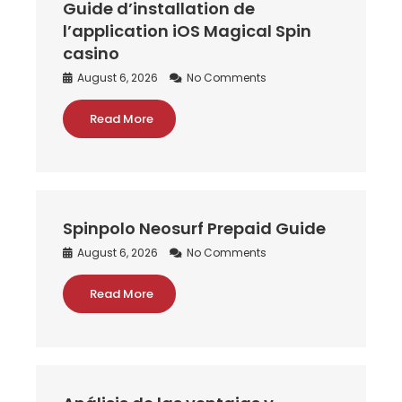
Guide d’installation de
l’application iOS Magical Spin
casino
August 6, 2026
No Comments
Read More
Spinpolo Neosurf Prepaid Guide
August 6, 2026
No Comments
Read More