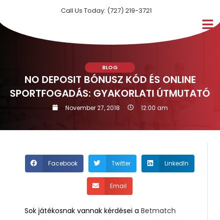
Call Us Today: (727) 219-3721
BLOG
NO DEPOSIT BÓNUSZ KÓD ÉS ONLINE
SPORTFOGADÁS: GYAKORLATI ÚTMUTATÓ
November 27, 2018
12:00 am
Facebook
Twitter
LinkedIn
Email
Sok játékosnak vannak kérdései a
Betmatch