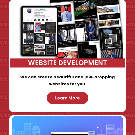
WEBSITE DEVELOPMENT
We can create beautiful and jaw-dropping
websites for you.
Learn More