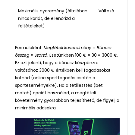
Maximális nyeremény (általában
Változó
nincs korlát, de ellenőrizd a
feltételeket)
Formulaként:
Megtételi követelmény = Bónusz
összeg × Szorzó
. Esetünkben 100 € × 30 = 3000 €.
Ez azt jelenti, hogy a bónusz készpénzre
váltásához 3000 € értékben kell fogadásokat
kötnöd (online sportfogadás esetén a
sporteseményekre). Ha a tétillesztés (bet
match) opciót használod, a megtételi
követelmény gyorsabban teljesíthető, de figyelj a
minimális oddsokra.