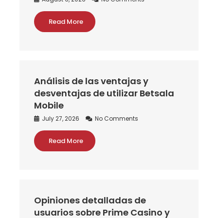
Read More
Análisis de las ventajas y
desventajas de utilizar Betsala
Mobile
July 27, 2026
No Comments
Read More
Opiniones detalladas de
usuarios sobre Prime Casino y