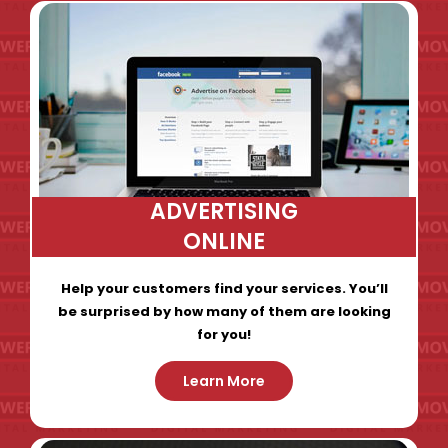
ADVERTISING
ONLINE
Help your customers find your services. You’ll
be surprised by how many of them are looking
for you!
Learn More