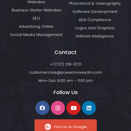
Websites
Photoshoot & Videography
Business Starter Websites
Software Development
SEO
ADA Compliance
Advertising Online
Logos and Graphics
Social Media Management
Artificial Intelligence
Contact
+1 (727) 219-3721
customercare@powermovesdm.com
Mon-Sun: 8:00 am – 11:00 pm
Follow Us
Find us on Google