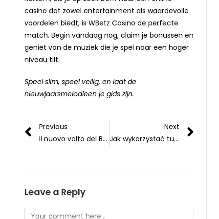
casino dat zowel entertainment als waardevolle
voordelen biedt, is WBetz Casino de perfecte
match. Begin vandaag nog, claim je bonussen en
geniet van de muziek die je spel naar een hoger
niveau tilt.
Speel slim, speel veilig, en laat de
nieuwjaarsmelodieën je gids zijn.
Previous
Next
Il nuovo volto del Baccarat Live: come i VIP‑Free Spins stanno rivoluzionando l’esperienza iGaming
Jak wykorzystać turnieje kasynowe w Totalcasino Casino, by maksymalizować wygrane i zabawę
Leave a Reply