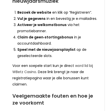
nieuwjaarsmuziek
Bezoek de website
en klik op “Registreren”.
Vul je gegevens
in en bevestig je e‑mailadres.
Activeer je welkomstbonus
via het
promotiebanner.
Claim de geen‑stortingsbonus
in je
accountdashboard.
Speel met de nieuwjaarsplaylist
op de
geselecteerde slots.
Voor een soepele start kun je direct
word lid bij
WBetz Casino
. Deze link brengt je naar de
registratiepagina waar je alle bonussen kunt
claimen.
Veelgemaakte fouten en hoe je
ze voorkomt