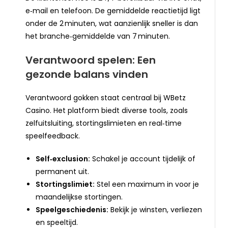
e‑mail en telefoon. De gemiddelde reactietijd ligt
onder de 2 minuten, wat aanzienlijk sneller is dan
het branche‑gemiddelde van 7 minuten.
Verantwoord spelen: Een
gezonde balans vinden
Verantwoord gokken staat centraal bij WBetz
Casino. Het platform biedt diverse tools, zoals
zelfuitsluiting, stortingslimieten en real‑time
speelfeedback.
Self‑exclusion:
Schakel je account tijdelijk of
permanent uit.
Stortingslimiet:
Stel een maximum in voor je
maandelijkse stortingen.
Speelgeschiedenis:
Bekijk je winsten, verliezen
en speeltijd.