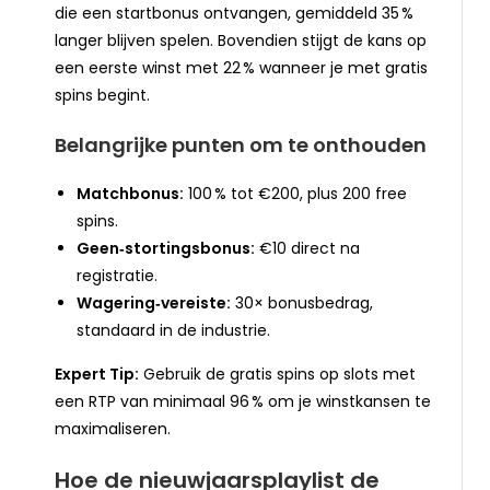
die een startbonus ontvangen, gemiddeld 35 %
langer blijven spelen. Bovendien stijgt de kans op
een eerste winst met 22 % wanneer je met gratis
spins begint.
Belangrijke punten om te onthouden
Matchbonus:
100 % tot €200, plus 200 free
spins.
Geen‑stortingsbonus:
€10 direct na
registratie.
Wagering‑vereiste:
30× bonusbedrag,
standaard in de industrie.
Expert Tip:
Gebruik de gratis spins op slots met
een RTP van minimaal 96 % om je winstkansen te
maximaliseren.
Hoe de nieuwjaarsplaylist de