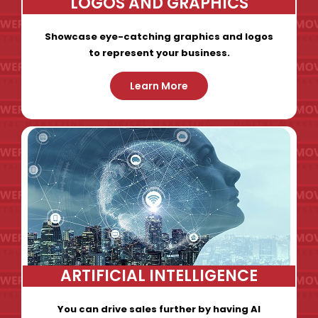
LOGOS AND GRAPHICS
Showcase eye-catching graphics and logos
to represent your business.
Learn More
ARTIFICIAL INTELLIGENCE
You can drive sales further by having AI