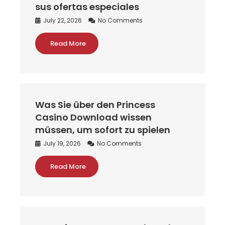
sus ofertas especiales
July 22, 2026
No Comments
Read More
Was Sie über den Princess
Casino Download wissen
müssen, um sofort zu spielen
July 19, 2026
No Comments
Read More