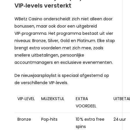
VIP‑levels versterkt
WBetz Casino onderscheidt zich niet alleen door
bonussen, maar ook door een uitgebreid
VIP‑programma. Het programma bestaat uit vier
niveaus: Bronze, Silver, Gold en Platinum. Elke stap
brengt extra voordelen met zich mee, zoals
snellere uitbetalingen, persoonlijke
accountmanagers en exclusieve evenementen.
De nieuwjaarsplaylist is speciaal afgestemd op
de verschillende VIP‑levels.
VIP‑LEVEL
MUZIEKSTIJL
EXTRA
UITBETA
VOORDEEL
Bronze
Pop‑hits
10 % extra free
24 uur
spins