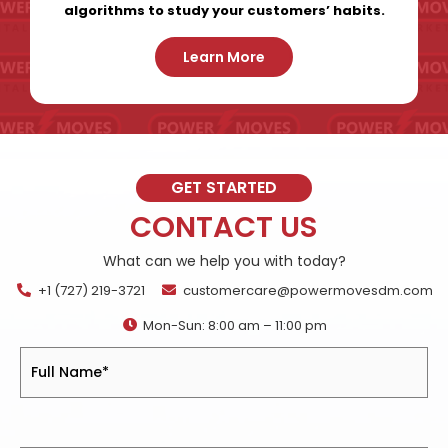
algorithms to study your customers’ habits.
Learn More
GET STARTED
CONTACT US
What can we help you with today?
+1 (727) 219-3721
customercare@powermovesdm.com
Mon-Sun: 8:00 am – 11:00 pm