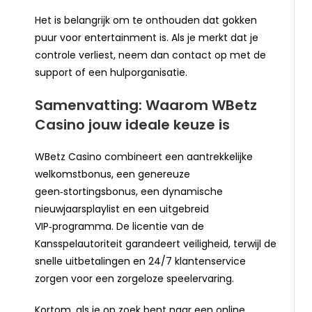
Het is belangrijk om te onthouden dat gokken
puur voor entertainment is. Als je merkt dat je
controle verliest, neem dan contact op met de
support of een hulporganisatie.
Samenvatting: Waarom WBetz
Casino jouw ideale keuze is
WBetz Casino combineert een aantrekkelijke
welkomstbonus, een genereuze
geen‑stortingsbonus, een dynamische
nieuwjaarsplaylist en een uitgebreid
VIP‑programma. De licentie van de
Kansspelautoriteit garandeert veiligheid, terwijl de
snelle uitbetalingen en 24/7 klantenservice
zorgen voor een zorgeloze speelervaring.
Kortom, als je op zoek bent naar een online