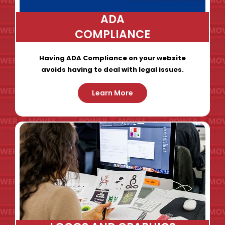
ADA
COMPLIANCE
Having ADA Compliance on your website
avoids having to deal with legal issues.
Learn More