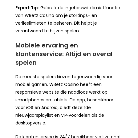
Expert Tip:
Gebruik de ingebouwde limietfunctie
van WBetz Casino om je stortings- en
verlieslimieten te beheren. Dit helpt je
verantwoord te blijven spelen.
Mobiele ervaring en
klantenservice: Altijd en overal
spelen
De meeste spelers kiezen tegenwoordig voor
mobiel gamen. WBetz Casino heeft een
responsieve website die naadloos werkt op
smartphones en tablets. De app, beschikbaar
voor iOS en Android, biedt dezelfde
nieuwjaarsplaylist en VIP‑voordelen als de
desktopversie.
De klantenservice is 24/7 bereikbaar via live chat,