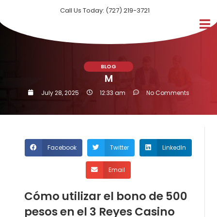
Call Us Today: (727) 219-3721
BLOG
M
July 28, 2025
12:33 am
No Comments
Facebook
Twitter
LinkedIn
Email
Cómo utilizar el bono de 500
pesos en el 3 Reyes Casino