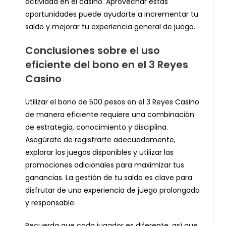
actividad en el casino. Aprovechar estas
oportunidades puede ayudarte a incrementar tu
saldo y mejorar tu experiencia general de juego.
Conclusiones sobre el uso
eficiente del bono en el 3 Reyes
Casino
Utilizar el bono de 500 pesos en el 3 Reyes Casino
de manera eficiente requiere una combinación
de estrategia, conocimiento y disciplina.
Asegúrate de registrarte adecuadamente,
explorar los juegos disponibles y utilizar las
promociones adicionales para maximizar tus
ganancias. La gestión de tu saldo es clave para
disfrutar de una experiencia de juego prolongada
y responsable.
Recuerda que cada jugador es diferente, así que