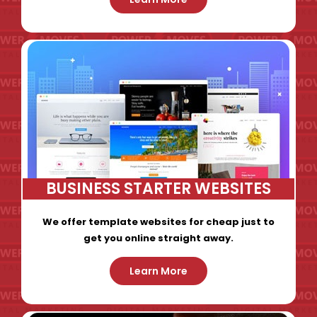
BUSINESS STARTER WEBSITES
We offer template websites for cheap just to
get you online straight away.
Learn More