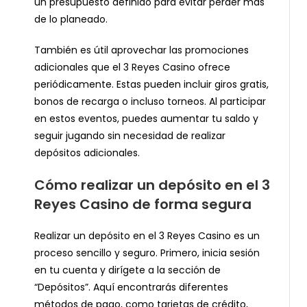
un presupuesto definido para evitar perder más
de lo planeado.
También es útil aprovechar las promociones
adicionales que el 3 Reyes Casino ofrece
periódicamente. Estas pueden incluir giros gratis,
bonos de recarga o incluso torneos. Al participar
en estos eventos, puedes aumentar tu saldo y
seguir jugando sin necesidad de realizar
depósitos adicionales.
Cómo realizar un depósito en el 3
Reyes Casino de forma segura
Realizar un depósito en el 3 Reyes Casino es un
proceso sencillo y seguro. Primero, inicia sesión
en tu cuenta y dirígete a la sección de
“Depósitos”. Aquí encontrarás diferentes
métodos de pago, como tarjetas de crédito,