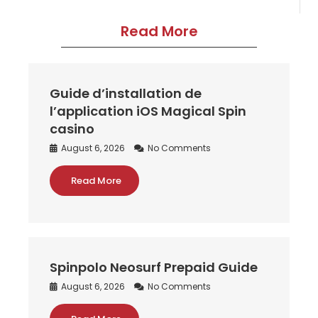
Read More
Guide d’installation de
l’application iOS Magical Spin
casino
August 6, 2026
No Comments
Read More
Spinpolo Neosurf Prepaid Guide
August 6, 2026
No Comments