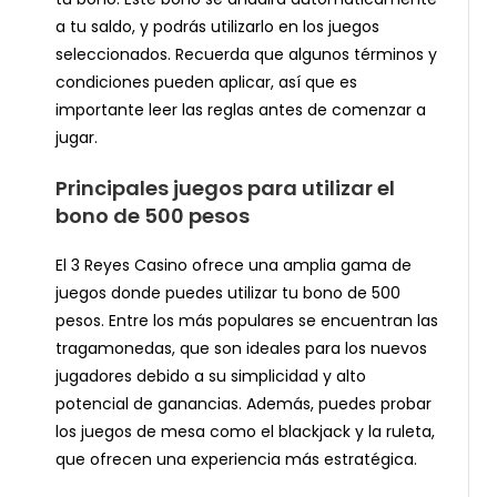
a tu saldo, y podrás utilizarlo en los juegos
seleccionados. Recuerda que algunos términos y
condiciones pueden aplicar, así que es
importante leer las reglas antes de comenzar a
jugar.
Principales juegos para utilizar el
bono de 500 pesos
El 3 Reyes Casino ofrece una amplia gama de
juegos donde puedes utilizar tu bono de 500
pesos. Entre los más populares se encuentran las
tragamonedas, que son ideales para los nuevos
jugadores debido a su simplicidad y alto
potencial de ganancias. Además, puedes probar
los juegos de mesa como el blackjack y la ruleta,
que ofrecen una experiencia más estratégica.