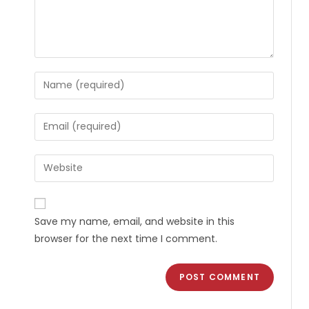
Save my name, email, and website in this
browser for the next time I comment.