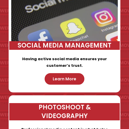
SOCIAL MEDIA MANAGEMENT
Having active social media ensures your
customer’s trust.
Learn More
PHOTOSHOOT &
VIDEOGRAPHY