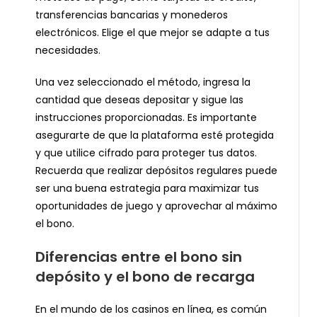
transferencias bancarias y monederos
electrónicos. Elige el que mejor se adapte a tus
necesidades.
Una vez seleccionado el método, ingresa la
cantidad que deseas depositar y sigue las
instrucciones proporcionadas. Es importante
asegurarte de que la plataforma esté protegida
y que utilice cifrado para proteger tus datos.
Recuerda que realizar depósitos regulares puede
ser una buena estrategia para maximizar tus
oportunidades de juego y aprovechar al máximo
el bono.
Diferencias entre el bono sin
depósito y el bono de recarga
En el mundo de los casinos en línea, es común