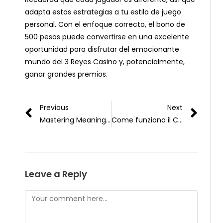
adapta estas estrategias a tu estilo de juego
personal. Con el enfoque correcto, el bono de
500 pesos puede convertirse en una excelente
oportunidad para disfrutar del emocionante
mundo del 3 Reyes Casino y, potencialmente,
ganar grandes premios.
Previous
Next
Mastering Meaningful Connections: An Expert Guide to Safe, Successful Online Dating
Come funziona il Cashback nei Casinò Online: Analisi Scientifica dei Bonus e dei Jackpot
Leave a Reply