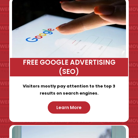
FREE GOOGLE ADVERTISING
(SEO)
Visitors mostly pay attention to the top 3
results on search engines.
Learn More