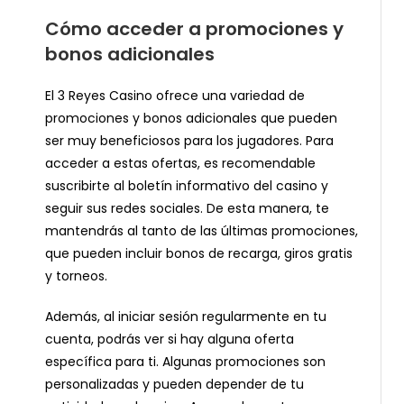
Cómo acceder a promociones y
bonos adicionales
El 3 Reyes Casino ofrece una variedad de
promociones y bonos adicionales que pueden
ser muy beneficiosos para los jugadores. Para
acceder a estas ofertas, es recomendable
suscribirte al boletín informativo del casino y
seguir sus redes sociales. De esta manera, te
mantendrás al tanto de las últimas promociones,
que pueden incluir bonos de recarga, giros gratis
y torneos.
Además, al iniciar sesión regularmente en tu
cuenta, podrás ver si hay alguna oferta
específica para ti. Algunas promociones son
personalizadas y pueden depender de tu