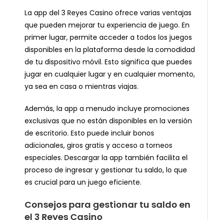
La app del 3 Reyes Casino ofrece varias ventajas
que pueden mejorar tu experiencia de juego. En
primer lugar, permite acceder a todos los juegos
disponibles en la plataforma desde la comodidad
de tu dispositivo móvil. Esto significa que puedes
jugar en cualquier lugar y en cualquier momento,
ya sea en casa o mientras viajas.
Además, la app a menudo incluye promociones
exclusivas que no están disponibles en la versión
de escritorio. Esto puede incluir bonos
adicionales, giros gratis y acceso a torneos
especiales. Descargar la app también facilita el
proceso de ingresar y gestionar tu saldo, lo que
es crucial para un juego eficiente.
Consejos para gestionar tu saldo en
el 3 Reyes Casino