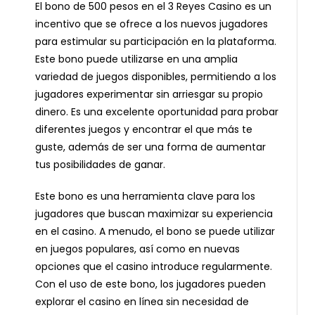
El bono de 500 pesos en el 3 Reyes Casino es un
incentivo que se ofrece a los nuevos jugadores
para estimular su participación en la plataforma.
Este bono puede utilizarse en una amplia
variedad de juegos disponibles, permitiendo a los
jugadores experimentar sin arriesgar su propio
dinero. Es una excelente oportunidad para probar
diferentes juegos y encontrar el que más te
guste, además de ser una forma de aumentar
tus posibilidades de ganar.
Este bono es una herramienta clave para los
jugadores que buscan maximizar su experiencia
en el casino. A menudo, el bono se puede utilizar
en juegos populares, así como en nuevas
opciones que el casino introduce regularmente.
Con el uso de este bono, los jugadores pueden
explorar el casino en línea sin necesidad de