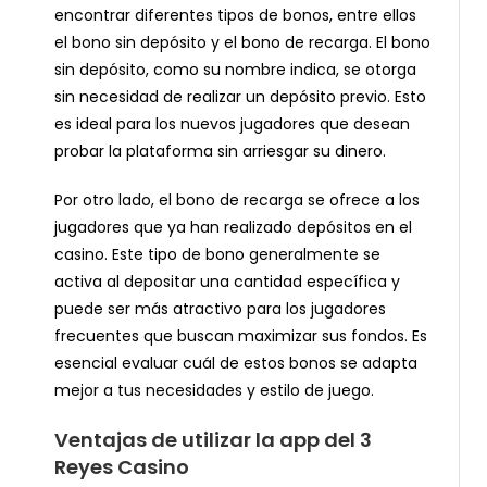
encontrar diferentes tipos de bonos, entre ellos
el bono sin depósito y el bono de recarga. El bono
sin depósito, como su nombre indica, se otorga
sin necesidad de realizar un depósito previo. Esto
es ideal para los nuevos jugadores que desean
probar la plataforma sin arriesgar su dinero.
Por otro lado, el bono de recarga se ofrece a los
jugadores que ya han realizado depósitos en el
casino. Este tipo de bono generalmente se
activa al depositar una cantidad específica y
puede ser más atractivo para los jugadores
frecuentes que buscan maximizar sus fondos. Es
esencial evaluar cuál de estos bonos se adapta
mejor a tus necesidades y estilo de juego.
Ventajas de utilizar la app del 3
Reyes Casino