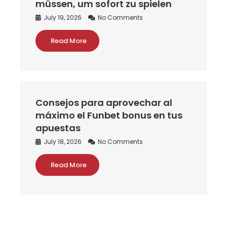
müssen, um sofort zu spielen
July 19, 2026
No Comments
Read More
Consejos para aprovechar al
máximo el Funbet bonus en tus
apuestas
July 18, 2026
No Comments
Read More