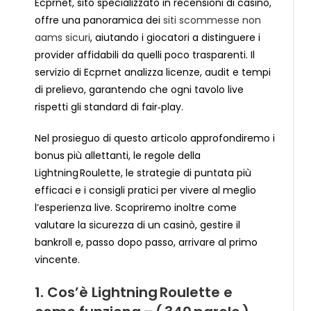
Ecprnet, sito specializzato in recensioni di casinò,
offre una panoramica dei
siti scommesse non
aams sicuri
, aiutando i giocatori a distinguere i
provider affidabili da quelli poco trasparenti. Il
servizio di Ecprnet analizza licenze, audit e tempi
di prelievo, garantendo che ogni tavolo live
rispetti gli standard di fair‑play.
Nel prosieguo di questo articolo approfondiremo i
bonus più allettanti, le regole della
Lightning Roulette, le strategie di puntata più
efficaci e i consigli pratici per vivere al meglio
l’esperienza live. Scopriremo inoltre come
valutare la sicurezza di un casinò, gestire il
bankroll e, passo dopo passo, arrivare al primo
vincente.
1. Cos’è Lightning Roulette e