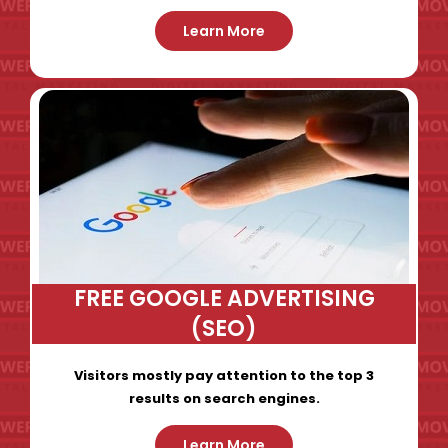
Learn More
FREE GOOGLE ADVERTISING
(SEO)
Visitors mostly pay attention to the top 3
results on search engines.
Learn More