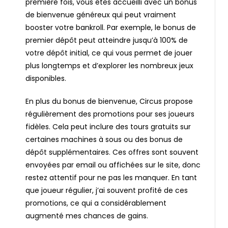
première fois, vous êtes accueilli avec un bonus
de bienvenue généreux qui peut vraiment
booster votre bankroll. Par exemple, le bonus de
premier dépôt peut atteindre jusqu’à 100% de
votre dépôt initial, ce qui vous permet de jouer
plus longtemps et d’explorer les nombreux jeux
disponibles.
En plus du bonus de bienvenue, Circus propose
régulièrement des promotions pour ses joueurs
fidèles. Cela peut inclure des tours gratuits sur
certaines machines à sous ou des bonus de
dépôt supplémentaires. Ces offres sont souvent
envoyées par email ou affichées sur le site, donc
restez attentif pour ne pas les manquer. En tant
que joueur régulier, j’ai souvent profité de ces
promotions, ce qui a considérablement
augmenté mes chances de gains.