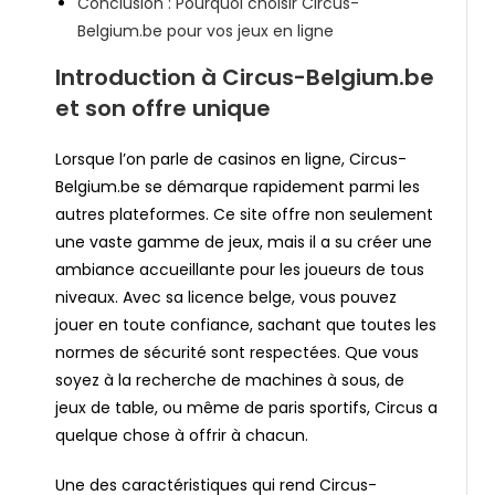
Conclusion : Pourquoi choisir Circus-
Belgium.be pour vos jeux en ligne
Introduction à Circus-Belgium.be
et son offre unique
Lorsque l’on parle de casinos en ligne, Circus-
Belgium.be se démarque rapidement parmi les
autres plateformes. Ce site offre non seulement
une vaste gamme de jeux, mais il a su créer une
ambiance accueillante pour les joueurs de tous
niveaux. Avec sa licence belge, vous pouvez
jouer en toute confiance, sachant que toutes les
normes de sécurité sont respectées. Que vous
soyez à la recherche de machines à sous, de
jeux de table, ou même de paris sportifs, Circus a
quelque chose à offrir à chacun.
Une des caractéristiques qui rend Circus-