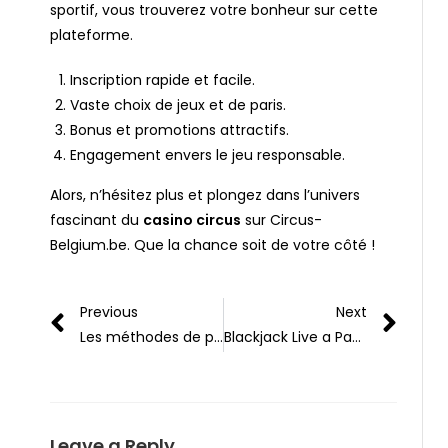
sportif, vous trouverez votre bonheur sur cette
plateforme.
Inscription rapide et facile.
Vaste choix de jeux et de paris.
Bonus et promotions attractifs.
Engagement envers le jeu responsable.
Alors, n’hésitez plus et plongez dans l’univers
fascinant du
casino circus
sur Circus-
Belgium.be. Que la chance soit de votre côté !
Previous
Next
Les méthodes de paiement fiables pour jouer sur Circus Casino en ligne Belgique
Blackjack Live a Pasqua: Come Scegliere la Piattaforma più Veloce, Divertente e Ricca di Bonus
Leave a Reply