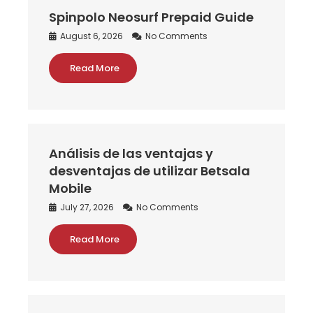
Spinpolo Neosurf Prepaid Guide
August 6, 2026
No Comments
Read More
Análisis de las ventajas y
desventajas de utilizar Betsala
Mobile
July 27, 2026
No Comments
Read More