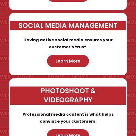
SOCIAL MEDIA MANAGEMENT
Having active social media ensures your
customer’s trust.
Learn More
PHOTOSHOOT &
VIDEOGRAPHY
Professional media content is what helps
convince your customers.
Learn More