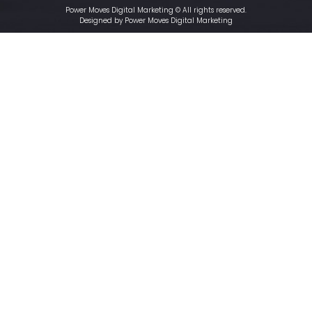
Power Moves Digital Marketing © All rights reserved.
Designed by
Power Moves Digital Marketing