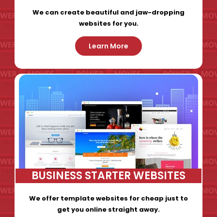
We can create beautiful and jaw-dropping
websites for you.
Learn More
BUSINESS STARTER WEBSITES
We offer template websites for cheap just to
get you online straight away.