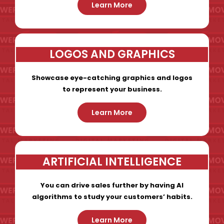
Learn More
LOGOS AND GRAPHICS
Showcase eye-catching graphics and logos
to represent your business.
Learn More
ARTIFICIAL INTELLIGENCE
You can drive sales further by having AI
algorithms to study your customers’ habits.
Learn More