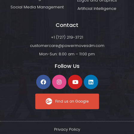
Logos and Graphics
Social Media Management
Artificial Intelligence
Contact
+1 (727) 219-3721
customercare@powermovesdm.com
Mon-Sun: 8:00 am – 11:00 pm
Follow Us
Find us on Google
Privacy Policy