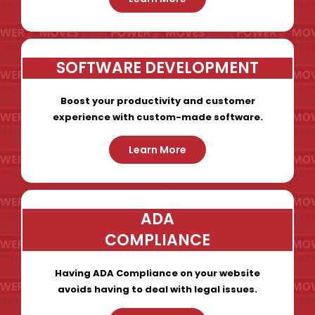
SOFTWARE DEVELOPMENT
Boost your productivity and customer
experience with custom-made software.
Learn More
ADA
COMPLIANCE
Having ADA Compliance on your website
avoids having to deal with legal issues.