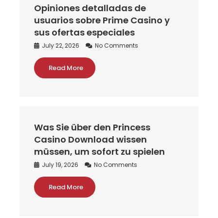
Opiniones detalladas de
usuarios sobre Prime Casino y
sus ofertas especiales
July 22, 2026
No Comments
Read More
Was Sie über den Princess
Casino Download wissen
müssen, um sofort zu spielen
July 19, 2026
No Comments
Read More