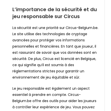
L’importance de la sécurité et du
jeu responsable sur Circus
La sécurité est une priorité sur Circus-Belgium.be.
Le site utilise des technologies de cryptage
avancées pour protéger vos informations
personnelles et financières. En tant que joueur, il
est rassurant de savoir que vos données sont en
sécurité. De plus, Circus est licencié en Belgique,
ce qui signifie qu’il est soumis à des
réglementations strictes pour garantir un
environnement de jeu équitable et sûr.
Le jeu responsable est également un aspect
essentiel à prendre en compte. Circus-
Belgium.be offre des outils pour aider les joueurs
à contrôler leur expérience de jeu. Vous pouvez