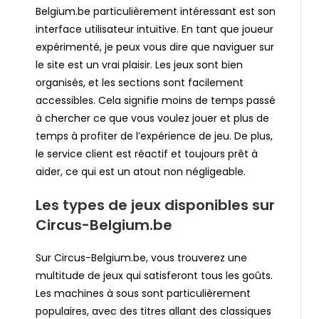
Belgium.be particulièrement intéressant est son
interface utilisateur intuitive. En tant que joueur
expérimenté, je peux vous dire que naviguer sur
le site est un vrai plaisir. Les jeux sont bien
organisés, et les sections sont facilement
accessibles. Cela signifie moins de temps passé
à chercher ce que vous voulez jouer et plus de
temps à profiter de l’expérience de jeu. De plus,
le service client est réactif et toujours prêt à
aider, ce qui est un atout non négligeable.
Les types de jeux disponibles sur
Circus-Belgium.be
Sur Circus-Belgium.be, vous trouverez une
multitude de jeux qui satisferont tous les goûts.
Les machines à sous sont particulièrement
populaires, avec des titres allant des classiques