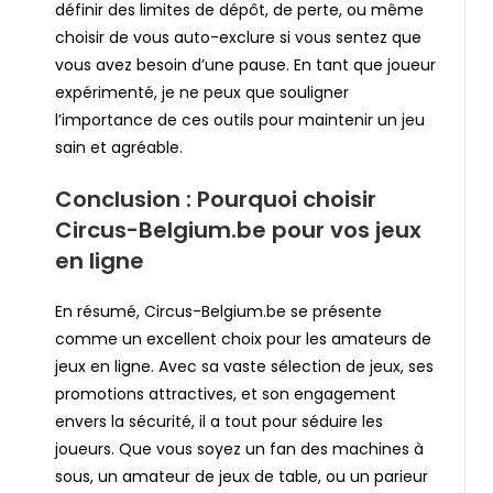
définir des limites de dépôt, de perte, ou même
choisir de vous auto-exclure si vous sentez que
vous avez besoin d’une pause. En tant que joueur
expérimenté, je ne peux que souligner
l’importance de ces outils pour maintenir un jeu
sain et agréable.
Conclusion : Pourquoi choisir
Circus-Belgium.be pour vos jeux
en ligne
En résumé, Circus-Belgium.be se présente
comme un excellent choix pour les amateurs de
jeux en ligne. Avec sa vaste sélection de jeux, ses
promotions attractives, et son engagement
envers la sécurité, il a tout pour séduire les
joueurs. Que vous soyez un fan des machines à
sous, un amateur de jeux de table, ou un parieur