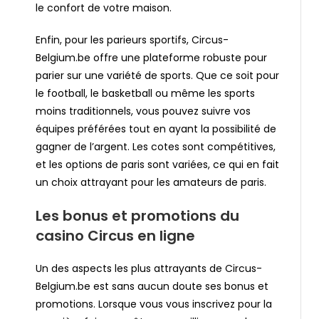
le confort de votre maison.
Enfin, pour les parieurs sportifs, Circus-
Belgium.be offre une plateforme robuste pour
parier sur une variété de sports. Que ce soit pour
le football, le basketball ou même les sports
moins traditionnels, vous pouvez suivre vos
équipes préférées tout en ayant la possibilité de
gagner de l’argent. Les cotes sont compétitives,
et les options de paris sont variées, ce qui en fait
un choix attrayant pour les amateurs de paris.
Les bonus et promotions du
casino Circus en ligne
Un des aspects les plus attrayants de Circus-
Belgium.be est sans aucun doute ses bonus et
promotions. Lorsque vous vous inscrivez pour la