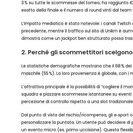
3 % su tutte le scommesse del torneo, ha raggiunto €3,2
esatto della finale e il numero di round vinti dal team 
L’impatto mediatico è stato notevole: i canali Twitch uf
precedente, mentre il traffico sul sito di Unikrn è au
dimostra come un jackpot ben strutturato possa tras
2. Perché gli scommettitori scelgono 
Le statistiche demografiche mostrano che il 68 % dei s
maschile (55 %). La loro provenienza è globale, con i 
L’attrattiva principale è la possibilità di “cogliere il
squadra e piazzare scommesse istantanee su eventi com
percezione di controllo rispetto a una slot tradizionale
Dal punto di vista del rischio/ricompensa, gli e‑sport 
personalizzare la puntata. Un utente può decidere di p
un evento micro (es. primo uccisione). Questa flessibi