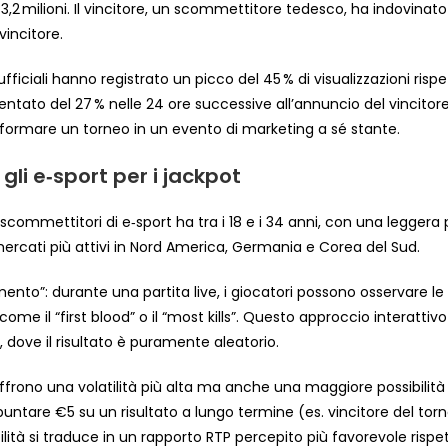
 milioni. Il vincitore, un scommettitore tedesco, ha indovinato i
vincitore.
ficiali hanno registrato un picco del 45 % di visualizzazioni rispe
mentato del 27 % nelle 24 ore successive all’annuncio del vincito
formare un torneo in un evento di marketing a sé stante.
gli e‑sport per i jackpot
commettitori di e‑sport ha tra i 18 e i 34 anni, con una leggera
mercati più attivi in Nord America, Germania e Corea del Sud.
 momento”: durante una partita live, i giocatori possono osservare l
e il “first blood” o il “most kills”. Questo approccio interatti
, dove il risultato è puramente aleatorio.
offrono una volatilità più alta ma anche una maggiore possibilità 
untare €5 su un risultato a lungo termine (es. vincitore del tor
lità si traduce in un rapporto RTP percepito più favorevole rispe