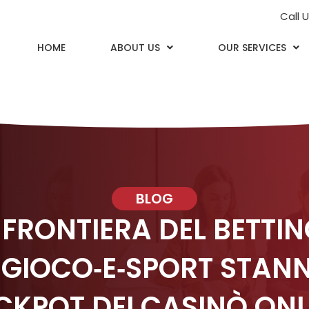
Call 
HOME
ABOUT US
OUR SERVICES
BLOG
FRONTIERA DEL BETTIN
GIOCO‑E‑SPORT STANN
CKPOT DEI CASINÒ ONL