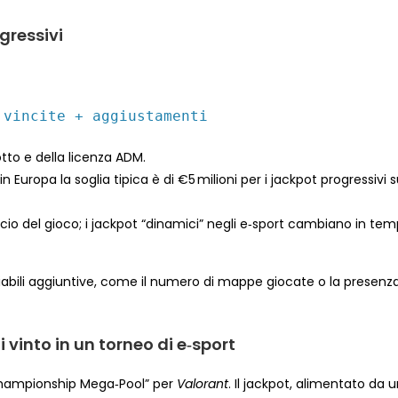
gressivi
 vincite + aggiustamenti
tto e della licenza ADM.
n Europa la soglia tipica è di €5 milioni per i jackpot progressivi s
ncio del gioco; i jackpot “dinamici” negli e‑sport cambiano in tem
riabili aggiuntive, come il numero di mappe giocate o la presenza
i vinto in un torneo di e‑sport
d Championship Mega‑Pool” per
Valorant
. Il jackpot, alimentato da 