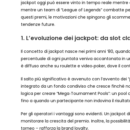
jackpot oggi può essere vinto in tempo reale mentre 
mentre un team di “League of Legends” combatte per il
questi premi, le motivazioni che spingono gli scommetti
tendenze future.
1. L’evoluzione dei jackpot: da slot cl
Il concetto di jackpot nasce nei primi anni ’80, quando 
percentuale di ogni puntata veniva accantonata in un 
è diffuso anche su roulette e video‑poker, dove il cont
Il salto più significativo è avvenuto con l’avvento dei 
integrato da un fondo condiviso che cresce finché n
logica per creare “Mega‑Tournament Pools”: un pool c
fino a quando un partecipante non indovina il risultato
Per gli operatori i vantaggi sono evidenti. Un jackpot
monitorare la crescita del premio. Inoltre, la possibil
torneo – rafforza la brand loyalty.