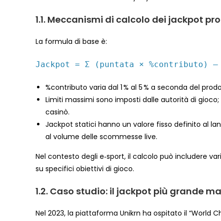
1.1. Meccanismi di calcolo dei jackpot pro
La formula di base è:
Jackpot = Σ (puntata × %contributo) –
%contributo varia dal 1 % al 5 % a seconda del prodo
Limiti massimi sono imposti dalle autorità di gioco; i
casinò.
Jackpot statici hanno un valore fisso definito al la
al volume delle scommesse live.
Nel contesto degli e‑sport, il calcolo può includere va
su specifici obiettivi di gioco.
1.2. Caso studio: il jackpot più grande ma
Nel 2023, la piattaforma Unikrn ha ospitato il “Worl