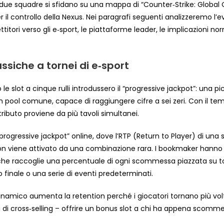
due squadre si sfidano su una mappa di “Counter‑Strike: Global 
 controllo della Nexus. Nei paragrafi seguenti analizzeremo l’ev
tori verso gli e‑sport, le piattaforme leader, le implicazioni no
assiche a tornei di e‑sport
le slot a cinque rulli introdussero il “progressive jackpot”: una pi
pool comune, capace di raggiungere cifre a sei zeri. Con il temp
ributo proviene da più tavoli simultanei.
“progressive jackpot” online, dove l’RTP (Return to Player) di una s
on viene attivato da una combinazione rara. I bookmaker hanno
he raccoglie una percentuale di ogni scommessa piazzata su tor
 finale o una serie di eventi predeterminati.
 dinamico aumenta la retention perché i giocatori tornano più vol
ità di cross‑selling – offrire un bonus slot a chi ha appena scomm