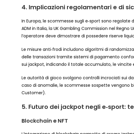
4. Implicazioni regolamentari e di si
In Europa, le scommesse sugli e‑sport sono regolate dal
ADM in Italia, la UK Gambling Commission nel Regno Unit
l’operatore deve dimostrare di possedere riserve liqui
Le misure anti‑frodi includono algoritmi di randomizza
delle transazioni tramite sistemi di pagamento conform
sui jackpot, indicando il totale accumulato, le vincite e
Le autorità di gioco svolgono controlli incrociati sui da
caso di anomalie, le scommesse sospette vengono blo
Customer).
5. Futuro dei jackpot negli e‑sport:
Blockchain e NFT
L’integrazione di blockchain permette di creare jackpo