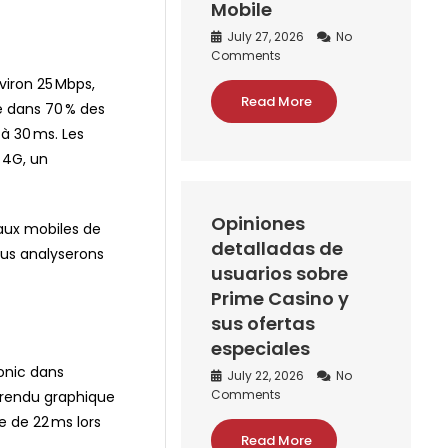
Mobile
July 27, 2026
No
Comments
viron 25 Mbps,
Read More
ée dans 70 % des
 à 30 ms. Les
 4G, un
Opiniones
eaux mobiles de
detalladas de
ous analyserons
usuarios sobre
Prime Casino y
sus ofertas
especiales
onic dans
July 22, 2026
No
Comments
e rendu graphique
e de 22 ms lors
Read More