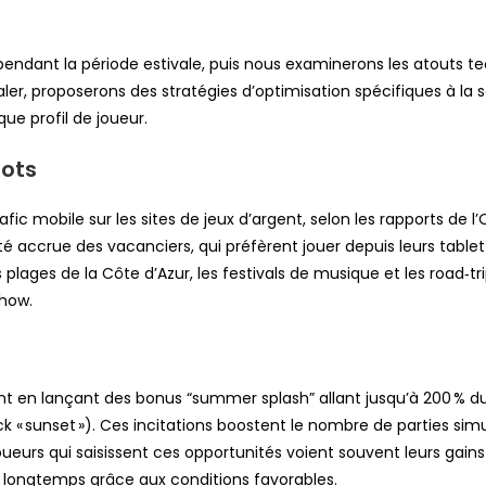
 pendant la période estivale, puis nous examinerons les atouts t
ler, proposerons des stratégies d’optimisation spécifiques à la s
e profil de joueur.
mots
fic mobile sur les sites de jeux d’argent, selon les rapports de l
ité accrue des vacanciers, qui préfèrent jouer depuis leurs table
plages de la Côte d’Azur, les festivals de musique et les road‑tr
show.
 en lançant des bonus “summer splash” allant jusqu’à 200 % du
ck « sunset »). Ces incitations boostent le nombre de parties sim
eurs qui saisissent ces opportunités voient souvent leurs gai
s longtemps grâce aux conditions favorables.