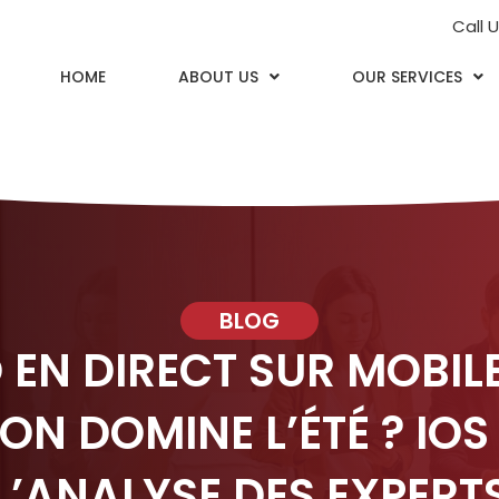
Call 
HOME
ABOUT US
OUR SERVICES
BLOG
 EN DIRECT SUR MOBILE
ON DOMINE L’ÉTÉ ? IO
L’ANALYSE DES EXPERT