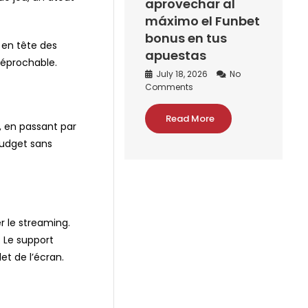
aprovechar al
máximo el Funbet
bonus en tus
 en tête des
apuestas
réprochable.
July 18, 2026
No
Comments
Read More
3, en passant par
budget sans
r le streaming.
. Le support
et de l’écran.