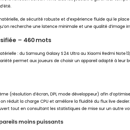
d’été.
érielle, de sécurité robuste et d’expérience fluide qui le place
squ’on recherche une latence minimale et une qualité d’image ir
rsifiée – 460 mots
matérielle : du Samsung Galaxy S 24 Ultra au Xiaomi Redmi Note 1
variété permet aux joueurs de choisir un appareil adapté à leur 
ème (résolution d’écran, DPI, mode développeur) afin d’optimise
 réduit la charge CPU et améliore la fluidité du flux live dealer
ert tout en consultant les statistiques de mise sur un autre vol
pareils moins puissants