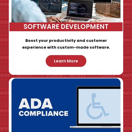
SOFTWARE DEVELOPMENT
Boost your productivity and customer
experience with custom-made software.
Learn More