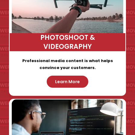
PHOTOSHOOT &
VIDEOGRAPHY
Professional media content is what helps
convince your customers.
Learn More