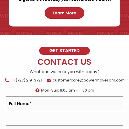
Learn More
GET STARTED
CONTACT US
What can we help you with today?
+1 (727) 219-3721
customercare@powermovesdm.com
Mon-Sun: 8:00 am – 11:00 pm