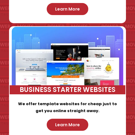
Learn More
BUSINESS STARTER WEBSITES
We offer template websites for cheap just to
get you online straight away.
Learn More