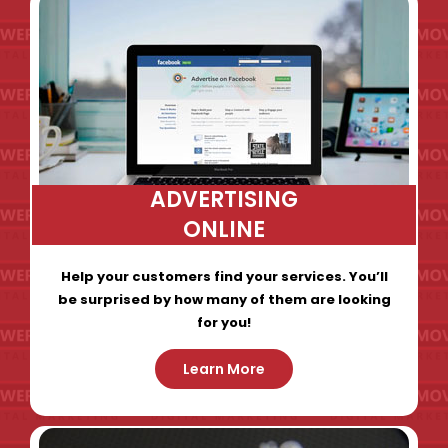
ADVERTISING
ONLINE
Help your customers find your services. You’ll
be surprised by how many of them are looking
for you!
Learn More