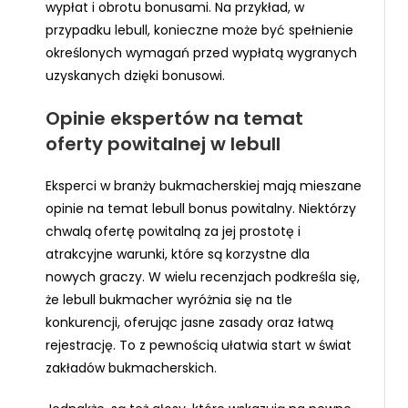
wypłat i obrotu bonusami. Na przykład, w
przypadku lebull, konieczne może być spełnienie
określonych wymagań przed wypłatą wygranych
uzyskanych dzięki bonusowi.
Opinie ekspertów na temat
oferty powitalnej w lebull
Eksperci w branży bukmacherskiej mają mieszane
opinie na temat lebull bonus powitalny. Niektórzy
chwalą ofertę powitalną za jej prostotę i
atrakcyjne warunki, które są korzystne dla
nowych graczy. W wielu recenzjach podkreśla się,
że lebull bukmacher wyróżnia się na tle
konkurencji, oferując jasne zasady oraz łatwą
rejestrację. To z pewnością ułatwia start w świat
zakładów bukmacherskich.