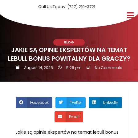
Call Us Today: (727) 219-3721
BLOG
JAKIE SĄ OPINIE EKSPERTÓW NA TEMAT
LEBULL BONUS POWITALNY DLA GRACZY?
August 14, 2025
5:26 pm
No Comments
Facebook
Twitter
LinkedIn
Email
Jakie są opinie ekspertów na temat lebull bonus