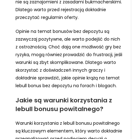
nie są zaznajomieni z zasadami bukmacherskimi.
Dlatego warto przed rejestracją dokładnie
przeczytać regulamin oferty.
Opinie na temat bonusów bez depozytu są
zazwyczaj pozytywne, ale warto podejść do nich
z ostrożnością. Choć dają one możliwość gry bez
ryzyka, mogą również prowadzić do frustracji, jeśli
warunki są zbyt skomplikowane. Dlatego warto
skorzystać z doświadczeń innych graczy i
dokładnie sprawdzić, jakie opinie krążą na temat
lebull bonus bez depozytu na forach i blogach.
Jakie są warunki korzystania z
lebull bonusu powitalnego?
Warunki korzystania z lebull bonusu powitalnego
są kluczowym elementem, który warto dokładnie
przeanalizować przed podjęciem decyzji o