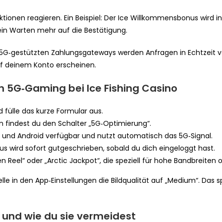
tionen reagieren. Ein Beispiel: Der Ice Willkommensbonus wird i
in Warten mehr auf die Bestätigung.
it 5G‑gestützten Zahlungsgateways werden Anfragen in Echtzeit v
uf deinem Konto erscheinen.
ein 5G‑Gaming bei Ice Fishing Casino
d fülle das kurze Formular aus.
n findest du den Schalter „5G‑Optimierung“.
OS und Android verfügbar und nutzt automatisch das 5G‑Signal.
s wird sofort gutgeschrieben, sobald du dich eingeloggt hast.
zen Reel“ oder „Arctic Jackpot“, die speziell für hohe Bandbreiten o
le in den App‑Einstellungen die Bildqualität auf „Medium“. Das 
 und wie du sie vermeidest