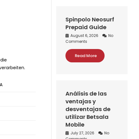
Spinpolo Neosurf
Prepaid Guide
August 6, 2026
No
Comments
Read More
 die
verarbeiten.
A
Análisis de las
ventajas y
desventajas de
utilizar Betsala
Mobile
July 27, 2026
No
Comments