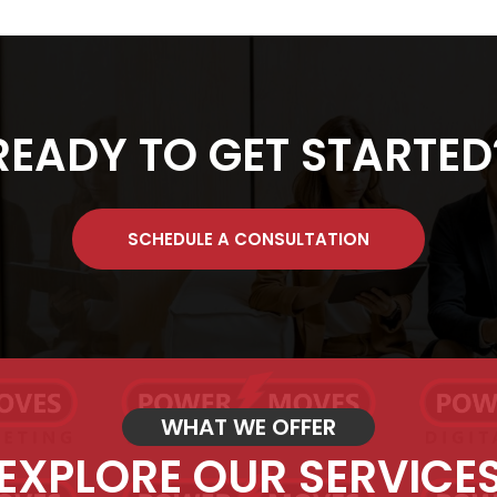
READY TO GET STARTED
SCHEDULE A CONSULTATION
WHAT WE OFFER
EXPLORE OUR SERVICE