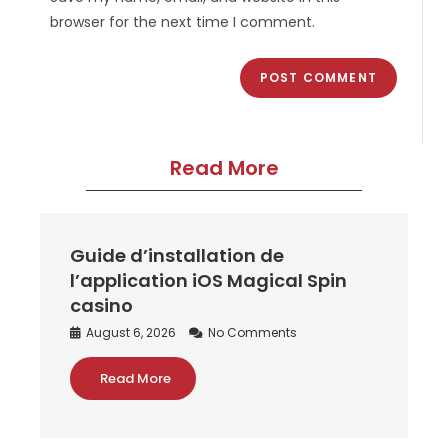
browser for the next time I comment.
Read More
Guide d’installation de
l’application iOS Magical Spin
casino
August 6, 2026
No Comments
Read More