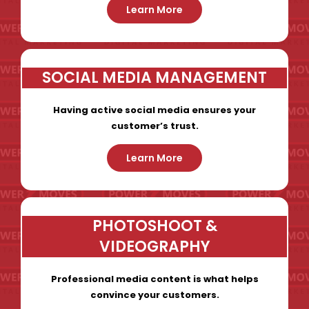
Learn More
SOCIAL MEDIA MANAGEMENT
Having active social media ensures your
customer’s trust.
Learn More
PHOTOSHOOT &
VIDEOGRAPHY
Professional media content is what helps
convince your customers.