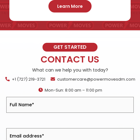
Learn More
GET STARTED
CONTACT US
What can we help you with today?
+1 (727) 219-3721
customercare@powermovesdm.com
Mon-Sun: 8:00 am – 11:00 pm