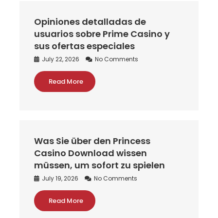
Opiniones detalladas de
usuarios sobre Prime Casino y
sus ofertas especiales
July 22, 2026
No Comments
Read More
Was Sie über den Princess
Casino Download wissen
müssen, um sofort zu spielen
July 19, 2026
No Comments
Read More