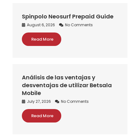
Spinpolo Neosurf Prepaid Guide
August 6, 2026
No Comments
Read More
Análisis de las ventajas y
desventajas de utilizar Betsala
Mobile
July 27, 2026
No Comments
Read More