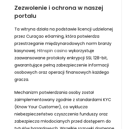
Zezwolenie i ochrona w naszej
portalu
Ta witryna działa na podstawie licencji udzielonej
przez Curaçao eGaming, która potwierdza
przestrzeganie międzynarodowych norm branży
kasynowej.
Hitnspin casino
wykorzystuje
zaawansowane protokoły enkrypcji SSL 128-bit,
gwarantujące pełną zabezpieczenie informacji
osobowych oraz operacji finansowych każdego
gracza.
Mechanizm potwierdzania osoby został
zaimplementowany zgodnie z standardami KYC
(Know Your Customer), co wyklucza
niebezpieczeństwo czyszczenia funduszy oraz
zabezpiecza młodocianych przed dostępem do
tytułów hazardowych. Wszelkie rozrywki dostępne