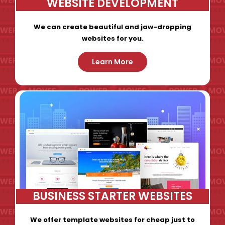
WEBSITE DEVELOPMENT
We can create beautiful and jaw-dropping
websites for you.
Learn More
BUSINESS STARTER WEBSITES
We offer template websites for cheap just to