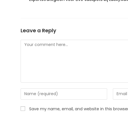
Leave a Reply
Save my name, email, and website in this browse