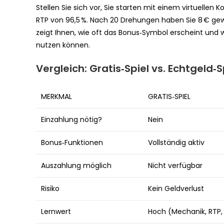
Stellen Sie sich vor, Sie starten mit einem virtuellen 
RTP von 96,5 %. Nach 20 Drehungen haben Sie 8 € gew
zeigt Ihnen, wie oft das Bonus‑Symbol erscheint und w
nutzen können.
Vergleich: Gratis‑Spiel vs. Echtgeld‑
MERKMAL
GRATIS‑SPIEL
Einzahlung nötig?
Nein
Bonus‑Funktionen
Vollständig aktiv
Auszahlung möglich
Nicht verfügbar
Risiko
Kein Geldverlust
Lernwert
Hoch (Mechanik, RTP, V