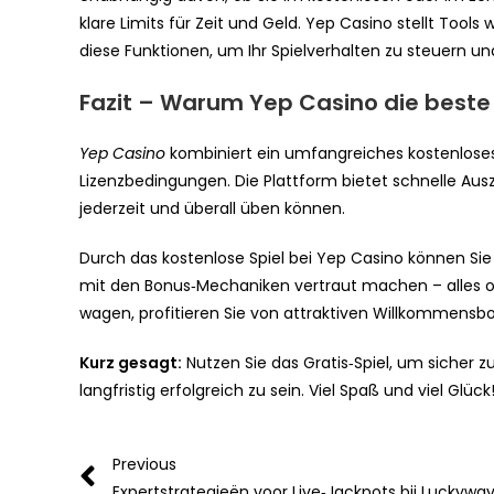
klare Limits für Zeit und Geld. Yep Casino stellt Tool
diese Funktionen, um Ihr Spielverhalten zu steuern und
Fazit – Warum Yep Casino die beste Wa
Yep Casino
kombiniert ein umfangreiches kostenlose
Lizenzbedingungen. Die Plattform bietet schnelle Aus
jederzeit und überall üben können.
Durch das kostenlose Spiel bei Yep Casino können Sie 
mit den Bonus‑Mechaniken vertraut machen – alles ohne
wagen, profitieren Sie von attraktiven Willkommensbo
Kurz gesagt:
Nutzen Sie das Gratis‑Spiel, um sicher 
langfristig erfolgreich zu sein. Viel Spaß und viel Glück
Previous
Expertstrategieën voor Live‑Jackpots bij Luckywa