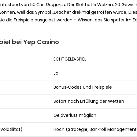
Kontostand von 50 € in
Dragonia
. Der Slot hat 5 Walzen, 20 Gewinn
onnen, weil das Symbol „Drache“ drei‑mal getroffen wurde. Die
ie die Freispiele ausgelöst werden – Wissen, das Sie später im E
Spiel bei Yep Casino
ECHTGELD‑SPIEL
Ja
Bonus‑Codes und Freispiele
Sofort nach Erfüllung der Wetten
Geldverlust möglich
olatilität)
Hoch (Strategie, Bankroll‑Management