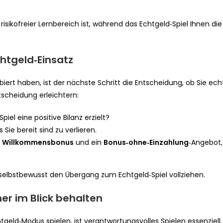
n risikofreier Lernbereich ist, während das Echtgeld‑Spiel Ihnen d
htgeld‑Einsatz
t haben, ist der nächste Schritt die Entscheidung, ob Sie ech
ntscheidung erleichtern:
iel eine positive Bilanz erzielt?
Sie bereit sind zu verlieren.
n
Willkommensbonus
und ein
Bonus‑ohne‑Einzahlung
‑Angebot,
selbstbewusst den Übergang zum Echtgeld‑Spiel vollziehen.
er im Blick behalten
eld‑Modus spielen, ist verantwortungsvolles Spielen essenziell.