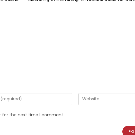
r for the next time I comment.