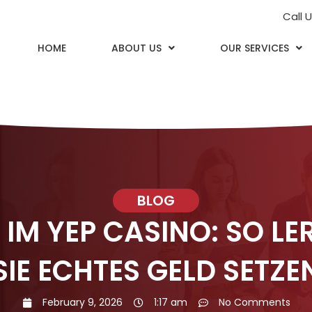
Call 
HOME
ABOUT US
OUR SERVICES
BLOG
 IM YEP CASINO: SO LE
SIE ECHTES GELD SETZE
February 9, 2026
1:17 am
No Comments