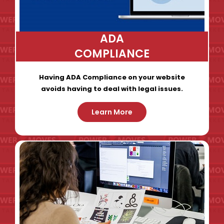
ADA
COMPLIANCE
Having ADA Compliance on your website
avoids having to deal with legal issues.
Learn More