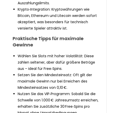
Auszahlungslimits.
Krypto‑Integration: Kryptowährungen wie
Bitcoin, Ethereum und Litecoin werden sofort
akzeptiert, was besonders für technisch
versierte Spieler attraktiv ist.
Praktische Tipps für maximale
Gewinne
Wählen Sie Slots mit hoher Volatilität: Diese
zahlen seltener, aber dafür größere Beträge
aus – ideal für Free‑Spins.
Setzen Sie den Mindesteinsatz: Oft gilt der
maximale Gewinn nur bei Erreichen des
Mindesteinsatzes von 0,10 €.
Nutzen Sie das VIP‑Programm: Sobald Sie die
Schwelle von 1.000 € Jahresumsatz erreichen,
erhalten Sie zusätzliche 30 Free‑Spins pro
Monat ohne Umsatzbedingungen.