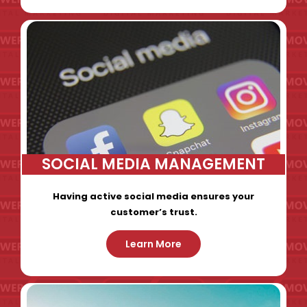
SOCIAL MEDIA MANAGEMENT
Having active social media ensures your
customer’s trust.
Learn More