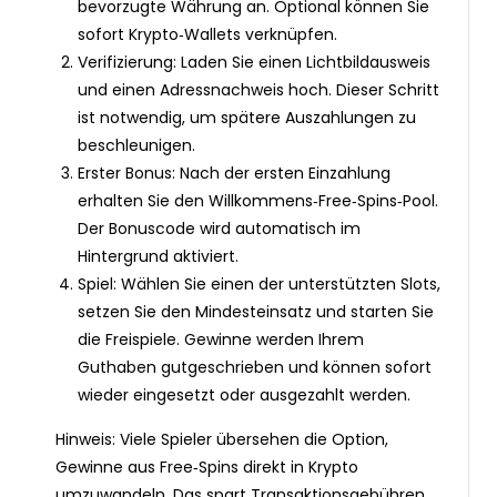
bevorzugte Währung an. Optional können Sie
sofort Krypto‑Wallets verknüpfen.
Verifizierung: Laden Sie einen Lichtbildausweis
und einen Adressnachweis hoch. Dieser Schritt
ist notwendig, um spätere Auszahlungen zu
beschleunigen.
Erster Bonus: Nach der ersten Einzahlung
erhalten Sie den Willkommens‑Free‑Spins‑Pool.
Der Bonuscode wird automatisch im
Hintergrund aktiviert.
Spiel: Wählen Sie einen der unterstützten Slots,
setzen Sie den Mindesteinsatz und starten Sie
die Freispiele. Gewinne werden Ihrem
Guthaben gutgeschrieben und können sofort
wieder eingesetzt oder ausgezahlt werden.
Hinweis: Viele Spieler übersehen die Option,
Gewinne aus Free‑Spins direkt in Krypto
umzuwandeln. Das spart Transaktionsgebühren