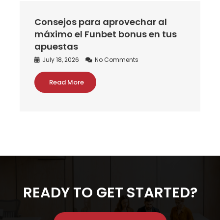
Consejos para aprovechar al
máximo el Funbet bonus en tus
apuestas
July 18, 2026
No Comments
Read More
READY TO GET STARTED?