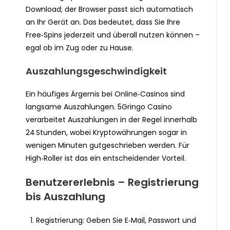
Download; der Browser passt sich automatisch
an Ihr Gerät an. Das bedeutet, dass Sie Ihre
Free‑Spins jederzeit und überall nutzen können –
egal ob im Zug oder zu Hause.
Auszahlungsgeschwindigkeit
Ein häufiges Ärgernis bei Online‑Casinos sind
langsame Auszahlungen. 5Gringo Casino
verarbeitet Auszahlungen in der Regel innerhalb
24 Stunden, wobei Kryptowährungen sogar in
wenigen Minuten gutgeschrieben werden. Für
High‑Roller ist das ein entscheidender Vorteil.
Benutzererlebnis – Registrierung
bis Auszahlung
Registrierung: Geben Sie E‑Mail, Passwort und