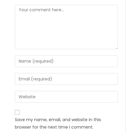
Save my name, email, and website in this
browser for the next time I comment.