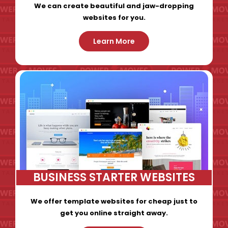
We can create beautiful and jaw-dropping
websites for you.
Learn More
BUSINESS STARTER WEBSITES
We offer template websites for cheap just to
get you online straight away.