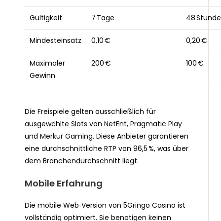
Gültigkeit
7 Tage
48 Stund
Mindesteinsatz
0,10 €
0,20 €
Maximaler
200 €
100 €
Gewinn
Die Freispiele gelten ausschließlich für
ausgewählte Slots von NetEnt, Pragmatic Play
und Merkur Gaming. Diese Anbieter garantieren
eine durchschnittliche RTP von 96,5 %, was über
dem Branchendurchschnitt liegt.
Mobile Erfahrung
Die mobile Web‑Version von 5Gringo Casino ist
vollständig optimiert. Sie benötigen keinen