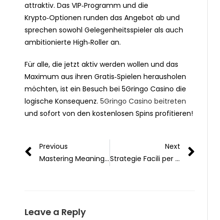
attraktiv. Das VIP‑Programm und die
Krypto‑Optionen runden das Angebot ab und
sprechen sowohl Gelegenheitsspieler als auch
ambitionierte High‑Roller an.
Für alle, die jetzt aktiv werden wollen und das
Maximum aus ihren Gratis‑Spielen herausholen
möchten, ist ein Besuch bei 5Gringo Casino die
logische Konsequenz.
5Gringo Casino beitreten
und sofort von den kostenlosen Spins profitieren!
Previous
Next
Mastering Meaningful Messaging on Topdatingsitestoday: A Friendly Guide for Taiwanese Women
Strategie Facili per Vincere al Pai Gow Poker Online: Guida Pratica per Principianti
Leave a Reply