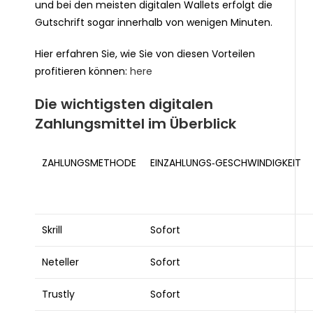
und bei den meisten digitalen Wallets erfolgt die
Gutschrift sogar innerhalb von wenigen Minuten.
Hier erfahren Sie, wie Sie von diesen Vorteilen
profitieren können:
here
Die wichtigsten digitalen
Zahlungsmittel im Überblick
ZAHLUNGSMETHODE
EINZAHLUNGS‑GESCHWINDIGKEIT
Skrill
Sofort
Neteller
Sofort
Trustly
Sofort