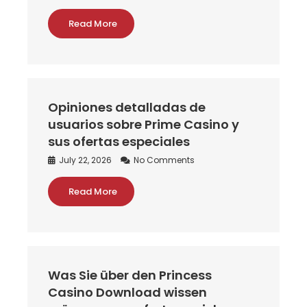
Read More
Opiniones detalladas de
usuarios sobre Prime Casino y
sus ofertas especiales
July 22, 2026
No Comments
Read More
Was Sie über den Princess
Casino Download wissen