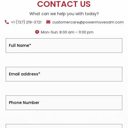
CONTACT US
What can we help you with today?
+1 (727) 219-3721
customercare@powermovesdm.com
Mon-Sun: 8:00 am – 11:00 pm