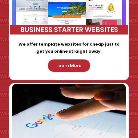
BUSINESS STARTER WEBSITES
We offer template websites for cheap just to
get you online straight away.
Learn More