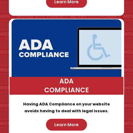
Learn More
ADA
COMPLIANCE
Having ADA Compliance on your website
avoids having to deal with legal issues.
Learn More