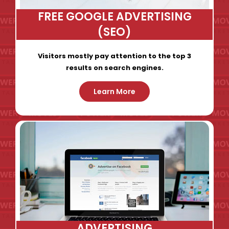
FREE GOOGLE ADVERTISING
(SEO)
Visitors mostly pay attention to the top 3
results on search engines.
Learn More
ADVERTISING