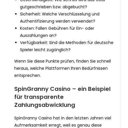
gutgeschrieben bzw. abgebucht?
Sicherheit: Welche Verschlüsselung und
Authentifizierung werden verwendet?
Kosten: Fallen Gebühren für Ein- oder
Auszahlungen an?
Verfügbarkeit: Sind die Methoden für deutsche
Spieler leicht zugänglich?
Wenn Sie diese Punkte prüfen, finden Sie schnell
heraus, welche Plattformen Ihren Bedürfnissen
entsprechen.
SpinGranny Casino – ein Beispiel
für transparente
Zahlungsabwicklung
SpinGranny Casino hat in den letzten Jahren viel
Aufmerksamkeit erregt, weil es genau diese