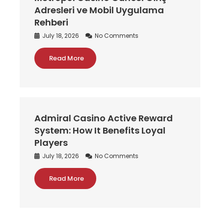
Adresleri ve Mobil Uygulama
Rehberi
July 18, 2026
No Comments
Read More
Admiral Casino Active Reward
System: How It Benefits Loyal
Players
July 18, 2026
No Comments
Read More