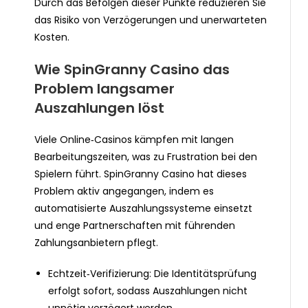
Durch das Befolgen dieser Punkte reduzieren Sie
das Risiko von Verzögerungen und unerwarteten
Kosten.
Wie SpinGranny Casino das
Problem langsamer
Auszahlungen löst
Viele Online‑Casinos kämpfen mit langen
Bearbeitungszeiten, was zu Frustration bei den
Spielern führt. SpinGranny Casino hat dieses
Problem aktiv angegangen, indem es
automatisierte Auszahlungssysteme einsetzt
und enge Partnerschaften mit führenden
Zahlungsanbietern pflegt.
Echtzeit‑Verifizierung: Die Identitätsprüfung
erfolgt sofort, sodass Auszahlungen nicht
unnötig verzögert werden.