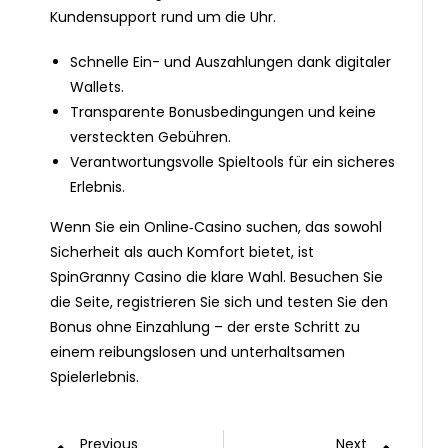
Kundensupport rund um die Uhr.
Schnelle Ein- und Auszahlungen dank digitaler
Wallets.
Transparente Bonusbedingungen und keine
versteckten Gebühren.
Verantwortungsvolle Spieltools für ein sicheres
Erlebnis.
Wenn Sie ein Online‑Casino suchen, das sowohl
Sicherheit als auch Komfort bietet, ist
SpinGranny Casino die klare Wahl. Besuchen Sie
die Seite, registrieren Sie sich und testen Sie den
Bonus ohne Einzahlung – der erste Schritt zu
einem reibungslosen und unterhaltsamen
Spielerlebnis.
Previous
Next