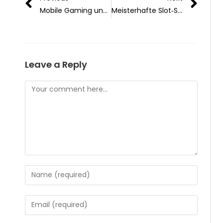
Mobile Gaming und sichere Zahlungen: So gelingt das Spielerlebnis im Lemon Casino
Meisterhafte Slot‑Strategien und sichere Zahlungen bei Dragonia Casino
Leave a Reply