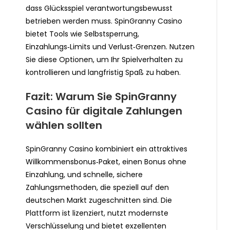
dass Glücksspiel verantwortungsbewusst
betrieben werden muss. SpinGranny Casino
bietet Tools wie Selbstsperrung,
Einzahlungs‑Limits und Verlust‑Grenzen. Nutzen
Sie diese Optionen, um Ihr Spielverhalten zu
kontrollieren und langfristig Spaß zu haben.
Fazit: Warum Sie SpinGranny
Casino für digitale Zahlungen
wählen sollten
SpinGranny Casino kombiniert ein attraktives
Willkommensbonus‑Paket, einen Bonus ohne
Einzahlung, und schnelle, sichere
Zahlungsmethoden, die speziell auf den
deutschen Markt zugeschnitten sind. Die
Plattform ist lizenziert, nutzt modernste
Verschlüsselung und bietet exzellenten