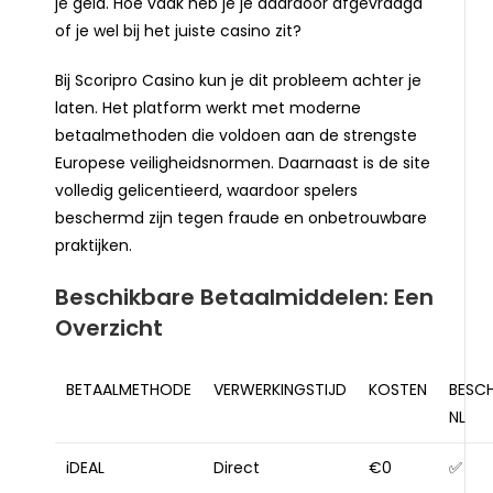
je geld. Hoe vaak heb je je daardoor afgevraagd
of je wel bij het juiste casino zit?
Bij Scoripro Casino kun je dit probleem achter je
laten. Het platform werkt met moderne
betaalmethoden die voldoen aan de strengste
Europese veiligheidsnormen. Daarnaast is de site
volledig gelicentieerd, waardoor spelers
beschermd zijn tegen fraude en onbetrouwbare
praktijken.
Beschikbare Betaalmiddelen: Een
Overzicht
BETAALMETHODE
VERWERKINGSTIJD
KOSTEN
BESCH
NL
iDEAL
Direct
€0
✅