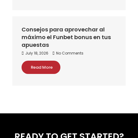
Consejos para aprovechar al
máximo el Funbet bonus en tus
apuestas
July 18, 2026
No Comments
Read More
READY TO GET STARTED?