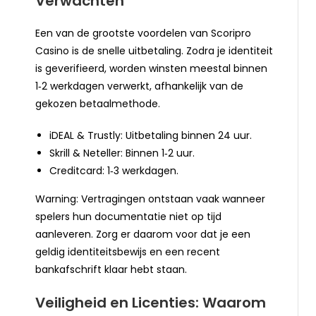
Verwachten
Een van de grootste voordelen van Scoripro
Casino is de snelle uitbetaling. Zodra je identiteit
is geverifieerd, worden winsten meestal binnen
1‑2 werkdagen verwerkt, afhankelijk van de
gekozen betaalmethode.
iDEAL & Trustly: Uitbetaling binnen 24 uur.
Skrill & Neteller: Binnen 1‑2 uur.
Creditcard: 1‑3 werkdagen.
Warning: Vertragingen ontstaan vaak wanneer
spelers hun documentatie niet op tijd
aanleveren. Zorg er daarom voor dat je een
geldig identiteitsbewijs en een recent
bankafschrift klaar hebt staan.
Veiligheid en Licenties: Waarom