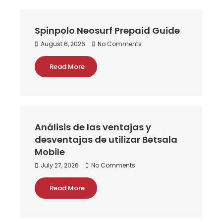
Spinpolo Neosurf Prepaid Guide
August 6, 2026
No Comments
Read More
Análisis de las ventajas y
desventajas de utilizar Betsala
Mobile
July 27, 2026
No Comments
Read More