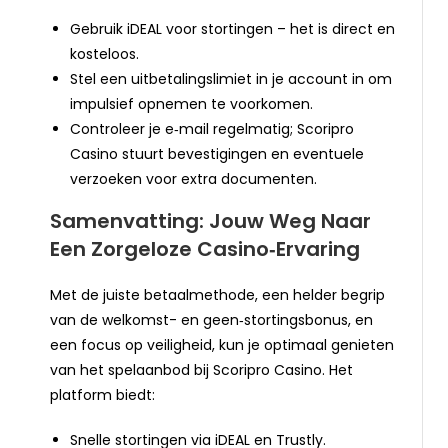
Gebruik iDEAL voor stortingen – het is direct en
kosteloos.
Stel een uitbetalingslimiet in je account in om
impulsief opnemen te voorkomen.
Controleer je e‑mail regelmatig; Scoripro
Casino stuurt bevestigingen en eventuele
verzoeken voor extra documenten.
Samenvatting: Jouw Weg Naar
Een Zorgeloze Casino‑Ervaring
Met de juiste betaalmethode, een helder begrip
van de welkomst- en geen‑stortingsbonus, en
een focus op veiligheid, kun je optimaal genieten
van het spelaanbod bij Scoripro Casino. Het
platform biedt:
Snelle stortingen via iDEAL en Trustly.