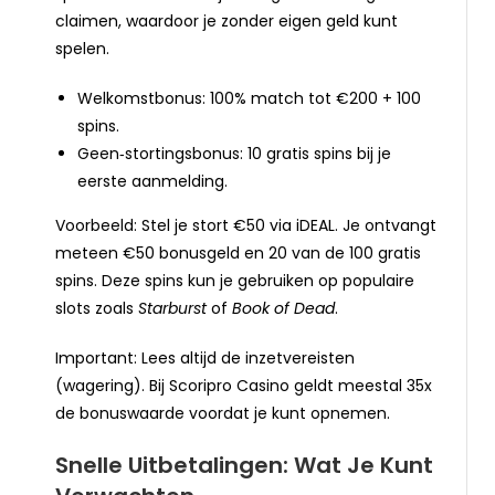
claimen, waardoor je zonder eigen geld kunt
spelen.
Welkomstbonus: 100% match tot €200 + 100
spins.
Geen‑stortingsbonus: 10 gratis spins bij je
eerste aanmelding.
Voorbeeld: Stel je stort €50 via iDEAL. Je ontvangt
meteen €50 bonusgeld en 20 van de 100 gratis
spins. Deze spins kun je gebruiken op populaire
slots zoals
Starburst
of
Book of Dead
.
Important: Lees altijd de inzetvereisten
(wagering). Bij Scoripro Casino geldt meestal 35x
de bonuswaarde voordat je kunt opnemen.
Snelle Uitbetalingen: Wat Je Kunt