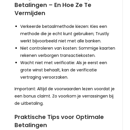
Betalingen – En Hoe Ze Te
Vermijden
Verkeerde betaalmethode kiezen: Kies een
methode die je echt kunt gebruiken; Trustly
werkt bijvoorbeeld niet met alle banken.
Niet controleren van kosten: Sommige kaarten
rekenen verborgen transactiekosten.
Wacht niet met verificatie: Als je eerst een
grote winst behaalt, kan de verificatie
vertraging veroorzaken.
Important: Altijd de voorwaarden lezen voordat je
een bonus claimt. Zo voorkom je verrassingen bij
de uitbetaling.
Praktische Tips voor Optimale
Betalingen