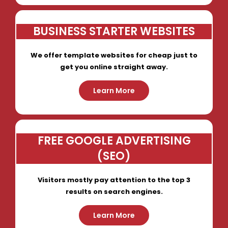
BUSINESS STARTER WEBSITES
We offer template websites for cheap just to
get you online straight away.
Learn More
FREE GOOGLE ADVERTISING
(SEO)
Visitors mostly pay attention to the top 3
results on search engines.
Learn More