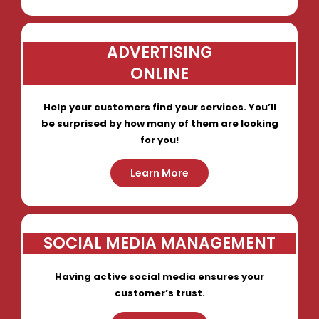
ADVERTISING
ONLINE
Help your customers find your services. You’ll
be surprised by how many of them are looking
for you!
Learn More
SOCIAL MEDIA MANAGEMENT
Having active social media ensures your
customer’s trust.