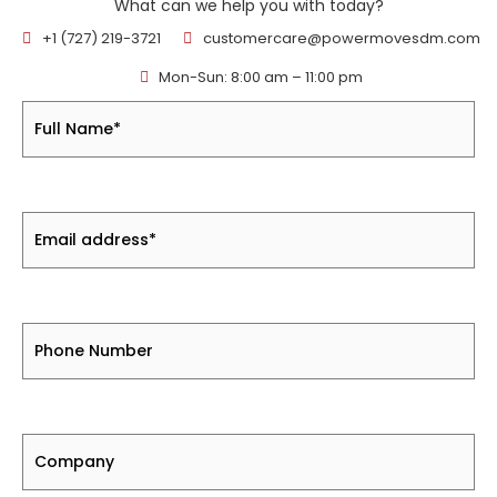
What can we help you with today?
+1 (727) 219-3721
customercare@powermovesdm.com
Mon-Sun: 8:00 am – 11:00 pm