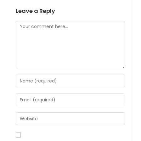
Leave a Reply