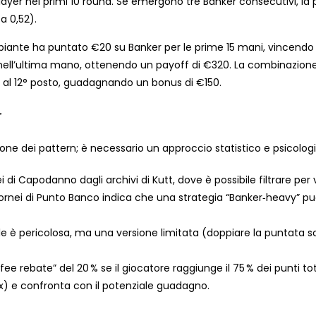
ayer nei primi 10 round. Se emergono tre Banker consecutivi, la p
a 0,52).
piante ha puntato €20 su Banker per le prime 15 mani, vincendo i
nell’ultima mano, ottenendo un payoff di €320. La combinazione
al 12° posto, guadagnando un bonus di €150.
r
ione dei pattern; è necessario un approccio statistico e psicolog
rnei di Capodanno dagli archivi di Kutt, dove è possibile filtrare per
 tornei di Punto Banco indica che una strategia “Banker‑heavy” p
ale è pericolosa, ma una versione limitata (doppiare la puntata s
fee rebate” del 20 % se il giocatore raggiunge il 75 % dei punti tota
5x) e confronta con il potenziale guadagno.