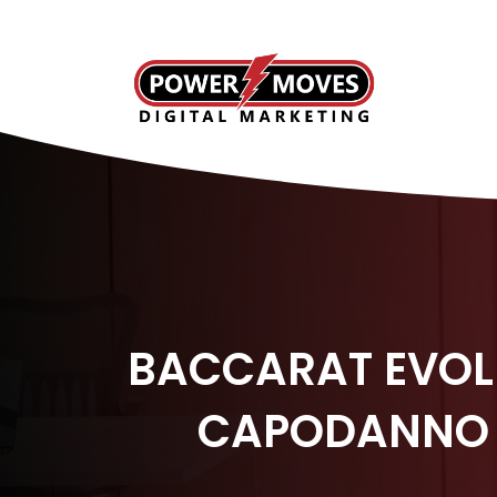
BACCARAT EVOLU
CAPODANNO I