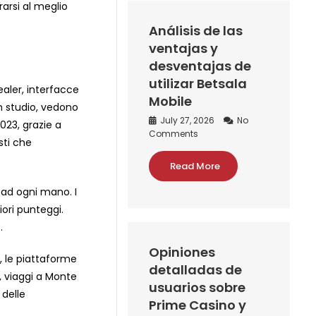
rarsi al meglio
Análisis de las
ventajas y
desventajas de
utilizar Betsala
aler, interfacce
Mobile
in studio, vedono
July 27, 2026
No
023, grazie a
Comments
sti che
Read More
e ad ogni mano. I
iori punteggi.
.
Opiniones
, le piattaforme
detalladas de
, viaggi a Monte
usuarios sobre
 delle
Prime Casino y