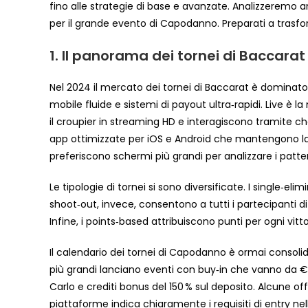
fino alle strategie di base e avanzate. Analizzeremo an
per il grande evento di Capodanno. Preparati a trasfor
1. Il panorama dei tornei di Baccarat
Nel 2024 il mercato dei tornei di Baccarat è dominato
mobile fluide e sistemi di payout ultra‑rapidi. Live è l
il croupier in streaming HD e interagiscono tramite cha
app ottimizzate per iOS e Android che mantengono la la
preferiscono schermi più grandi per analizzare i patte
Le tipologie di tornei si sono diversificate. I single‑
shoot‑out, invece, consentono a tutti i partecipanti di
Infine, i points‑based attribuiscono punti per ogni vi
Il calendario dei tornei di Capodanno è ormai consolid
più grandi lanciano eventi con buy‑in che vanno da €1
Carlo e crediti bonus del 150 % sul deposito. Alcune o
piattaforme indica chiaramente i requisiti di entry nel