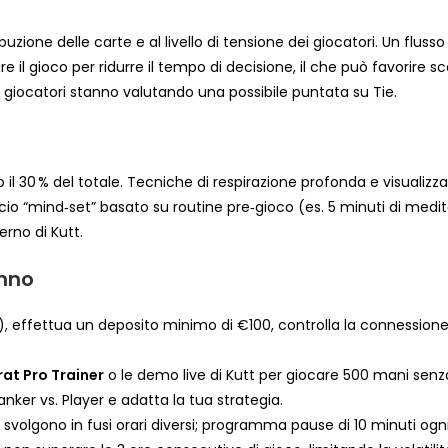
ibuzione delle carte e al livello di tensione dei giocatori. Un fluss
re il gioco per ridurre il tempo di decisione, il che può favorire
i giocatori stanno valutando una possibile puntata su Tie.
 il 30 % del totale. Tecniche di respirazione profonda e visualizz
cio “mind‑set” basato su routine pre‑gioco (es. 5 minuti di medi
erno di Kutt.
anno
YC), effettua un deposito minimo di €100, controlla la connessione
at Pro Trainer
o le demo live di Kutt per giocare 500 mani senza
anker vs. Player e adatta la tua strategia.
i svolgono in fusi orari diversi; programma pause di 10 minuti og