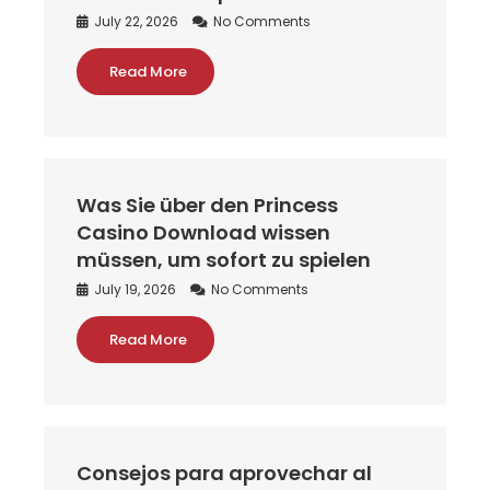
July 22, 2026
No Comments
Read More
Was Sie über den Princess
Casino Download wissen
müssen, um sofort zu spielen
July 19, 2026
No Comments
Read More
Consejos para aprovechar al