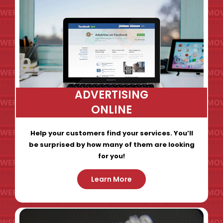
ADVERTISING
ONLINE
Help your customers find your services. You’ll
be surprised by how many of them are looking
for you!
Learn More