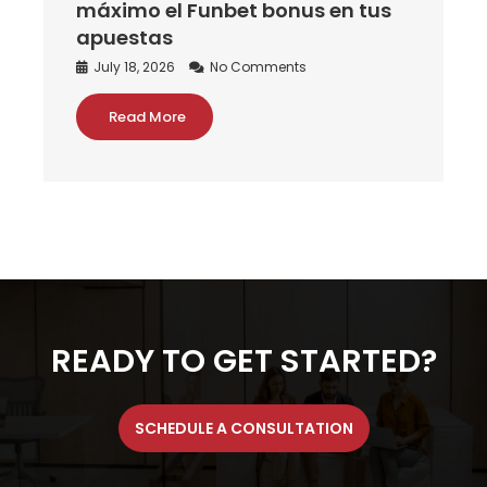
máximo el Funbet bonus en tus
apuestas
July 18, 2026
No Comments
Read More
READY TO GET STARTED?
SCHEDULE A CONSULTATION