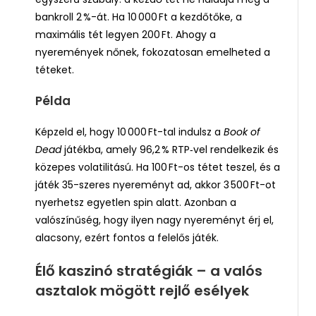
bankroll 2 %-át. Ha 10 000 Ft a kezdőtőke, a
maximális tét legyen 200 Ft. Ahogy a
nyeremények nőnek, fokozatosan emelheted a
téteket.
Példa
Képzeld el, hogy 10 000 Ft-tal indulsz a
Book of
Dead
játékba, amely 96,2 % RTP‑vel rendelkezik és
közepes volatilitású. Ha 100 Ft-os tétet teszel, és a
játék 35-szeres nyereményt ad, akkor 3 500 Ft-ot
nyerhetsz egyetlen spin alatt. Azonban a
valószínűség, hogy ilyen nagy nyereményt érj el,
alacsony, ezért fontos a felelős játék.
Élő kaszinó stratégiák – a valós
asztalok mögött rejlő esélyek