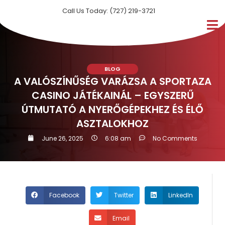
Call Us Today: (727) 219-3721
BLOG
A VALÓSZÍNŰSÉG VARÁZSA A SPORTAZA
CASINO JÁTÉKAINÁL – EGYSZERŰ
ÚTMUTATÓ A NYERŐGÉPEKHEZ ÉS ÉLŐ
ASZTALOKHOZ
June 26, 2025
6:08 am
No Comments
Facebook
Twitter
LinkedIn
Email