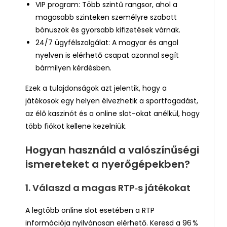
VIP program: Több szintű rangsor, ahol a
magasabb szinteken személyre szabott
bónuszok és gyorsabb kifizetések várnak.
24/7 ügyfélszolgálat: A magyar és angol
nyelven is elérhető csapat azonnal segít
bármilyen kérdésben.
Ezek a tulajdonságok azt jelentik, hogy a
játékosok egy helyen élvezhetik a sportfogadást,
az élő kaszinót és a online slot-okat anélkül, hogy
több fiókot kellene kezelniük.
Hogyan használd a valószínűségi
ismereteket a nyerőgépekben?
1. Válaszd a magas RTP‑s játékokat
A legtöbb online slot esetében a RTP
információja nyilvánosan elérhető. Keresd a 96 %