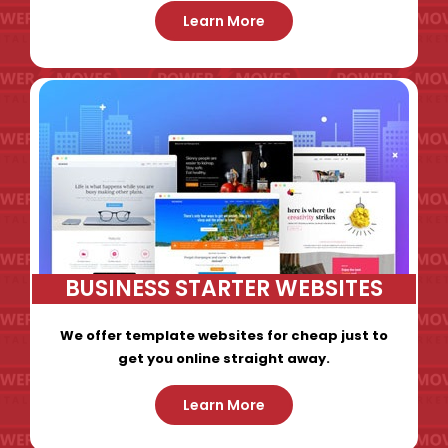
Learn More
BUSINESS STARTER WEBSITES
We offer template websites for cheap just to
get you online straight away.
Learn More