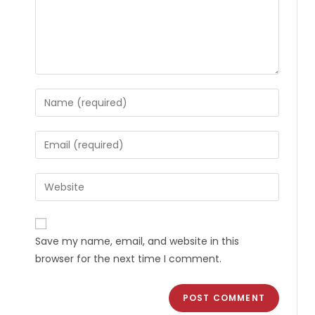
Save my name, email, and website in this
browser for the next time I comment.