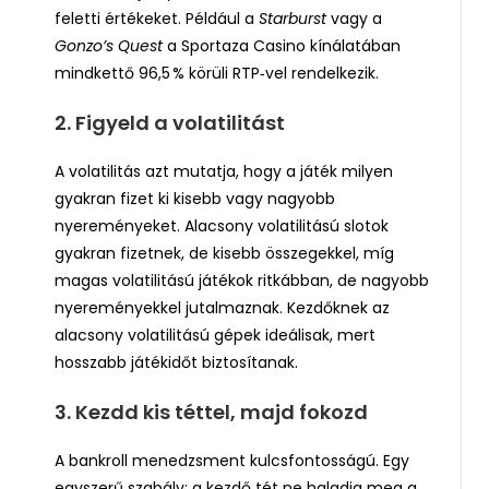
feletti értékeket. Például a
Starburst
vagy a
Gonzo’s Quest
a Sportaza Casino kínálatában
mindkettő 96,5 % körüli RTP‑vel rendelkezik.
2. Figyeld a volatilitást
A volatilitás azt mutatja, hogy a játék milyen
gyakran fizet ki kisebb vagy nagyobb
nyereményeket. Alacsony volatilitású slotok
gyakran fizetnek, de kisebb összegekkel, míg
magas volatilitású játékok ritkábban, de nagyobb
nyereményekkel jutalmaznak. Kezdőknek az
alacsony volatilitású gépek ideálisak, mert
hosszabb játékidőt biztosítanak.
3. Kezdd kis téttel, majd fokozd
A bankroll menedzsment kulcsfontosságú. Egy
egyszerű szabály: a kezdő tét ne haladja meg a