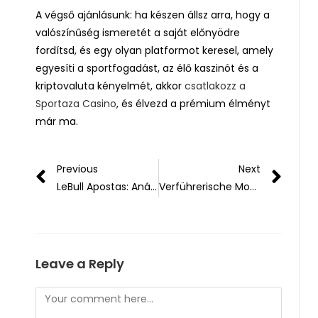
A végső ajánlásunk: ha készen állsz arra, hogy a
valószínűség ismeretét a saját előnyödre
fordítsd, és egy olyan platformot keresel, amely
egyesíti a sportfogadást, az élő kaszinót és a
kriptovaluta kényelmét, akkor
csatlakozz a
Sportaza Casino
, és élvezd a prémium élményt
már ma.
Previous
Next
LeBull Apostas: Análise das opções de apostas em desportos de combate.
Verführerische Momente: Wie das Loyalty‑Programm von Dragonia Casino Paare zum Sieg führt
Leave a Reply