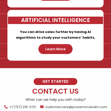
ARTIFICIAL INTELLIGENCE
You can drive sales further by having AI
algorithms to study your customers’ habits.
Learn More
GET STARTED
CONTACT US
What can we help you with today?
+1 (727) 219-3721
customercare@powermovesdm.com