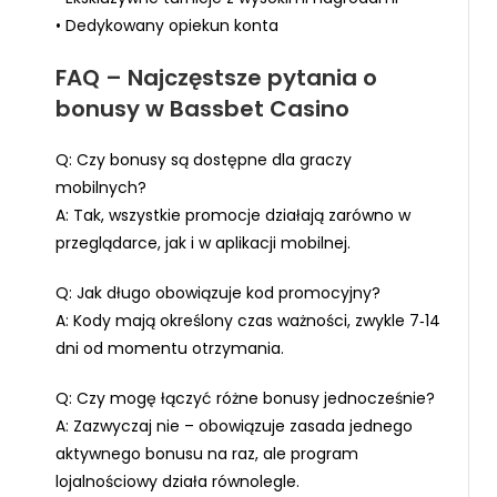
• Dedykowany opiekun konta
FAQ – Najczęstsze pytania o
bonusy w Bassbet Casino
Q: Czy bonusy są dostępne dla graczy
mobilnych?
A: Tak, wszystkie promocje działają zarówno w
przeglądarce, jak i w aplikacji mobilnej.
Q: Jak długo obowiązuje kod promocyjny?
A: Kody mają określony czas ważności, zwykle 7‑14
dni od momentu otrzymania.
Q: Czy mogę łączyć różne bonusy jednocześnie?
A: Zazwyczaj nie – obowiązuje zasada jednego
aktywnego bonusu na raz, ale program
lojalnościowy działa równolegle.