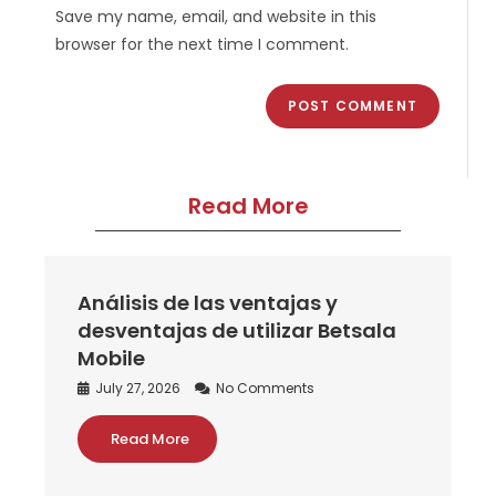
Save my name, email, and website in this
browser for the next time I comment.
Read More
Análisis de las ventajas y
desventajas de utilizar Betsala
Mobile
July 27, 2026
No Comments
Read More