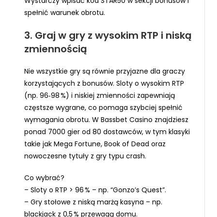
Wystarczy wpisać kod STAR50 w sekcji bonusów i
spełnić warunek obrotu.
3. Graj w gry z wysokim RTP i niską
zmiennością
Nie wszystkie gry są równie przyjazne dla graczy
korzystających z bonusów. Sloty o wysokim RTP
(np. 96‑98 %) i niskiej zmienności zapewniają
częstsze wygrane, co pomaga szybciej spełnić
wymagania obrotu. W Bassbet Casino znajdziesz
ponad 7000 gier od 80 dostawców, w tym klasyki
takie jak Mega Fortune, Book of Dead oraz
nowoczesne tytuły z gry typu crash.
Co wybrać?
– Sloty o RTP > 96 % – np. “Gonzo’s Quest”.
– Gry stołowe z niską marżą kasyna – np.
blackjack z 0,5 % przewagą domu.