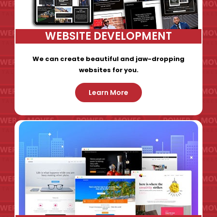
WEBSITE DEVELOPMENT
We can create beautiful and jaw-dropping
websites for you.
Learn More