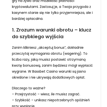
gry na żywo oraz możliwość płatności
kryptowalutami. Zastosuj je, a Twoja przygoda z
kasynem stanie się nie tylko przyjemniejsza, ale i
bardziej opłacalna.
1. Zrozum warunki obrotu – klucz
do szybkiego wyjścia
Zanim klikniesz „akceptuj bonus”, dokładnie
przeczytaj wymagania obrotu (wagering). To
liczba razy, jaką musisz postawić otrzymaną
kwotę bonusową, zanim będziesz mógł wypłacić
wygrane. W Bassbet Casino warunki są jasno
określone i nie ukrywają dodatkowych opłat.
Dlaczego to ważne?
– Przejrzystość – wiesz, ile musisz zagrać.
– Szybkość – unikasz niepotrzebnych opóźnień
przy wypłacie.