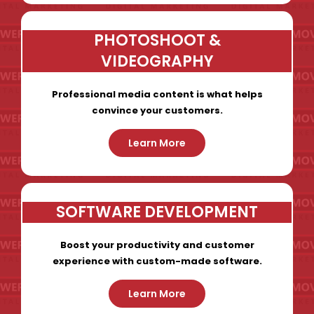
PHOTOSHOOT &
VIDEOGRAPHY
Professional media content is what helps
convince your customers.
Learn More
SOFTWARE DEVELOPMENT
Boost your productivity and customer
experience with custom-made software.
Learn More