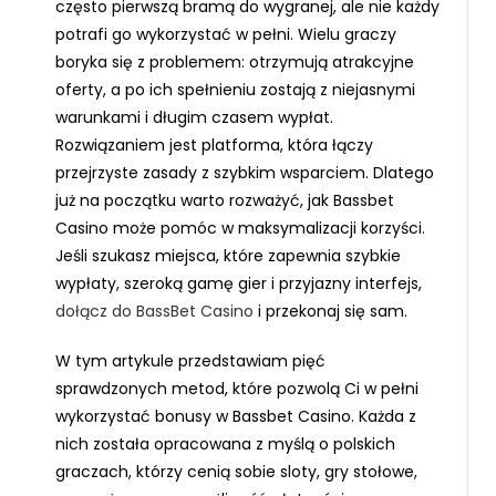
często pierwszą bramą do wygranej, ale nie każdy
potrafi go wykorzystać w pełni. Wielu graczy
boryka się z problemem: otrzymują atrakcyjne
oferty, a po ich spełnieniu zostają z niejasnymi
warunkami i długim czasem wypłat.
Rozwiązaniem jest platforma, która łączy
przejrzyste zasady z szybkim wsparciem. Dlatego
już na początku warto rozważyć, jak Bassbet
Casino może pomóc w maksymalizacji korzyści.
Jeśli szukasz miejsca, które zapewnia szybkie
wypłaty, szeroką gamę gier i przyjazny interfejs,
dołącz do BassBet Casino
i przekonaj się sam.
W tym artykule przedstawiam pięć
sprawdzonych metod, które pozwolą Ci w pełni
wykorzystać bonusy w Bassbet Casino. Każda z
nich została opracowana z myślą o polskich
graczach, którzy cenią sobie sloty, gry stołowe,