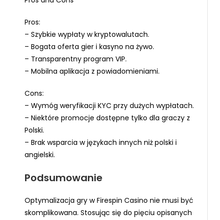
Pros:
– Szybkie wypłaty w kryptowalutach.
– Bogata oferta gier i kasyno na żywo.
– Transparentny program VIP.
– Mobilna aplikacja z powiadomieniami.
Cons:
– Wymóg weryfikacji KYC przy dużych wypłatach.
– Niektóre promocje dostępne tylko dla graczy z
Polski.
– Brak wsparcia w językach innych niż polski i
angielski.
Podsumowanie
Optymalizacja gry w Firespin Casino nie musi być
skomplikowana. Stosując się do pięciu opisanych