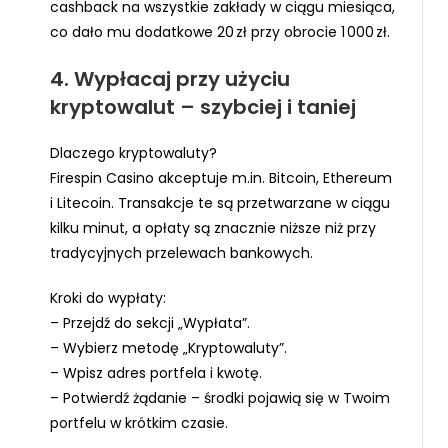
cashback na wszystkie zakłady w ciągu miesiąca,
co dało mu dodatkowe 20 zł przy obrocie 1 000 zł.
4. Wypłacaj przy użyciu
kryptowalut – szybciej i taniej
Dlaczego kryptowaluty?
Firespin Casino akceptuje m.in. Bitcoin, Ethereum
i Litecoin. Transakcje te są przetwarzane w ciągu
kilku minut, a opłaty są znacznie niższe niż przy
tradycyjnych przelewach bankowych.
Kroki do wypłaty:
– Przejdź do sekcji „Wypłata”.
– Wybierz metodę „Kryptowaluty”.
– Wpisz adres portfela i kwotę.
– Potwierdź żądanie – środki pojawią się w Twoim
portfelu w krótkim czasie.