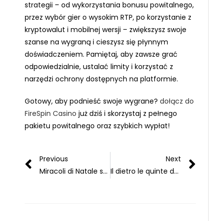
strategii – od wykorzystania bonusu powitalnego,
przez wybór gier o wysokim RTP, po korzystanie z
kryptowalut i mobilnej wersji – zwiększysz swoje
szanse na wygraną i cieszysz się płynnym
doświadczeniem. Pamiętaj, aby zawsze grać
odpowiedzialnie, ustalać limity i korzystać z
narzędzi ochrony dostępnych na platformie.
Gotowy, aby podnieść swoje wygrane?
dołącz do
FireSpin Casino
już dziś i skorzystaj z pełnego
pakietu powitalnego oraz szybkich wypłat!
Previous
Next
Miracoli di Natale sui Reels: Come le Slot hanno Rivoluzionato le Festività nel iGaming
Il dietro le quinte dei tornei di slot: come le piattaforme più avanzate garantiscono un gioco equo e avvincente