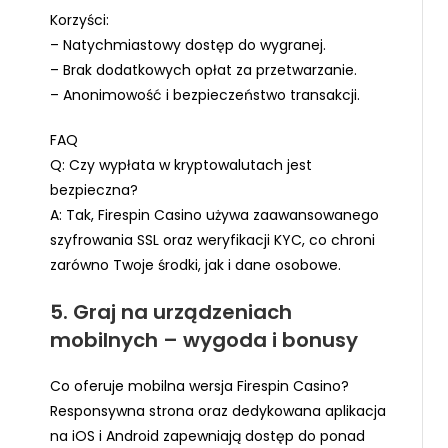
Korzyści:
– Natychmiastowy dostęp do wygranej.
– Brak dodatkowych opłat za przetwarzanie.
– Anonimowość i bezpieczeństwo transakcji.
FAQ
Q: Czy wypłata w kryptowalutach jest
bezpieczna?
A: Tak, Firespin Casino używa zaawansowanego
szyfrowania SSL oraz weryfikacji KYC, co chroni
zarówno Twoje środki, jak i dane osobowe.
5. Graj na urządzeniach
mobilnych – wygoda i bonusy
Co oferuje mobilna wersja Firespin Casino?
Responsywna strona oraz dedykowana aplikacja
na iOS i Android zapewniają dostęp do ponad