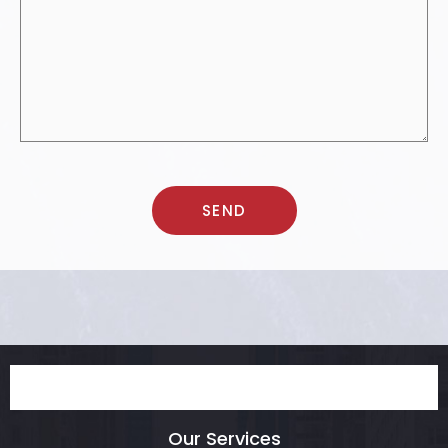
Our Services