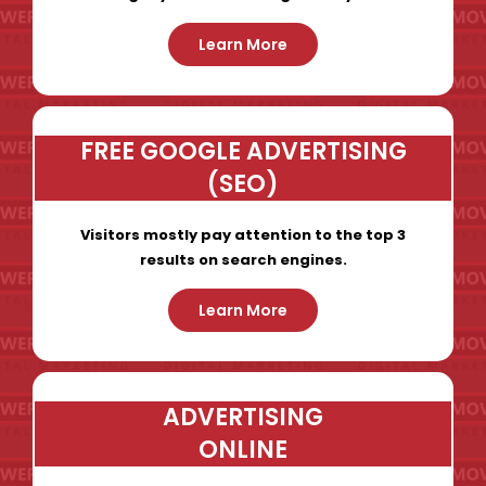
Learn More
FREE GOOGLE ADVERTISING
(SEO)
Visitors mostly pay attention to the top 3
results on search engines.
Learn More
ADVERTISING
ONLINE