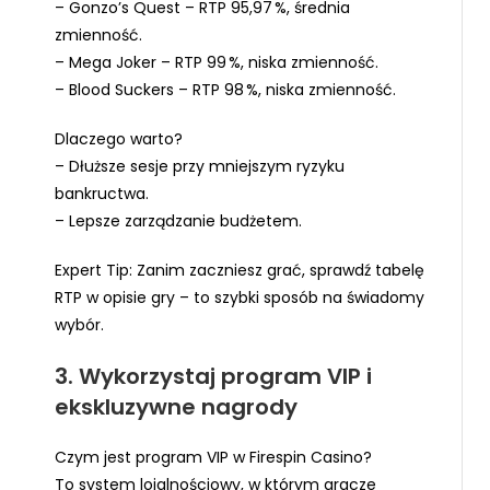
– Gonzo’s Quest – RTP 95,97 %, średnia
zmienność.
– Mega Joker – RTP 99 %, niska zmienność.
– Blood Suckers – RTP 98 %, niska zmienność.
Dlaczego warto?
– Dłuższe sesje przy mniejszym ryzyku
bankructwa.
– Lepsze zarządzanie budżetem.
Expert Tip: Zanim zaczniesz grać, sprawdź tabelę
RTP w opisie gry – to szybki sposób na świadomy
wybór.
3. Wykorzystaj program VIP i
ekskluzywne nagrody
Czym jest program VIP w Firespin Casino?
To system lojalnościowy, w którym gracze