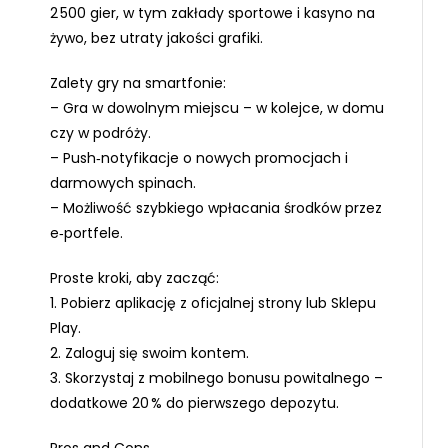
2 500 gier, w tym zakłady sportowe i kasyno na
żywo, bez utraty jakości grafiki.
Zalety gry na smartfonie:
– Gra w dowolnym miejscu – w kolejce, w domu
czy w podróży.
– Push‑notyfikacje o nowych promocjach i
darmowych spinach.
– Możliwość szybkiego wpłacania środków przez
e‑portfele.
Proste kroki, aby zacząć:
1. Pobierz aplikację z oficjalnej strony lub Sklepu
Play.
2. Zaloguj się swoim kontem.
3. Skorzystaj z mobilnego bonusu powitalnego –
dodatkowe 20 % do pierwszego depozytu.
Pros and Cons