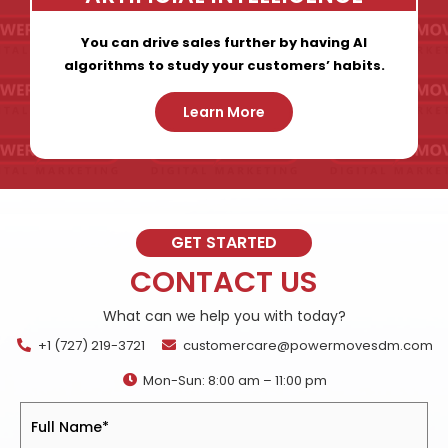
You can drive sales further by having AI
algorithms to study your customers’ habits.
Learn More
GET STARTED
CONTACT US
What can we help you with today?
+1 (727) 219-3721
customercare@powermovesdm.com
Mon-Sun: 8:00 am – 11:00 pm