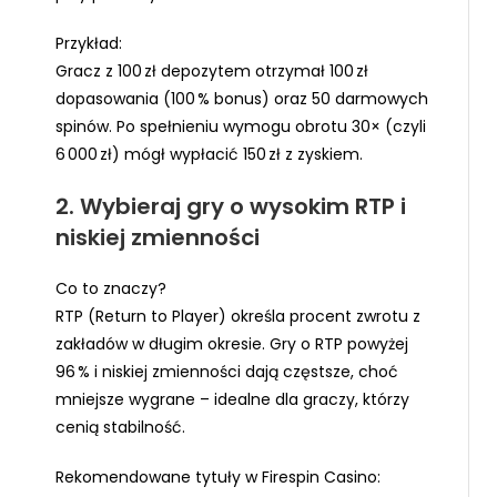
Przykład:
Gracz z 100 zł depozytem otrzymał 100 zł
dopasowania (100 % bonus) oraz 50 darmowych
spinów. Po spełnieniu wymogu obrotu 30× (czyli
6 000 zł) mógł wypłacić 150 zł z zyskiem.
2. Wybieraj gry o wysokim RTP i
niskiej zmienności
Co to znaczy?
RTP (Return to Player) określa procent zwrotu z
zakładów w długim okresie. Gry o RTP powyżej
96 % i niskiej zmienności dają częstsze, choć
mniejsze wygrane – idealne dla graczy, którzy
cenią stabilność.
Rekomendowane tytuły w Firespin Casino: