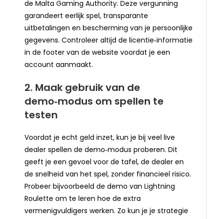
de Malta Gaming Authority. Deze vergunning
garandeert eerlijk spel, transparante
uitbetalingen en bescherming van je persoonlijke
gegevens. Controleer altijd de licentie‑informatie
in de footer van de website voordat je een
account aanmaakt.
2. Maak gebruik van de
demo‑modus om spellen te
testen
Voordat je echt geld inzet, kun je bij veel live
dealer spellen de demo‑modus proberen. Dit
geeft je een gevoel voor de tafel, de dealer en
de snelheid van het spel, zonder financieel risico.
Probeer bijvoorbeeld de demo van Lightning
Roulette om te leren hoe de extra
vermenigvuldigers werken. Zo kun je je strategie