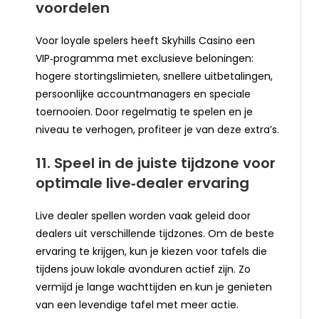
voordelen
Voor loyale spelers heeft Skyhills Casino een
VIP‑programma met exclusieve beloningen:
hogere stortingslimieten, snellere uitbetalingen,
persoonlijke accountmanagers en speciale
toernooien. Door regelmatig te spelen en je
niveau te verhogen, profiteer je van deze extra’s.
11. Speel in de juiste tijdzone voor
optimale live‑dealer ervaring
Live dealer spellen worden vaak geleid door
dealers uit verschillende tijdzones. Om de beste
ervaring te krijgen, kun je kiezen voor tafels die
tijdens jouw lokale avonduren actief zijn. Zo
vermijd je lange wachttijden en kun je genieten
van een levendige tafel met meer actie.