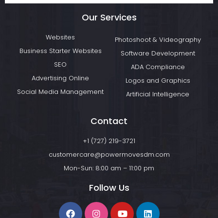
Our Services
Websites
Photoshoot & Videography
Business Starter Websites
Software Development
SEO
ADA Compliance
Advertising Online
Logos and Graphics
Social Media Management
Artificial Intelligence
Contact
+1 (727) 219-3721
customercare@powermovesdm.com
Mon-Sun: 8:00 am – 11:00 pm
Follow Us