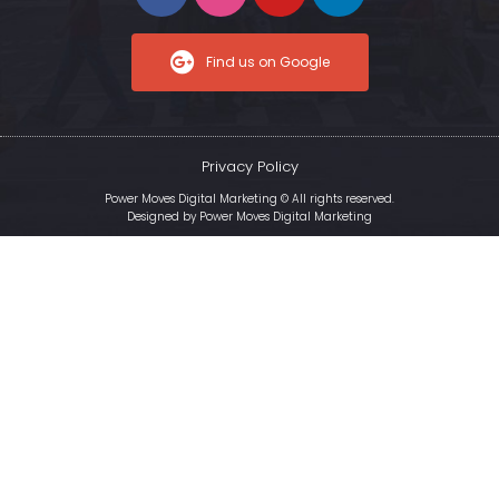
Find us on Google
Privacy Policy
Power Moves Digital Marketing © All rights reserved.
Designed by
Power Moves Digital Marketing