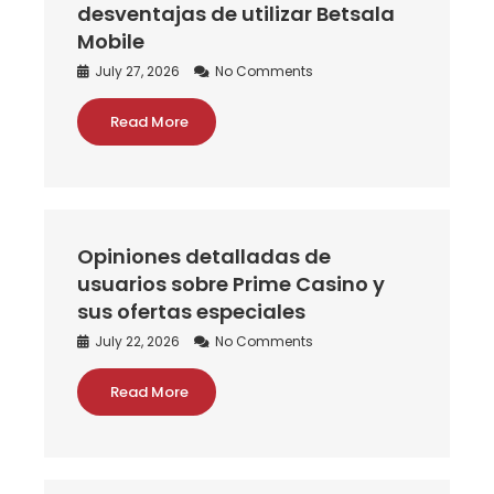
desventajas de utilizar Betsala
Mobile
July 27, 2026
No Comments
Read More
Opiniones detalladas de
usuarios sobre Prime Casino y
sus ofertas especiales
July 22, 2026
No Comments
Read More