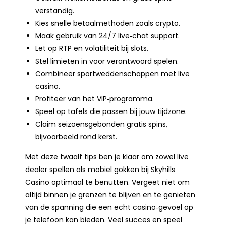
verstandig.
Kies snelle betaalmethoden zoals crypto.
Maak gebruik van 24/7 live‑chat support.
Let op RTP en volatiliteit bij slots.
Stel limieten in voor verantwoord spelen.
Combineer sportweddenschappen met live
casino.
Profiteer van het VIP‑programma.
Speel op tafels die passen bij jouw tijdzone.
Claim seizoensgebonden gratis spins,
bijvoorbeeld rond kerst.
Met deze twaalf tips ben je klaar om zowel live
dealer spellen als mobiel gokken bij Skyhills
Casino optimaal te benutten. Vergeet niet om
altijd binnen je grenzen te blijven en te genieten
van de spanning die een echt casino‑gevoel op
je telefoon kan bieden. Veel succes en speel