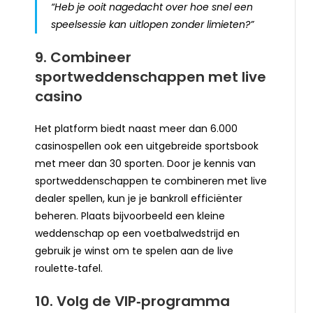
“Heb je ooit nagedacht over hoe snel een
speelsessie kan uitlopen zonder limieten?”
9. Combineer
sportweddenschappen met live
casino
Het platform biedt naast meer dan 6.000
casinospellen ook een uitgebreide sportsbook
met meer dan 30 sporten. Door je kennis van
sportweddenschappen te combineren met live
dealer spellen, kun je je bankroll efficiënter
beheren. Plaats bijvoorbeeld een kleine
weddenschap op een voetbalwedstrijd en
gebruik je winst om te spelen aan de live
roulette‑tafel.
10. Volg de VIP‑programma