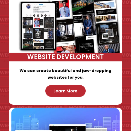
WEBSITE DEVELOPMENT
We can create beautiful and jaw-dropping
websites for you.
Learn More