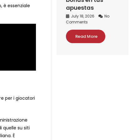
, è essenziale
apuestas
July 18, 2026
No
Comments
Read More
 per i giocatori
ministrazione
 quelle su siti
iana. È