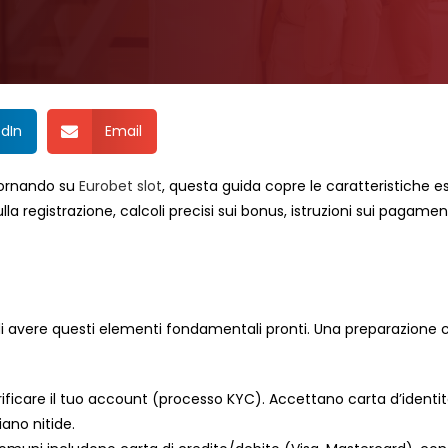
edIn
Email
 tornando su
Eurobet slot
, questa guida copre le caratteristiche e
la registrazione, calcoli precisi sui bonus, istruzioni sui pagament
di avere questi elementi fondamentali pronti. Una preparazione c
erificare il tuo account (processo KYC). Accettano carta d’identi
iano nitide.