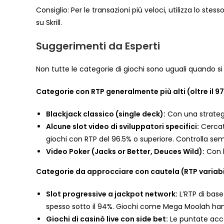
Consiglio: Per le transazioni più veloci, utilizza lo st
su Skrill.
Suggerimenti da Esperti
Non tutte le categorie di giochi sono uguali quando si 
Categorie con RTP generalmente più alti (oltre il 9
Blackjack classico (single deck):
Con una strategia
Alcune slot video di sviluppatori specifici:
Cercate
giochi con RTP del 96.5% o superiore. Controlla sem
Video Poker (Jacks or Better, Deuces Wild):
Con l
Categorie da approcciare con cautela (RTP variabi
Slot progressive a jackpot network:
L’RTP di base
spesso sotto il 94%. Giochi come Mega Moolah han
Giochi di casinò live con side bet:
Le puntate acce