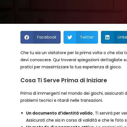
Facebook
Twitter
Link
Che tu sia un visitatore per la prima volta o che stia
devi conoscere. Qui troverai spiegazioni dettagliate sul
pratici per massimizzare la tua esperienza di gioco.
Cosa Ti Serve Prima di Iniziare
Prima di immergerti nel mondo dei giochi, assicurati 
problemi tecnici e ritardi nelle transazioni.
Un documento d’identità valido.
Ti servirà per v
Assicurati che sia in corso di validità e che le foto s