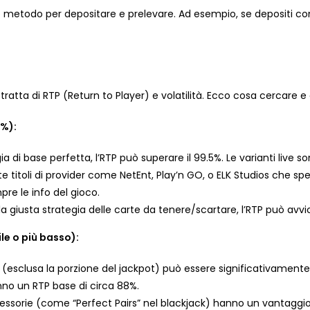
esso metodo per depositare e prelevare. Ad esempio, se depositi con 
tratta di RTP (Return to Player) e volatilità. Ecco cosa cercare e
7%):
 di base perfetta, l’RTP può superare il 99.5%. Le varianti live s
 titoli di provider come NetEnt, Play’n GO, o ELK Studios che s
pre le info del gioco.
a giusta strategia delle carte da tenere/scartare, l’RTP può avvic
le o più basso):
 (esclusa la porzione del jackpot) può essere significativamente
no un RTP base di circa 88%.
ssorie (come “Perfect Pairs” nel blackjack) hanno un vantaggio