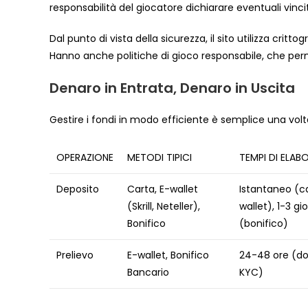
responsabilità del giocatore dichiarare eventuali vinci
Dal punto di vista della sicurezza, il sito utilizza critto
Hanno anche politiche di gioco responsabile, che perme
Denaro in Entrata, Denaro in Uscita
Gestire i fondi in modo efficiente è semplice una vol
OPERAZIONE
METODI TIPICI
TEMPI DI ELAB
Deposito
Carta, E-wallet
Istantaneo (c
(Skrill, Neteller),
wallet), 1-3 gio
Bonifico
(bonifico)
Prelievo
E-wallet, Bonifico
24-48 ore (do
Bancario
KYC)