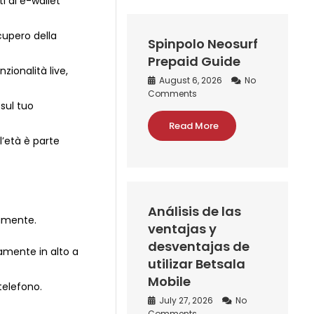
i di e-wallet
cupero della
Spinpolo Neosurf
Prepaid Guide
zionalità live,
August 6, 2026
No
Comments
sul tuo
Read More
ll’età è parte
Análisis de las
damente.
ventajas y
desventajas de
tamente in alto a
utilizar Betsala
Mobile
telefono.
July 27, 2026
No
Comments