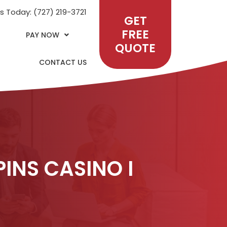
Us Today: (727) 219-3721
GET
FREE
PAY NOW
QUOTE
CONTACT US
INS CASINO I