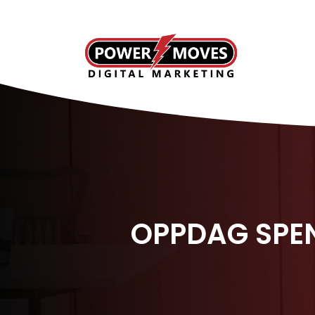
OPPDAG SPEN