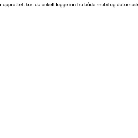
 opprettet, kan du enkelt logge inn fra både mobil og datamaski