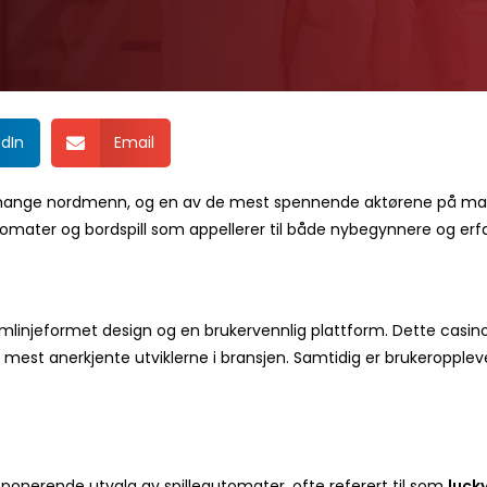
edIn
Email
for mange nordmenn, og en av de mest spennende aktørene på ma
tomater og bordspill som appellerer til både nybegynnere og erfar
trømlinjeformet design og en brukervennlig plattform. Dette casin
de mest anerkjente utviklerne i bransjen. Samtidig er brukeroppleve
ponerende utvalg av spilleautomater, ofte referert til som
luck