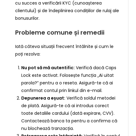
cu succes a verificării KYC (cunoașterea
clientului) și de îndeplinirea condițiilor de rulaj ale
bonusurilor.
Probleme comune și remedii
Iată câteva situații frecvent întâlnite și cum le
poți rezolva:
Nu pot să mă autentific:
Verifică dacă Caps
Lock este activat. Folosește funcția „Ai uitat
parola?” pentru a o reseta. Asigură-te că ai
confirmat contul prin linkul din e-mail.
Depunerea a eșuat:
Verifică soldul metodei
de plată. Asigură-te că ai introdus corect
toate detaliile cardului (dată expirare, CVV).
Contactează banca ta pentru a confirma că
nu blochează tranzacția.
Retragerea este întârziată:
Verifică în contul