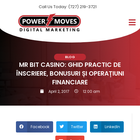
Call Us Today: (727) 219-3721
BLOG
MR BIT CASINO: GHID PRACTIC DE
ÎNSCRIERE, BONUSURI ȘI OPERAȚIUNI
FINANCIARE
April 2, 2017
12:00 am
Facebook
Twitter
LinkedIn