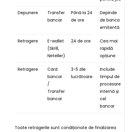
Depunere
Transfer
Până la 24
Depinde
bancar
de ore
de banca
emitentă
Retragere
E-wallet
24 de ore
Cea mai
(Skrill,
rapidă
Neteller)
opțiune
Retragere
Card
3-5 zile
Include
bancar
lucrătoare
timpul de
/
procesare
Transfer
internă și
bancar
cel
bancar
Toate retragerile sunt condiționate de finalizarea