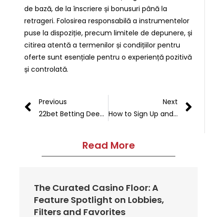
de bază, de la înscriere și bonusuri până la
retrageri. Folosirea responsabilă a instrumentelor
puse la dispoziție, precum limitele de depunere, și
citirea atentă a termenilor și condițiilor pentru
oferte sunt esențiale pentru o experiență pozitivă
și controlată.
Previous
Next
22bet Betting Deep Dive: App & Bonus Mathematics Pro Tips
How to Sign Up and Claim Bonuses at Joo Casino – Step-by-Step Guide
Read More
The Curated Casino Floor: A
Feature Spotlight on Lobbies,
Filters and Favorites