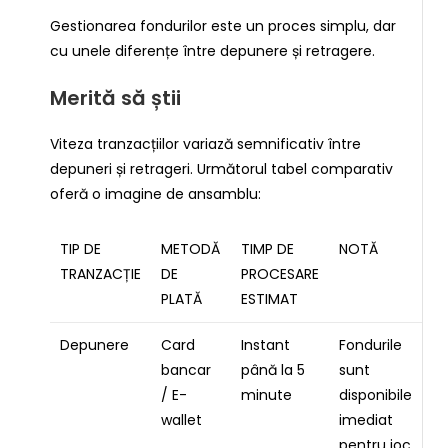
Gestionarea fondurilor este un proces simplu, dar
cu unele diferențe între depunere și retragere.
Merită să știi
Viteza tranzacțiilor variază semnificativ între
depuneri și retrageri. Următorul tabel comparativ
oferă o imagine de ansamblu:
TIP DE
METODĂ
TIMP DE
NOTĂ
TRANZACȚIE
DE
PROCESARE
PLATĂ
ESTIMAT
Depunere
Card
Instant
Fondurile
bancar
până la 5
sunt
/ E-
minute
disponibile
wallet
imediat
pentru joc