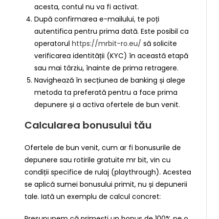
acesta, contul nu va fi activat.
După confirmarea e-mailului, te poți
autentifica pentru prima dată. Este posibil ca
operatorul
https://mrbit-ro.eu/
să solicite
verificarea identității (KYC) în această etapă
sau mai târziu, înainte de prima retragere.
Navighează în secțiunea de banking și alege
metoda ta preferată pentru a face prima
depunere și a activa ofertele de bun venit.
Calcularea bonusului tău
Ofertele de bun venit, cum ar fi bonusurile de
depunere sau rotirile gratuite mr bit, vin cu
condiții specifice de rulaj (playthrough). Acestea
se aplică sumei bonusului primit, nu și depunerii
tale. Iată un exemplu de calcul concret:
Presupunem că primești un bonus de 100% pe o