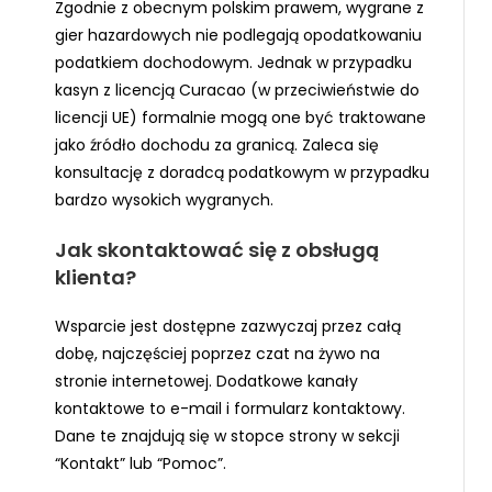
Zgodnie z obecnym polskim prawem, wygrane z
gier hazardowych nie podlegają opodatkowaniu
podatkiem dochodowym. Jednak w przypadku
kasyn z licencją Curacao (w przeciwieństwie do
licencji UE) formalnie mogą one być traktowane
jako źródło dochodu za granicą. Zaleca się
konsultację z doradcą podatkowym w przypadku
bardzo wysokich wygranych.
Jak skontaktować się z obsługą
klienta?
Wsparcie jest dostępne zazwyczaj przez całą
dobę, najczęściej poprzez czat na żywo na
stronie internetowej. Dodatkowe kanały
kontaktowe to e-mail i formularz kontaktowy.
Dane te znajdują się w stopce strony w sekcji
“Kontakt” lub “Pomoc”.