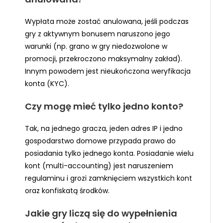
Wypłata może zostać anulowana, jeśli podczas
gry z aktywnym bonusem naruszono jego
warunki (np. grano w gry niedozwolone w
promocji, przekroczono maksymalny zakład).
Innym powodem jest nieukończona weryfikacja
konta (KYC).
Czy mogę mieć tylko jedno konto?
Tak, na jednego gracza, jeden adres IP i jedno
gospodarstwo domowe przypada prawo do
posiadania tylko jednego konta. Posiadanie wielu
kont (multi-accounting) jest naruszeniem
regulaminu i grozi zamknięciem wszystkich kont
oraz konfiskatą środków.
Jakie gry liczą się do wypełnienia