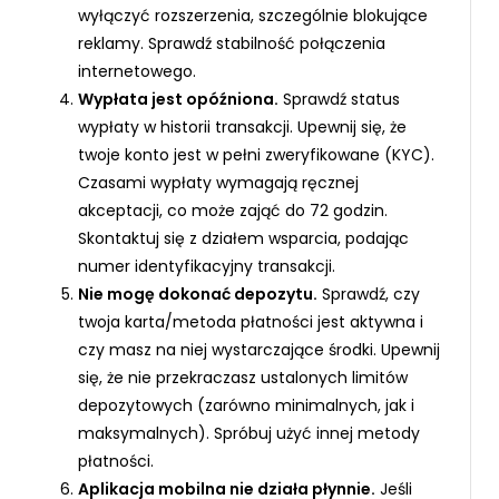
wyłączyć rozszerzenia, szczególnie blokujące
reklamy. Sprawdź stabilność połączenia
internetowego.
Wypłata jest opóźniona.
Sprawdź status
wypłaty w historii transakcji. Upewnij się, że
twoje konto jest w pełni zweryfikowane (KYC).
Czasami wypłaty wymagają ręcznej
akceptacji, co może zająć do 72 godzin.
Skontaktuj się z działem wsparcia, podając
numer identyfikacyjny transakcji.
Nie mogę dokonać depozytu.
Sprawdź, czy
twoja karta/metoda płatności jest aktywna i
czy masz na niej wystarczające środki. Upewnij
się, że nie przekraczasz ustalonych limitów
depozytowych (zarówno minimalnych, jak i
maksymalnych). Spróbuj użyć innej metody
płatności.
Aplikacja mobilna nie działa płynnie.
Jeśli