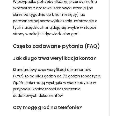
W przypadku potrzeby dłuższej przerwy można
skorzystać z czasowej samowykluczenia (na
okres od tygodnia do kilku miesięcy) lub
permanentnej samowykluczenia. Informacje o
tych narzędziach znajdują się zwykle w stopce
strony w sekcji “Odpowiedzialna gra”.
Często zadawane pytania (FAQ)
Jak długo trwa weryfikacja konta?
Standardowy czas weryfikacji dokumentów
(KYC) to od kilku godzin do 72 godzin roboczych.
Opóźnienia mogą wystąpić w weekendy lub w
przypadku konieczności dostarczenia
dodatkowych dokumentów.
Czy mogę grać na telefonie?