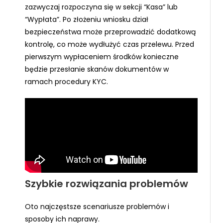
zazwyczaj rozpoczyna się w sekcji “Kasa” lub
“Wypłata”. Po złożeniu wniosku dział
bezpieczeństwa może przeprowadzić dodatkową
kontrolę, co może wydłużyć czas przelewu. Przed
pierwszym wypłaceniem środków konieczne
będzie przesłanie skanów dokumentów w
ramach procedury KYC.
Szybkie rozwiązania problemów
Oto najczęstsze scenariusze problemów i
sposoby ich naprawy.