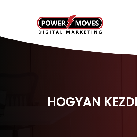
HOGYAN KEZDD