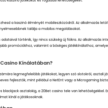
böző kaszinó játékokat és fogadási lehetőségeket.
vezhesd a kaszinó élményét mobileszközödről. Az alkalmazás letö
kényelmesebbnek találja a mobilos megoldásokat.
adataival történik, így nincs szükség új fiókra. Az alkalmazás int
újabb promóciókhoz, valamint a bőséges játékkínálathoz, amelye
t Casino Kínálatában?
mára legmegfelelőbb játékokat, legyen szó slotokról, asztali já
neves fejlesztők, mint például a NetEnt vagy a Microgaming biztos
s blackjack asztalokig, a 20Bet casino tele van lehetőségekkel. E
mat kínál a játékosoknak.