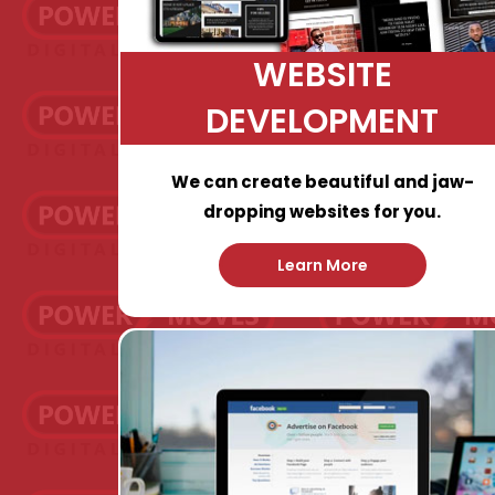
WEBSITE
DEVELOPMENT
We can create beautiful and jaw-
dropping websites for you.
Learn More