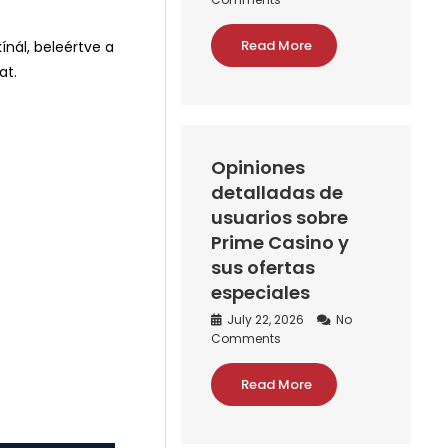
Read More
nál, beleértve a
at.
Opiniones
detalladas de
usuarios sobre
Prime Casino y
sus ofertas
especiales
July 22, 2026
No
Comments
Read More