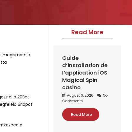
Read More
es megismernie.
Guide
otta
d’installation de
l’application iOS
Magical Spin
casino
August 6, 2026
No
gass el a
20Bet
Comments
egfelelő űrlapot
Read More
entkezned a