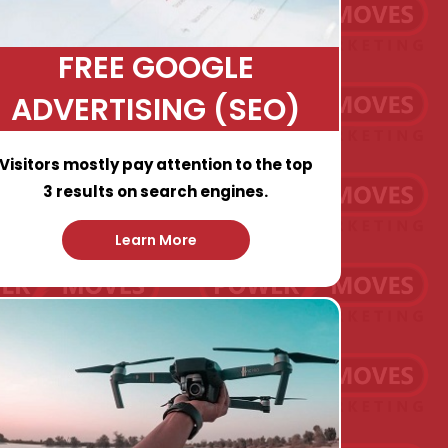
FREE GOOGLE
ADVERTISING (SEO)
Visitors mostly pay attention to the top
3 results on search engines.
Learn More