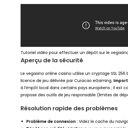
Tutoriel vidéo pour effectuer un dépôt sur le vegasino
Aperçu de la sécurité
Le vegasino online casino utilise un cryptage SSL 256 b
licence de jeu délivrée par Curacao eGaming.
Import
à l’impôt local dans certains pays européens ; il est co
propose des outils de jeu responsable (limites de dépô
Résolution rapide des problèmes
Problème de connexion :
Videz le cache du naviga