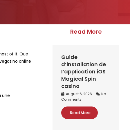
Read More
ost of it. Que
Guide
 vegasino online
d’installation de
l’application iOS
Magical Spin
casino
August 6, 2026
No
a une
Comments
Read More