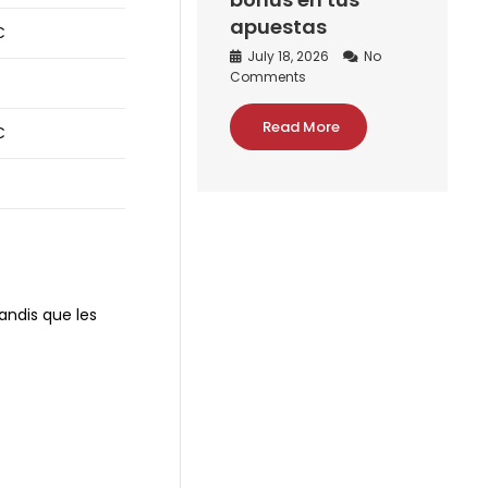
apuestas
€
July 18, 2026
No
Comments
Read More
€
andis que les