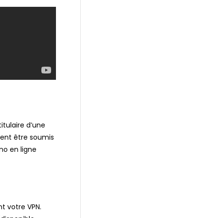
itulaire d’une
ent être soumis
ino en ligne
t votre VPN.