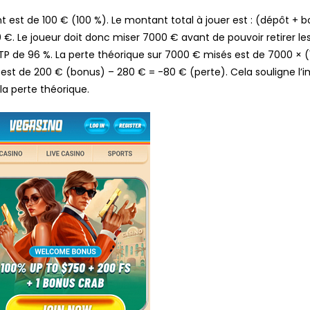
est de 100 € (100 %). Le montant total à jouer est : (dépôt + b
€. Le joueur doit donc miser 7000 € avant de pouvoir retirer les
 de 96 %. La perte théorique sur 7000 € misés est de 7000 × (1
péré est de 200 € (bonus) – 280 € = -80 € (perte). Cela souligne l
 la perte théorique.