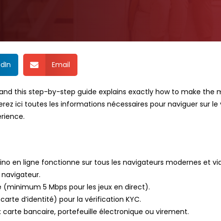
edIn
Email
and this step-by-step guide explains exactly how to make the m
ez ici toutes les informations nécessaires pour naviguer sur le
rience.
gasino en ligne fonctionne sur tous les navigateurs modernes et vi
 navigateur.
e (minimum 5 Mbps pour les jeux en direct).
arte d’identité) pour la vérification KYC.
arte bancaire, portefeuille électronique ou virement.