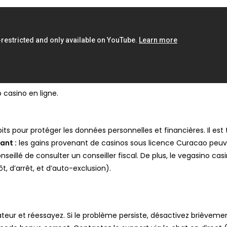
 casino en ligne.
its pour protéger les données personnelles et financières. Il est t
ant :
les gains provenant de casinos sous licence Curacao peuv
nseillé de consulter un conseiller fiscal. De plus, le vegasino cas
t, d’arrêt, et d’auto-exclusion).
teur et réessayez. Si le problème persiste, désactivez brièvemen