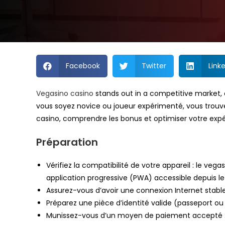
Facebook
Twitter
Link
Vegasino casino
stands out in a competitive market, 
vous soyez novice ou joueur expérimenté, vous trouver
casino, comprendre les bonus et optimiser votre expé
Préparation
Vérifiez la compatibilité de votre appareil : le ve
application progressive (PWA) accessible depuis le
Assurez-vous d’avoir une connexion Internet stabl
Préparez une pièce d’identité valide (passeport ou c
Munissez-vous d’un moyen de paiement accepté : c