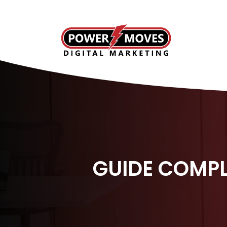
GUIDE COMPL