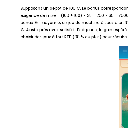
Supposons un dépôt de 100 €. Le bonus correspondant 
exigence de mise = (100 + 100) × 35 = 200 × 35 = 7000 
bonus. En moyenne, un jeu de machine à sous a un RTP
€. Ainsi, après avoir satisfait l’exigence, le gain es
choisir des jeux à fort RTP (98 % ou plus) pour réduire