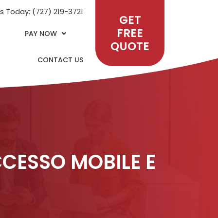
Us Today: (727) 219-3721
GET
FREE
PAY NOW
QUOTE
CONTACT US
CCESSO MOBILE E