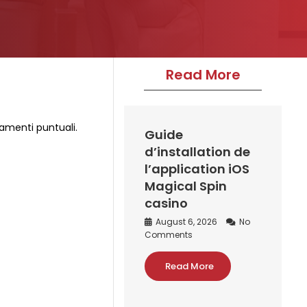
Read More
amenti puntuali.
Guide
d’installation de
l’application iOS
Magical Spin
casino
August 6, 2026
No
Comments
Read More