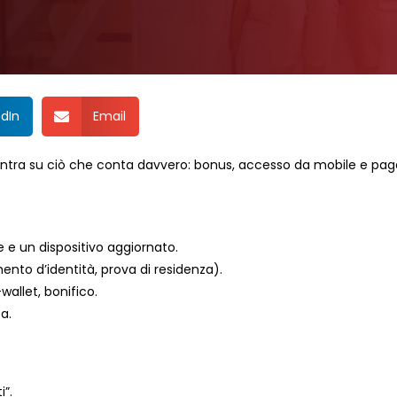
edIn
Email
ntra su ciò che conta davvero: bonus, accesso da mobile e pag
e e un dispositivo aggiornato.
ento d’identità, prova di residenza).
wallet, bonifico.
a.
i”.