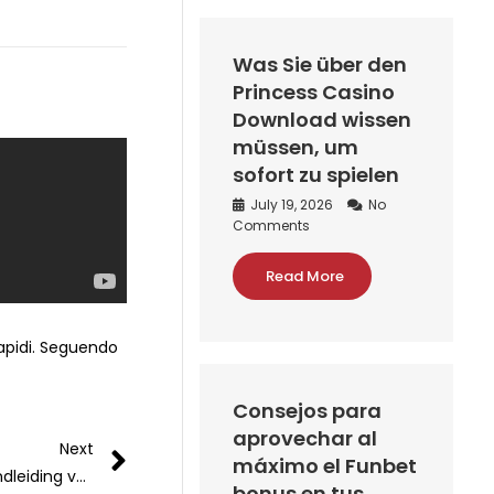
Was Sie über den
Princess Casino
Download wissen
müssen, um
sofort zu spielen
July 19, 2026
No
Comments
Read More
apidi. Seguendo
Consejos para
aprovechar al
Next
máximo el Funbet
Boomerang Casino: Praktische stap-voor-stap handleiding voor aanmelden, bonus en veiligheid
bonus en tus