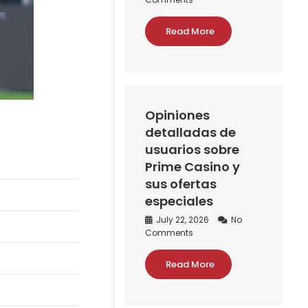
Read More
Opiniones
detalladas de
usuarios sobre
Prime Casino y
sus ofertas
especiales
July 22, 2026
No
Comments
Read More