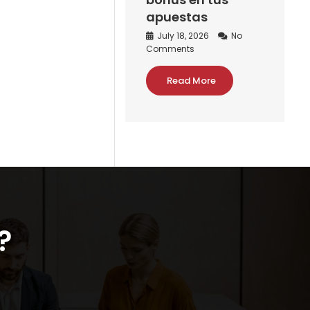
apuestas
July 18, 2026
No
Comments
Read More
?