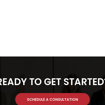
READY TO GET STARTED
SCHEDULE A CONSULTATION