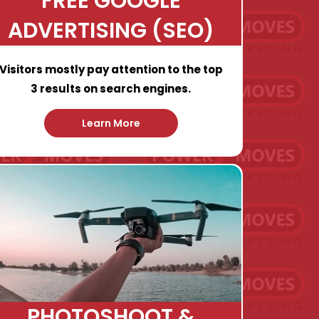
FREE GOOGLE
ADVERTISING (SEO)
Visitors mostly pay attention to the top
3 results on search engines.
Learn More
PHOTOSHOOT &