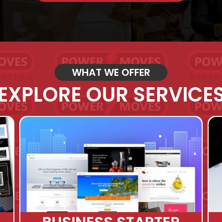
WHAT WE OFFER
EXPLORE OUR SERVICE