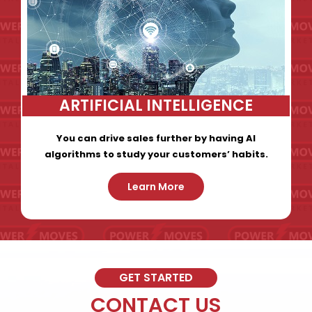
ARTIFICIAL INTELLIGENCE
You can drive sales further by having AI
algorithms to study your customers’ habits.
Learn More
GET STARTED
CONTACT US