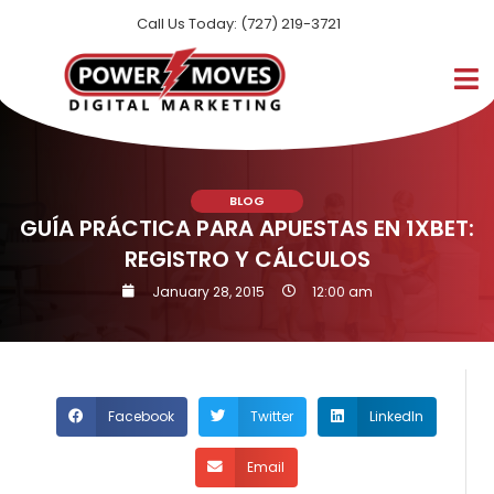
Call Us Today: (727) 219-3721
BLOG
GUÍA PRÁCTICA PARA APUESTAS EN 1XBET:
REGISTRO Y CÁLCULOS
January 28, 2015
12:00 am
Facebook
Twitter
LinkedIn
Email