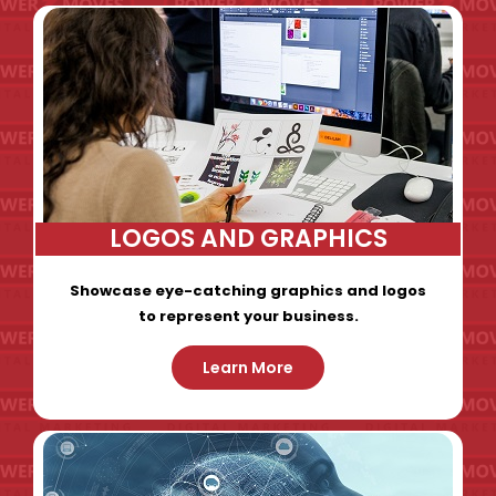
LOGOS AND GRAPHICS
Showcase eye-catching graphics and logos
to represent your business.
Learn More