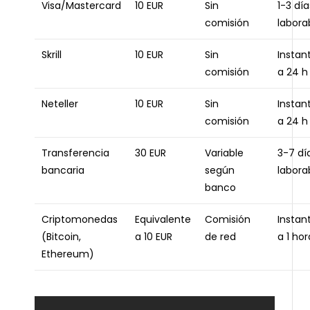
Visa/Mastercard
10 EUR
Sin
1-3 día
comisión
labora
Skrill
10 EUR
Sin
Instan
comisión
a 24 h
Neteller
10 EUR
Sin
Instan
comisión
a 24 h
Transferencia
30 EUR
Variable
3-7 dí
bancaria
según
labora
banco
Criptomonedas
Equivalente
Comisión
Instan
(Bitcoin,
a 10 EUR
de red
a 1 hor
Ethereum)