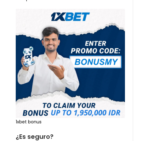
1xbet bonus
¿Es seguro?