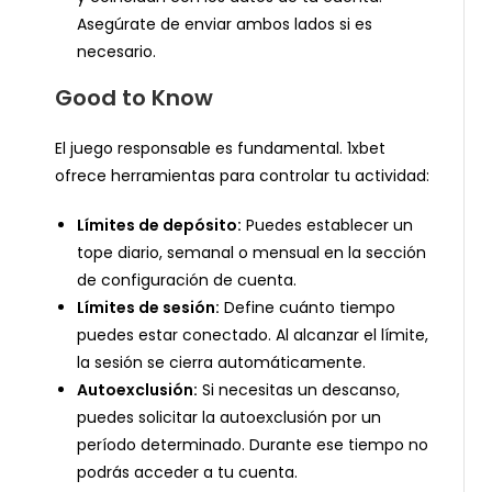
Asegúrate de enviar ambos lados si es
necesario.
Good to Know
El juego responsable es fundamental. 1xbet
ofrece herramientas para controlar tu actividad:
Límites de depósito:
Puedes establecer un
tope diario, semanal o mensual en la sección
de configuración de cuenta.
Límites de sesión:
Define cuánto tiempo
puedes estar conectado. Al alcanzar el límite,
la sesión se cierra automáticamente.
Autoexclusión:
Si necesitas un descanso,
puedes solicitar la autoexclusión por un
período determinado. Durante ese tiempo no
podrás acceder a tu cuenta.