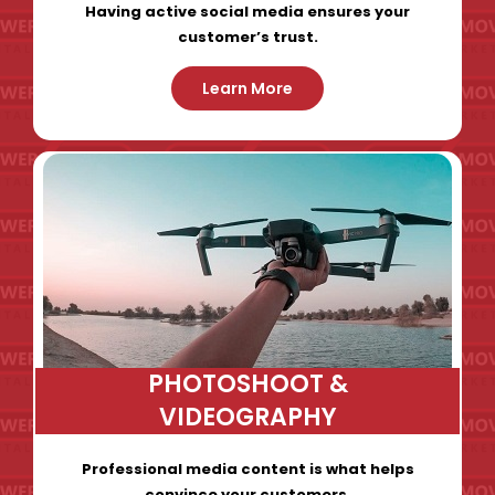
Having active social media ensures your
customer’s trust.
Learn More
PHOTOSHOOT &
VIDEOGRAPHY
Professional media content is what helps
convince your customers.