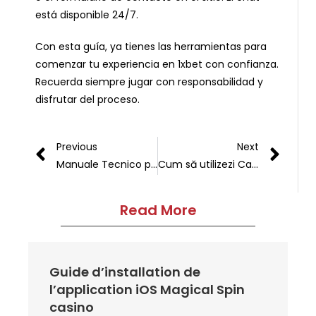
está disponible 24/7.
Con esta guía, ya tienes las herramientas para
comenzar tu experiencia en 1xbet con confianza.
Recuerda siempre jugar con responsabilidad y
disfrutar del proceso.
Previous
Next
Manuale Tecnico per Crocobet: Configurazione App e Calcolo Bonus Slot | Aggiornato
Cum să utilizezi Casino Manhattan Online: Ghid practic pentru bonusuri și plăți
Read More
Guide d’installation de
l’application iOS Magical Spin
casino