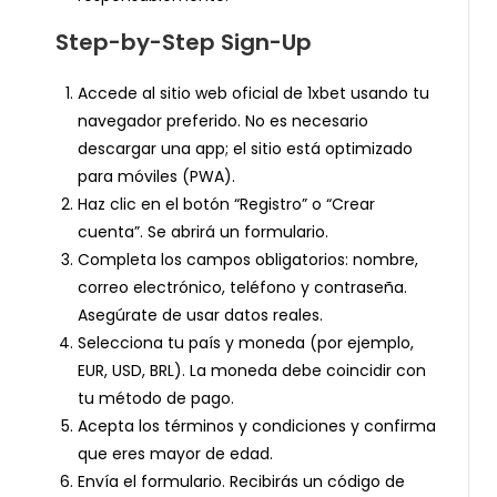
Step-by-Step Sign-Up
Accede al sitio web oficial de 1xbet usando tu
navegador preferido. No es necesario
descargar una app; el sitio está optimizado
para móviles (PWA).
Haz clic en el botón “Registro” o “Crear
cuenta”. Se abrirá un formulario.
Completa los campos obligatorios: nombre,
correo electrónico, teléfono y contraseña.
Asegúrate de usar datos reales.
Selecciona tu país y moneda (por ejemplo,
EUR, USD, BRL). La moneda debe coincidir con
tu método de pago.
Acepta los términos y condiciones y confirma
que eres mayor de edad.
Envía el formulario. Recibirás un código de