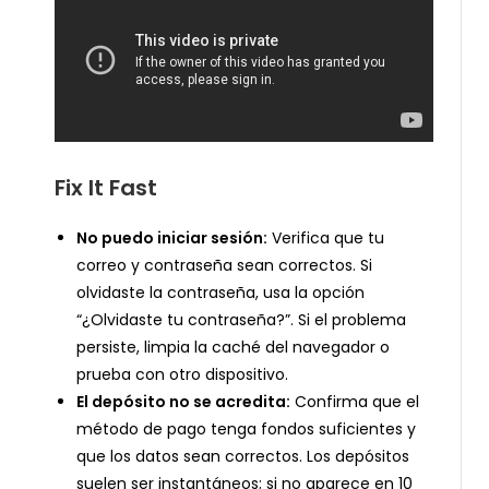
Fix It Fast
No puedo iniciar sesión:
Verifica que tu
correo y contraseña sean correctos. Si
olvidaste la contraseña, usa la opción
“¿Olvidaste tu contraseña?”. Si el problema
persiste, limpia la caché del navegador o
prueba con otro dispositivo.
El depósito no se acredita:
Confirma que el
método de pago tenga fondos suficientes y
que los datos sean correctos. Los depósitos
suelen ser instantáneos; si no aparece en 10