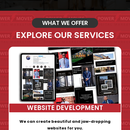
WHAT WE OFFER
EXPLORE OUR SERVICES
WEBSITE DEVELOPMENT
We can create beautiful and jaw-dropping
websites for you.