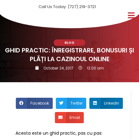
Call Us Today: (727) 219-3721
BLOG
GHID PRACTIC: ÎNREGISTRARE, BONUSURI ȘI
PLĂȚI LA CAZINOUL ONLINE
October 24, 2017
12:00 am
Facebook
Twitter
LinkedIn
Email
Acesta este un ghid practic, pas cu pas: