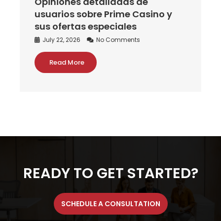
Opiniones detalladas de
usuarios sobre Prime Casino y
sus ofertas especiales
July 22, 2026
No Comments
Read More
READY TO GET STARTED?
SCHEDULE A CONSULTATION