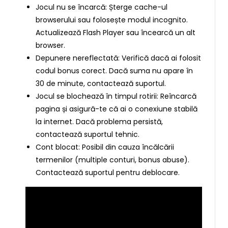
Jocul nu se încarcă: Șterge cache-ul
browserului sau folosește modul incognito.
Actualizează Flash Player sau încearcă un alt
browser.
Depunere nereflectată: Verifică dacă ai folosit
codul bonus corect. Dacă suma nu apare în
30 de minute, contactează suportul.
Jocul se blochează în timpul rotirii: Reîncarcă
pagina și asigură-te că ai o conexiune stabilă
la internet. Dacă problema persistă,
contactează suportul tehnic.
Cont blocat: Posibil din cauza încălcării
termenilor (multiple conturi, bonus abuse).
Contactează suportul pentru deblocare.