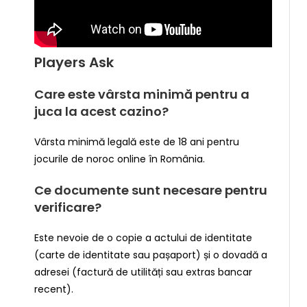
Players Ask
Care este vârsta minimă pentru a
juca la acest cazino?
Vârsta minimă legală este de 18 ani pentru
jocurile de noroc online în România.
Ce documente sunt necesare pentru
verificare?
Este nevoie de o copie a actului de identitate
(carte de identitate sau pașaport) și o dovadă a
adresei (factură de utilități sau extras bancar
recent).