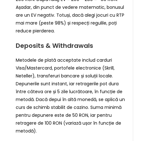
Așadar, din punct de vedere matematic, bonusul
are un EV negativ. Totuși, dacă alegi jocuri cu RTP
mai mare (peste 98%) și respecți regulile, poți
reduce pierderea.
Deposits & Withdrawals
Metodele de plată acceptate includ carduri
Visa/Mastercard, portofele electronice (Skrill,
Neteller), transferuri bancare și soluții locale.
Depunerile sunt instant, iar retragerile pot dura
între câteva ore și 5 zile lucrătoare, în funcție de
metodă. Dacă depui în altă monedă, se aplică un
curs de schimb stabilit de cazino. Suma minimă
pentru depunere este de 50 RON, iar pentru
retragere de 100 RON (variază ușor în funcție de
metodă).