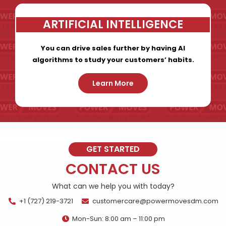
ARTIFICIAL INTELLIGENCE
You can drive sales further by having AI
algorithms to study your customers’ habits.
Learn More
GET STARTED
CONTACT US
What can we help you with today?
+1 (727) 219-3721
customercare@powermovesdm.com
Mon-Sun: 8:00 am – 11:00 pm