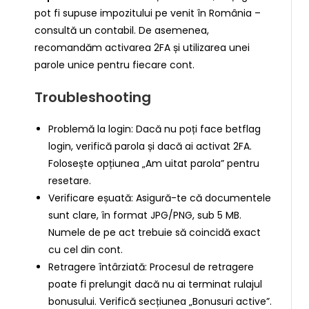
pot fi supuse impozitului pe venit în România –
consultă un contabil. De asemenea,
recomandăm activarea 2FA și utilizarea unei
parole unice pentru fiecare cont.
Troubleshooting
Problemă la login: Dacă nu poți face betflag
login, verifică parola și dacă ai activat 2FA.
Folosește opțiunea „Am uitat parola” pentru
resetare.
Verificare eșuată: Asigură-te că documentele
sunt clare, în format JPG/PNG, sub 5 MB.
Numele de pe act trebuie să coincidă exact
cu cel din cont.
Retragere întârziată: Procesul de retragere
poate fi prelungit dacă nu ai terminat rulajul
bonusului. Verifică secțiunea „Bonusuri active”.