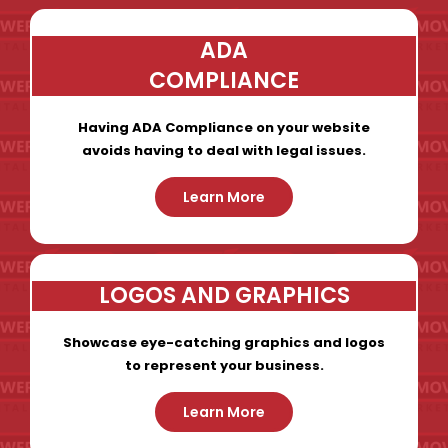
ADA
COMPLIANCE
Having ADA Compliance on your website
avoids having to deal with legal issues.
Learn More
LOGOS AND GRAPHICS
Showcase eye-catching graphics and logos
to represent your business.
Learn More