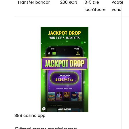
Transfer bancar
200 RON
3-5 zile
Poate
lucrătoare
varia
888 casino app