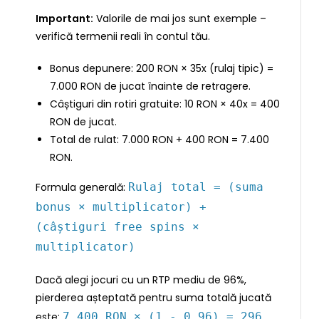
Important:
Valorile de mai jos sunt exemple –
verifică termenii reali în contul tău.
Bonus depunere: 200 RON × 35x (rulaj tipic) =
7.000 RON de jucat înainte de retragere.
Câștiguri din rotiri gratuite: 10 RON × 40x = 400
RON de jucat.
Total de rulat: 7.000 RON + 400 RON = 7.400
RON.
Formula generală:
Rulaj total = (suma
bonus × multiplicator) +
(câștiguri free spins ×
multiplicator)
Dacă alegi jocuri cu un RTP mediu de 96%,
pierderea așteptată pentru suma totală jucată
este:
7.400 RON × (1 - 0,96) = 296