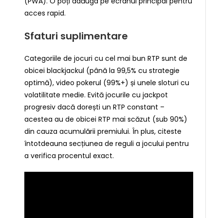
(PWA). O poți adăuga pe ecranul principal pentru
acces rapid.
Sfaturi suplimentare
Categoriile de jocuri cu cel mai bun RTP sunt de
obicei blackjackul (până la 99,5% cu strategie
optimă), video pokerul (99%+) și unele sloturi cu
volatilitate medie. Evită jocurile cu jackpot
progresiv dacă dorești un RTP constant –
acestea au de obicei RTP mai scăzut (sub 90%)
din cauza acumulării premiului. În plus, citeste
întotdeauna secțiunea de reguli a jocului pentru
a verifica procentul exact.