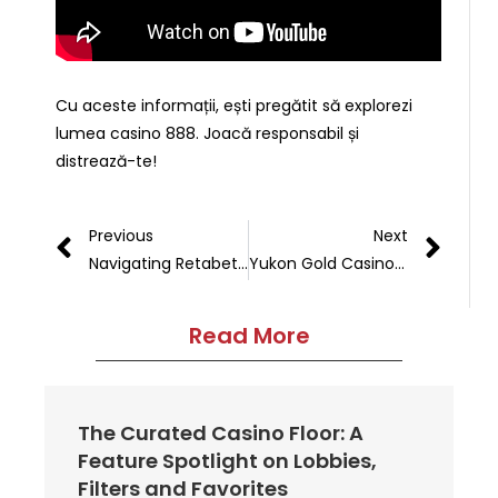
Cu aceste informații, ești pregătit să explorezi
lumea casino 888. Joacă responsabil și
distrează-te!
Previous
Next
Navigating Retabet Security & Wagering: A Deep Dive with Pro Tips
Yukon Gold Casino Anmeldung: Schritt-für-Schritt-Anleitung & Bonusrechnung
Read More
The Curated Casino Floor: A
Feature Spotlight on Lobbies,
Filters and Favorites