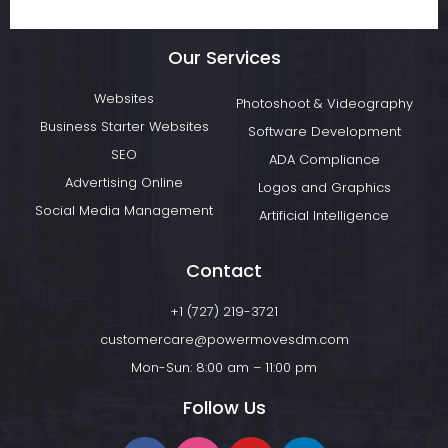
Our Services
Websites
Photoshoot & Videography
Business Starter Websites
Software Development
SEO
ADA Compliance
Advertising Online
Logos and Graphics
Social Media Management
Artificial Intelligence
Contact
+1 (727) 219-3721
customercare@powermovesdm.com
Mon-Sun: 8:00 am – 11:00 pm
Follow Us