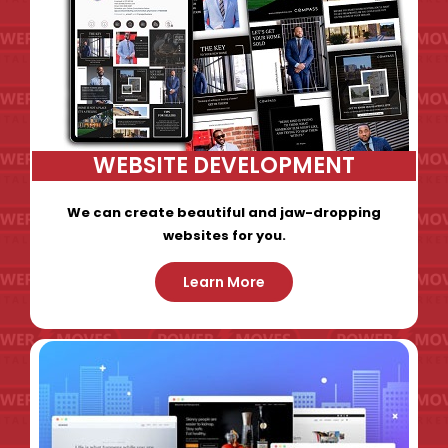
WEBSITE DEVELOPMENT
We can create beautiful and jaw-dropping
websites for you.
Learn More