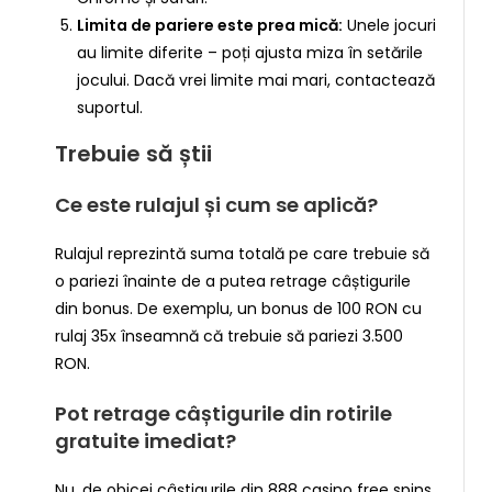
Limita de pariere este prea mică:
Unele jocuri
au limite diferite – poți ajusta miza în setările
jocului. Dacă vrei limite mai mari, contactează
suportul.
Trebuie să știi
Ce este rulajul și cum se aplică?
Rulajul reprezintă suma totală pe care trebuie să
o pariezi înainte de a putea retrage câștigurile
din bonus. De exemplu, un bonus de 100 RON cu
rulaj 35x înseamnă că trebuie să pariezi 3.500
RON.
Pot retrage câștigurile din rotirile
gratuite imediat?
Nu, de obicei câștigurile din 888 casino free spins