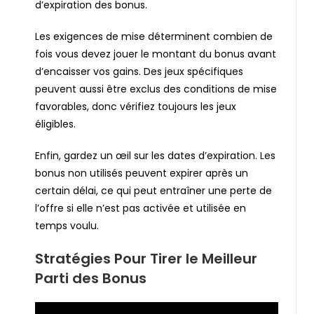
d’expiration des bonus.
Les exigences de mise déterminent combien de
fois vous devez jouer le montant du bonus avant
d’encaisser vos gains. Des jeux spécifiques
peuvent aussi être exclus des conditions de mise
favorables, donc vérifiez toujours les jeux
éligibles.
Enfin, gardez un œil sur les dates d’expiration. Les
bonus non utilisés peuvent expirer après un
certain délai, ce qui peut entraîner une perte de
l’offre si elle n’est pas activée et utilisée en
temps voulu.
Stratégies Pour Tirer le Meilleur
Parti des Bonus