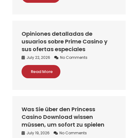
Opiniones detalladas de
usuarios sobre Prime Casino y
sus ofertas especiales
July 22, 2026
No Comments
Read More
Was Sie über den Princess
Casino Download wissen
müssen, um sofort zu spielen
July 19, 2026
No Comments