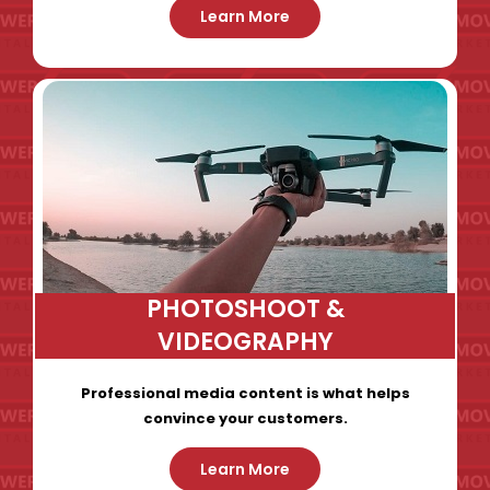
Learn More
PHOTOSHOOT &
VIDEOGRAPHY
Professional media content is what helps
convince your customers.
Learn More