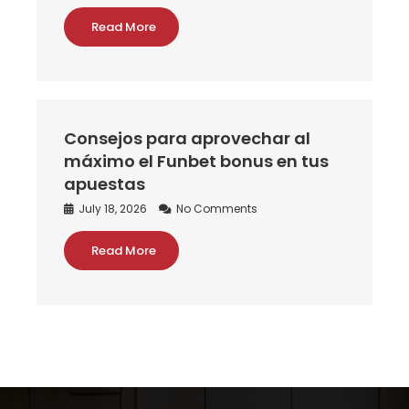
Read More
Consejos para aprovechar al
máximo el Funbet bonus en tus
apuestas
July 18, 2026
No Comments
Read More