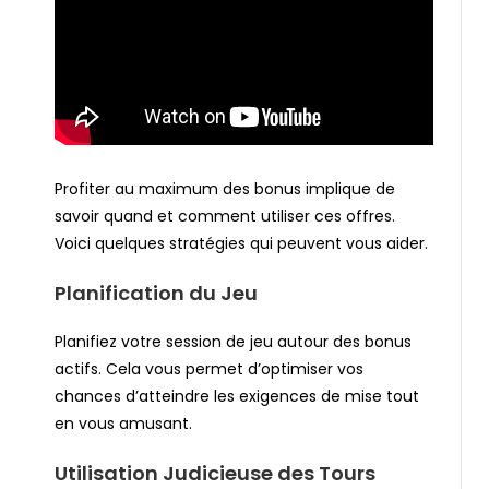
Profiter au maximum des bonus implique de
savoir quand et comment utiliser ces offres.
Voici quelques stratégies qui peuvent vous aider.
Planification du Jeu
Planifiez votre session de jeu autour des bonus
actifs. Cela vous permet d’optimiser vos
chances d’atteindre les exigences de mise tout
en vous amusant.
Utilisation Judicieuse des Tours