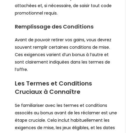
attachées et, si nécessaire, de saisir tout code
promotionnel requis.
Remplissage des Conditions
Avant de pouvoir retirer vos gains, vous devrez
souvent remplir certaines conditions de mise.
Ces exigences varient d’un bonus à l’autre et
sont clairement indiquées dans les termes de
l’offre.
Les Termes et Conditions
Cruciaux à Connaître
Se familiariser avec les termes et conditions
associés au bonus avant de les réclamer est une
étape cruciale. Cela inclut habituellement les
exigences de mise, les jeux éligibles, et les dates