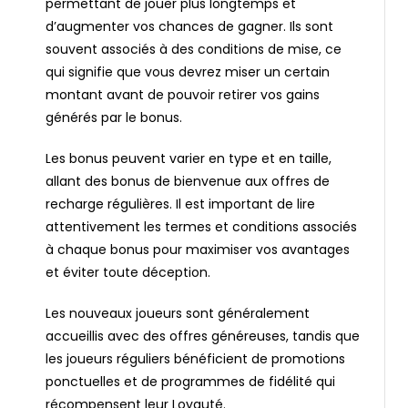
permettant de jouer plus longtemps et
d’augmenter vos chances de gagner. Ils sont
souvent associés à des conditions de mise, ce
qui signifie que vous devrez miser un certain
montant avant de pouvoir retirer vos gains
générés par le bonus.
Les bonus peuvent varier en type et en taille,
allant des bonus de bienvenue aux offres de
recharge régulières. Il est important de lire
attentivement les termes et conditions associés
à chaque bonus pour maximiser vos avantages
et éviter toute déception.
Les nouveaux joueurs sont généralement
accueillis avec des offres généreuses, tandis que
les joueurs réguliers bénéficient de promotions
ponctuelles et de programmes de fidélité qui
récompensent leur Loyauté.