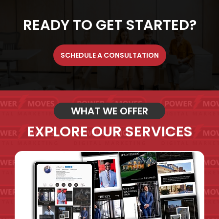
READY TO GET STARTED?
SCHEDULE A CONSULTATION
WHAT WE OFFER
EXPLORE OUR SERVICES