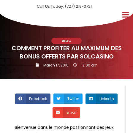
Call Us Today: (727) 219-3721
BLOG
COMMENT PROFITER AU MAXIMUM DES
BONUS OFFERTS PAR SOLCASINO
March 17, 2016
12:00 am
Facebook
Twitter
LinkedIn
Email
Bienvenue dans le monde passionnant des jeux