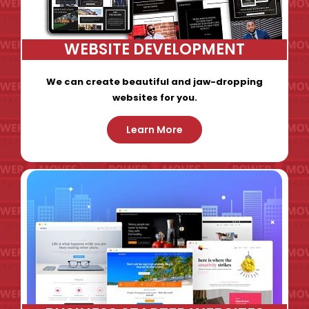
WEBSITE DEVELOPMENT
We can create beautiful and jaw-dropping
websites for you.
Learn More