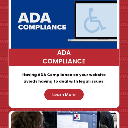
ADA
COMPLIANCE
Having ADA Compliance on your website
avoids having to deal with legal issues.
Learn More