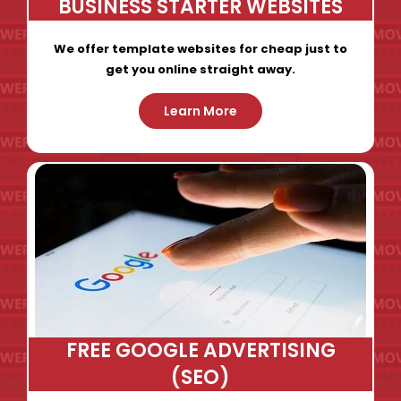
BUSINESS STARTER WEBSITES
We offer template websites for cheap just to
get you online straight away.
Learn More
FREE GOOGLE ADVERTISING
(SEO)