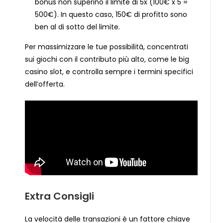
bonus non superino il limite di 5x (100€ x 5 =
500€). In questo caso, 150€ di profitto sono
ben al di sotto del limite.
Per massimizzare le tue possibilità, concentrati
sui giochi con il contributo più alto, come le big
casino slot, e controlla sempre i termini specifici
dell’offerta.
Extra Consigli
La velocità delle transazioni è un fattore chiave