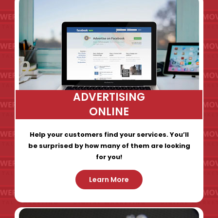
ADVERTISING
ONLINE
Help your customers find your services. You’ll
be surprised by how many of them are looking
for you!
Learn More