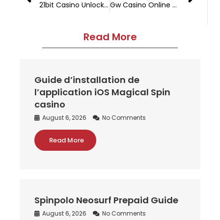
21bit Casino Unlocked: A Comprehensive Technical Handbook for Login, Slots, and Free Spins
Gw Casino Online – The Complete Technical Manual: App Installation, Bonus Calculations, and FAQ Resolved
Read More
Guide d’installation de
l’application iOS Magical Spin
casino
August 6, 2026
No Comments
Read More
Spinpolo Neosurf Prepaid Guide
August 6, 2026
No Comments