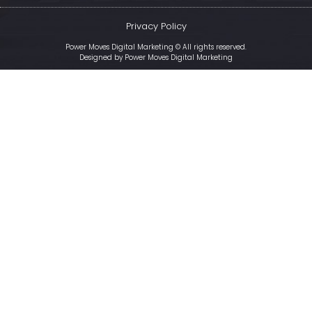
Privacy Policy
Power Moves Digital Marketing © All rights reserved.
Designed by
Power Moves Digital Marketing