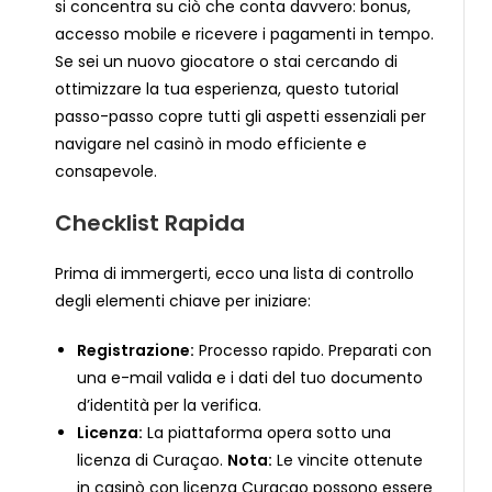
si concentra su ciò che conta davvero: bonus,
accesso mobile e ricevere i pagamenti in tempo.
Se sei un nuovo giocatore o stai cercando di
ottimizzare la tua esperienza, questo tutorial
passo-passo copre tutti gli aspetti essenziali per
navigare nel casinò in modo efficiente e
consapevole.
Checklist Rapida
Prima di immergerti, ecco una lista di controllo
degli elementi chiave per iniziare:
Registrazione:
Processo rapido. Preparati con
una e-mail valida e i dati del tuo documento
d’identità per la verifica.
Licenza:
La piattaforma opera sotto una
licenza di Curaçao.
Nota:
Le vincite ottenute
in casinò con licenza Curaçao possono essere