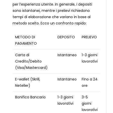
per l’esperienza utente. In generale, i depositi
sono istantanei, mentre i prelievi richiedono
tempi di elaborazione che variano in base al
metodo scelto. Ecco un confronto rapido:
METODO DI
DEPOSITO
PRELIEVO
PAGAMENTO
Carta di
Istantaneo
1-3 giorni
Credito/Debito
lavorativi
(Visa/Mastercard)
E-wallet (Skrill,
Istantaneo
Fino a 24
Neteller)
ore
Bonifico Bancario
1-3 giorni
3-5
lavorativi
giorni
lavorativi