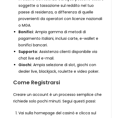
soggette a tassazione sul reddito nel tuo
paese di residenza, a differenza di quelle
provenienti da operatori con licenze nazionali
o MGA.
Bonifici:
Ampia gamma di metodi di
pagamento italiani, inclusi carte, e-wallet e
bonifici bancari.
Supporto:
Assistenza clienti disponibile via
chat live ed e-mail.
Giochi:
Ampia selezione di slot, giochi con
dealer live, blackjack, roulette e video poker.
Come Registrarsi
Creare un account è un processo semplice che
richiede solo pochi minuti. Segui questi passi:
Vai sulla homepage del casinò e clicca sul