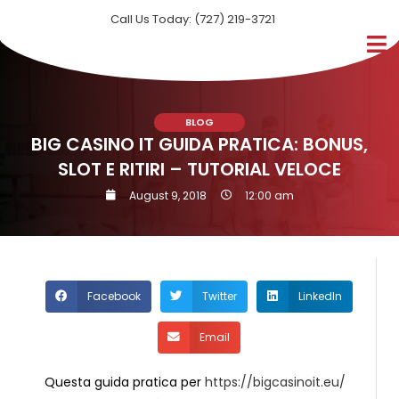
Call Us Today: (727) 219-3721
BLOG
BIG CASINO IT GUIDA PRATICA: BONUS,
SLOT E RITIRI – TUTORIAL VELOCE
August 9, 2018
12:00 am
Facebook
Twitter
LinkedIn
Email
Questa guida pratica per
https://bigcasinoit.eu/