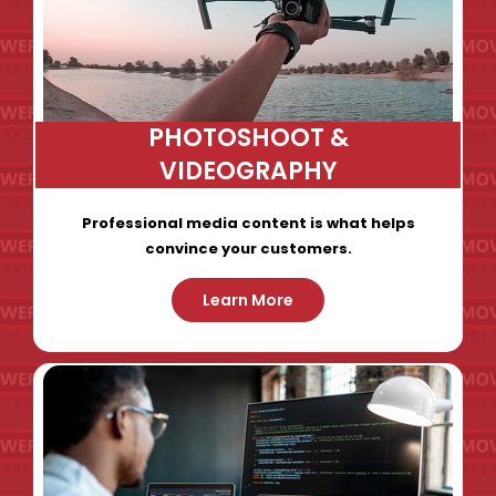
PHOTOSHOOT &
VIDEOGRAPHY
Professional media content is what helps
convince your customers.
Learn More