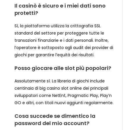
Il casinò è sicuro e i miei dati sono
protetti?
Sì, la piattaforma utilizza la crittografia SSL
standard del settore per proteggere tutte le
transazioni finanziarie e i dati personali. Inoltre,
l’operatore è sottoposto agli audit dei provider di
giochi per garantire l’equità dei risultati.
Posso giocare alle slot più popolari?
Assolutamente sì. La libreria di giochi include
centinaia di big casino slot online dei principali
sviluppatori come NetEnt, Pragmatic Play, Play’n
GO e altri, con titoli nuovi aggiunti regolarmente.
Cosa succede se dimentico la
password del mio account?