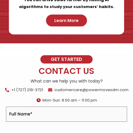
algorithms to study your customers’ habits.
Learn More
GET STARTED
CONTACT US
What can we help you with today?
+1 (727) 219-3721
customercare@powermovesdm.com
Mon-Sun: 8:00 am – 11:00 pm