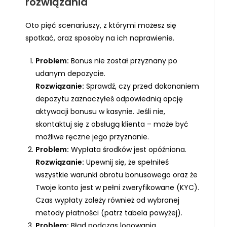
rozwiązania
Oto pięć scenariuszy, z którymi możesz się
spotkać, oraz sposoby na ich naprawienie.
Problem:
Bonus nie został przyznany po
udanym depozycie.
Rozwiązanie:
Sprawdź, czy przed dokonaniem
depozytu zaznaczyłeś odpowiednią opcję
aktywacji bonusu w kasynie. Jeśli nie,
skontaktuj się z obsługą klienta – może być
możliwe ręczne jego przyznanie.
Problem:
Wypłata środków jest opóźniona.
Rozwiązanie:
Upewnij się, że spełniłeś
wszystkie warunki obrotu bonusowego oraz że
Twoje konto jest w pełni zweryfikowane (KYC).
Czas wypłaty zależy również od wybranej
metody płatności (patrz tabela powyżej).
Problem:
Błąd podczas logowania.