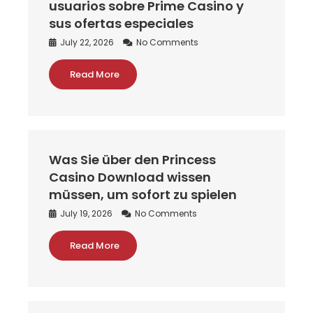
usuarios sobre Prime Casino y
sus ofertas especiales
July 22, 2026
No Comments
Read More
Was Sie über den Princess
Casino Download wissen
müssen, um sofort zu spielen
July 19, 2026
No Comments
Read More