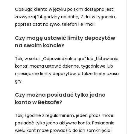
Obsługa klienta w języku polskim dostępna jest
zazwyczaj 24 godziny na dobę, 7 dni w tygodniu,
poprzez czat na żywo, telefon i e-mail.
Czy mogę ustawić limity depozytów
na swoim koncie?
Tak, w sekcji „Odpowiedzialna gra” lub „Ustawienia
konta” można ustawić dzienne, tygodniowe lub
miesięczne limity depozytów, a także limity czasu
gry.
Czy można posiadać tylko jedno
konto w Betsafe?
Tak, zgodnie z regulaminem, jeden gracz może
posiadać tylko jedno aktywne konto. Posiadanie
wielu kont może prowadzić do ich zamknięcia i