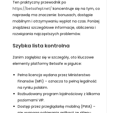
Ten praktyczny przewodnik po
https://betsafepl.net/
koncentruje się na tym, co
naprawdę ma znaczenie: bonusach, dostępie
mobilnym i otrzymywaniu wypłat na czas. Poniżej
znajdziesz szczegółowe informacje, obliczenia i
rozwiązania najczęstszych problemów.
Szybka lista kontrolna
Zanim zagłębisz się w szczegóły, oto kluczowe
elementy platformy Betsafe w pigułce:
Pełna licencja wydana przez Ministerstwo
Finansów (MFi) – oznacza to pełną legalność
na rynku polskim.
Rozbudowany program lojalnościowy z kilkoma
poziomami VIP.
Dostęp przez przeglądarkę mobilną (PWA) –
nie wymaga pobierania aplikacji ze sklepu.