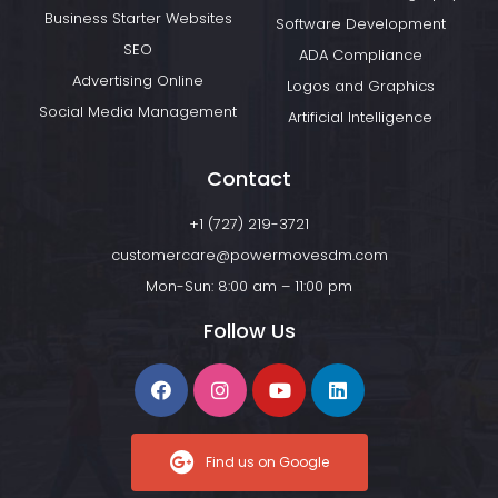
Business Starter Websites
Software Development
SEO
ADA Compliance
Advertising Online
Logos and Graphics
Social Media Management
Artificial Intelligence
Contact
+1 (727) 219-3721
customercare@powermovesdm.com
Mon-Sun: 8:00 am – 11:00 pm
Follow Us
Find us on Google