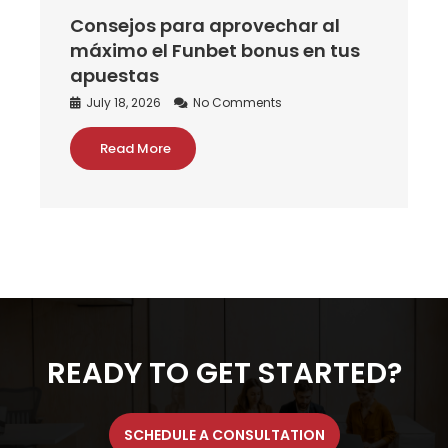
Consejos para aprovechar al
máximo el Funbet bonus en tus
apuestas
July 18, 2026
No Comments
Read More
READY TO GET STARTED?
SCHEDULE A CONSULTATION