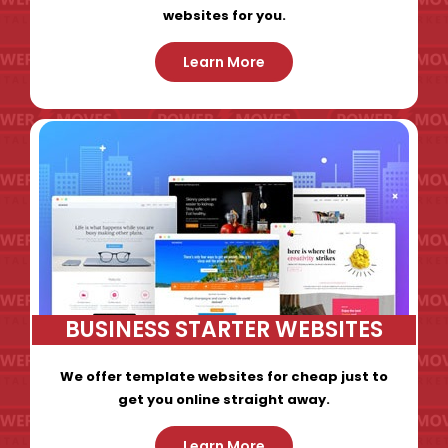
websites for you.
Learn More
BUSINESS STARTER WEBSITES
We offer template websites for cheap just to
get you online straight away.
Learn More