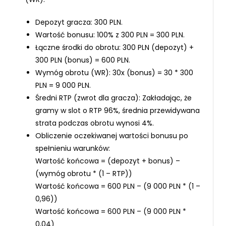
Depozyt gracza: 300 PLN.
Wartość bonusu: 100% z 300 PLN = 300 PLN.
Łączne środki do obrotu: 300 PLN (depozyt) +
300 PLN (bonus) = 600 PLN.
Wymóg obrotu (WR): 30x (bonus) = 30 * 300
PLN = 9 000 PLN.
Średni RTP (zwrot dla gracza): Zakładając, że
gramy w slot o RTP 96%, średnia przewidywana
strata podczas obrotu wynosi 4%.
Obliczenie oczekiwanej wartości bonusu po
spełnieniu warunków:
Wartość końcowa = (depozyt + bonus) –
(wymóg obrotu * (1 – RTP))
Wartość końcowa = 600 PLN – (9 000 PLN * (1 –
0,96))
Wartość końcowa = 600 PLN – (9 000 PLN *
0,04)