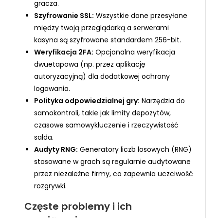
gracza.
Szyfrowanie SSL:
Wszystkie dane przesyłane
między twoją przeglądarką a serwerami
kasyna są szyfrowane standardem 256-bit.
Weryfikacja 2FA:
Opcjonalna weryfikacja
dwuetapowa (np. przez aplikację
autoryzacyjną) dla dodatkowej ochrony
logowania.
Polityka odpowiedzialnej gry:
Narzędzia do
samokontroli, takie jak limity depozytów,
czasowe samowykluczenie i rzeczywistość
salda.
Audyty RNG:
Generatory liczb losowych (RNG)
stosowane w grach są regularnie audytowane
przez niezależne firmy, co zapewnia uczciwość
rozgrywki.
Częste problemy i ich