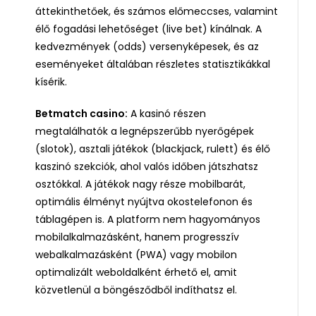
áttekinthetőek, és számos előmeccses, valamint
élő fogadási lehetőséget (live bet) kínálnak. A
kedvezmények (odds) versenyképesek, és az
eseményeket általában részletes statisztikákkal
kísérik.
Betmatch casino:
A kasinó részen
megtalálhatók a legnépszerűbb nyerőgépek
(slotok), asztali játékok (blackjack, rulett) és élő
kaszinó szekciók, ahol valós időben játszhatsz
osztókkal. A játékok nagy része mobilbarát,
optimális élményt nyújtva okostelefonon és
táblagépen is. A platform nem hagyományos
mobilalkalmazásként, hanem progresszív
webalkalmazásként (PWA) vagy mobilon
optimalizált weboldalként érhető el, amit
közvetlenül a böngésződből indíthatsz el.