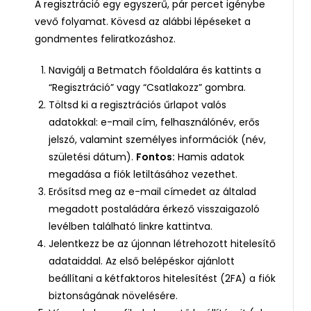
A regisztráció egy egyszerű, pár percet igénybe
vevő folyamat. Kövesd az alábbi lépéseket a
gondmentes feliratkozáshoz.
Navigálj a Betmatch főoldalára és kattints a
“Regisztráció” vagy “Csatlakozz” gombra.
Töltsd ki a regisztrációs űrlapot valós
adatokkal: e-mail cím, felhasználónév, erős
jelszó, valamint személyes információk (név,
születési dátum).
Fontos:
Hamis adatok
megadása a fiók letiltásához vezethet.
Erősítsd meg az e-mail címedet az általad
megadott postaládára érkező visszaigazoló
levélben található linkre kattintva.
Jelentkezz be az újonnan létrehozott hitelesítő
adataiddal. Az első belépéskor ajánlott
beállítani a kétfaktoros hitelesítést (2FA) a fiók
biztonságának növelésére.