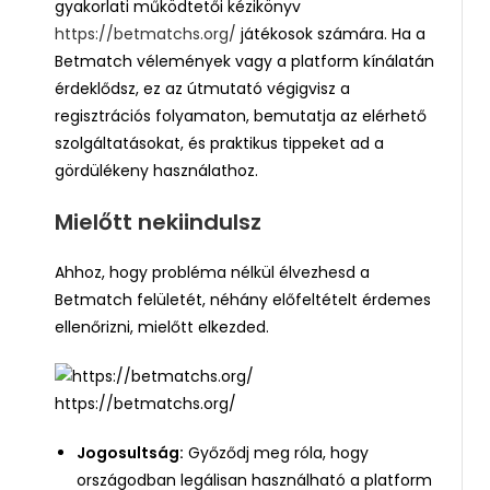
gyakorlati működtetői kézikönyv
https://betmatchs.org/
játékosok számára. Ha a
Betmatch vélemények vagy a platform kínálatán
érdeklődsz, ez az útmutató végigvisz a
regisztrációs folyamaton, bemutatja az elérhető
szolgáltatásokat, és praktikus tippeket ad a
gördülékeny használathoz.
Mielőtt nekiindulsz
Ahhoz, hogy probléma nélkül élvezhesd a
Betmatch felületét, néhány előfeltételt érdemes
ellenőrizni, mielőtt elkezded.
https://betmatchs.org/
Jogosultság:
Győződj meg róla, hogy
országodban legálisan használható a platform