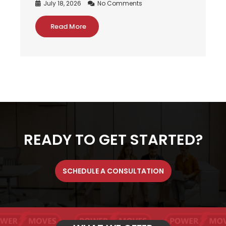
July 18, 2026
No Comments
Read More
READY TO GET STARTED?
SCHEDULE A CONSULTATION