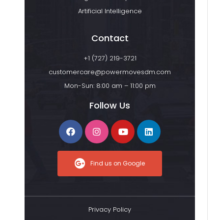
Artificial Intelligence
Contact
+1 (727) 219-3721
customercare@powermovesdm.com
Mon-Sun: 8:00 am – 11:00 pm
Follow Us
Find us on Google
Privacy Policy