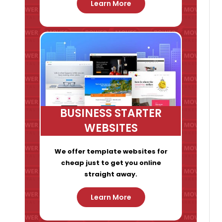
Learn More
BUSINESS STARTER
WEBSITES
We offer template websites for
cheap just to get you online
straight away.
Learn More