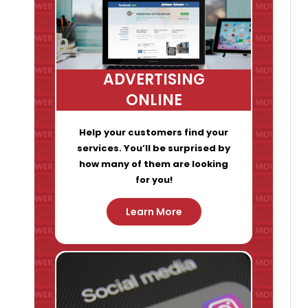
ADVERTISING
ONLINE
Help your customers find your
services. You’ll be surprised by
how many of them are looking
for you!
Learn More