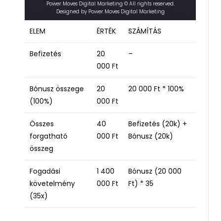
Power Moves Digital Marketing © All rights reserved.
Designed by
Power Moves Digital Marketing
ELEM
ÉRTÉK
SZÁMÍTÁS
Befizetés
20
–
000 Ft
Bónusz összege
20
20 000 Ft * 100%
(100%)
000 Ft
Összes
40
Befizetés (20k) +
forgatható
000 Ft
Bónusz (20k)
összeg
Fogadási
1 400
Bónusz (20 000
követelmény
000 Ft
Ft) * 35
(35x)