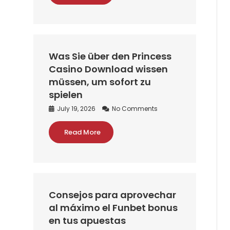
Was Sie über den Princess
Casino Download wissen
müssen, um sofort zu
spielen
July 19, 2026
No Comments
Read More
Consejos para aprovechar
al máximo el Funbet bonus
en tus apuestas