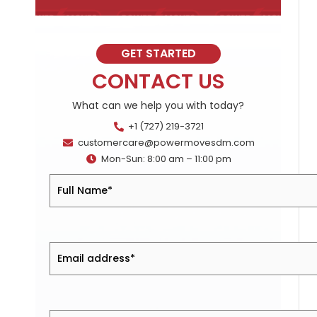
GET STARTED
CONTACT US
What can we help you with today?
+1 (727) 219-3721
customercare@powermovesdm.com
Mon-Sun: 8:00 am – 11:00 pm