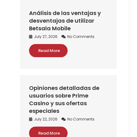
Análisis de las ventajas y
desventajas de utilizar
Betsala Mobile
July 27, 2026
No Comments
Read More
Opiniones detalladas de
usuarios sobre Prime
Casino y sus ofertas
especiales
July 22, 2026
No Comments
Read More