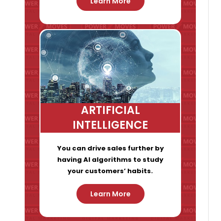
Learn More
ARTIFICIAL
INTELLIGENCE
You can drive sales further by
having AI algorithms to study
your customers’ habits.
Learn More