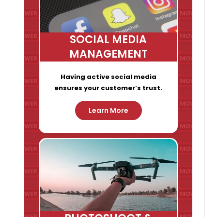
SOCIAL MEDIA
MANAGEMENT
Having active social media
ensures your customer’s trust.
Learn More