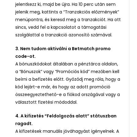
jelentkezz ki, majd be újra. Ha 10 perc után sem
jelenik meg, kattints a “Tranzakciós előzmények”
menüpontra, és keresd meg a tranzakciót. Ha ott
sincs, vedd fel a kapcsolatot a támogatási
szolgálattal a tranzakció azonosító számával.
3. Nem tudom aktiválni a Betmatch promo
code-ot.
A bónuszkódokat általában a pénztárca oldalon,
a “Bónuszok” vagy “Promóciós kód” mezőben kell
beírni a befizetés előtt. Győződj meg róla, hogy a
kód lejárt-e már, és hogy az adott promóció
összeegyeztethető-e a fiókod országával vagy a
választott fizetési módoddal.
4. A kifizetés “Feldolgozás alatt” státuszban
ragadt.
A kifizetések manuális jóváhagyást igényelnek. A