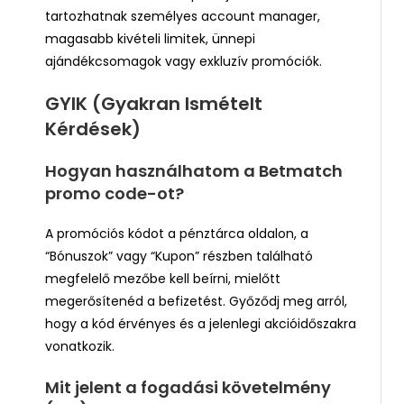
tartozhatnak személyes account manager,
magasabb kivételi limitek, ünnepi
ajándékcsomagok vagy exkluzív promóciók.
GYIK (Gyakran Ismételt
Kérdések)
Hogyan használhatom a Betmatch
promo code-ot?
A promóciós kódot a pénztárca oldalon, a
“Bónuszok” vagy “Kupon” részben található
megfelelő mezőbe kell beírni, mielőtt
megerősítenéd a befizetést. Győződj meg arról,
hogy a kód érvényes és a jelenlegi akcióidőszakra
vonatkozik.
Mit jelent a fogadási követelmény