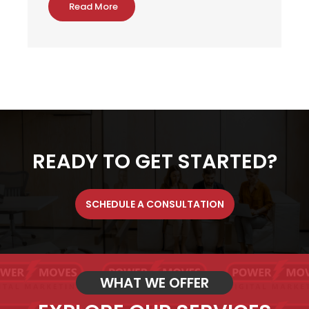
Read More
READY TO GET STARTED?
SCHEDULE A CONSULTATION
WHAT WE OFFER