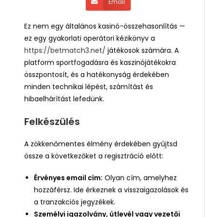
Email
Ez nem egy általános kasinó-összehasonlítás —
ez egy gyakorlati operátori kézikönyv a
https://betmatch3.net/
játékosok számára. A
platform sportfogadásra és kaszinójátékokra
összpontosít, és a hatékonyság érdekében
minden technikai lépést, számítást és
hibaelhárítást lefedünk.
Felkészülés
A zökkenőmentes élmény érdekében gyűjtsd
össze a következőket a regisztráció előtt:
Érvényes email cím:
Olyan cím, amelyhez
hozzáférsz. Ide érkeznek a visszaigazolások és
a tranzakciós jegyzékek.
Személyi igazolvány, útlevél vagy vezetői