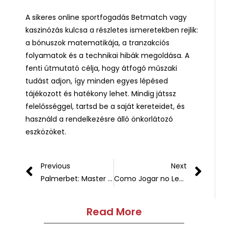
A sikeres online sportfogadás Betmatch vagy
kaszinózás kulcsa a részletes ismeretekben rejlik:
a bónuszok matematikája, a tranzakciós
folyamatok és a technikai hibák megoldása. A
fenti útmutató célja, hogy átfogó műszaki
tudást adjon, így minden egyes lépésed
tájékozott és hatékony lehet. Mindig játssz
felelősséggel, tartsd be a saját kereteidet, és
használd a rendelkezésre álló önkorlátozó
eszközöket.
Previous
Next
Palmerbet: Master Registration, Bonuses & Withdrawals – Technical Guide
Como Jogar no Leon Casino: Guia Prático para Depósitos, Retiradas e Experiência Segura
Read More