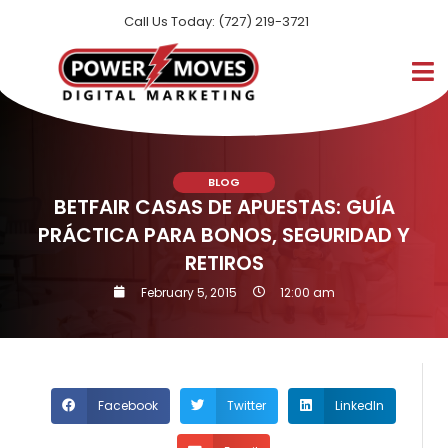
Call Us Today: (727) 219-3721
BLOG
BETFAIR CASAS DE APUESTAS: GUÍA
PRÁCTICA PARA BONOS, SEGURIDAD Y
RETIROS
February 5, 2015
12:00 am
Facebook
Twitter
LinkedIn