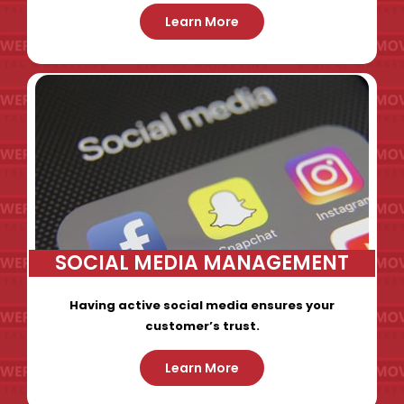
Learn More
SOCIAL MEDIA MANAGEMENT
Having active social media ensures your
customer’s trust.
Learn More