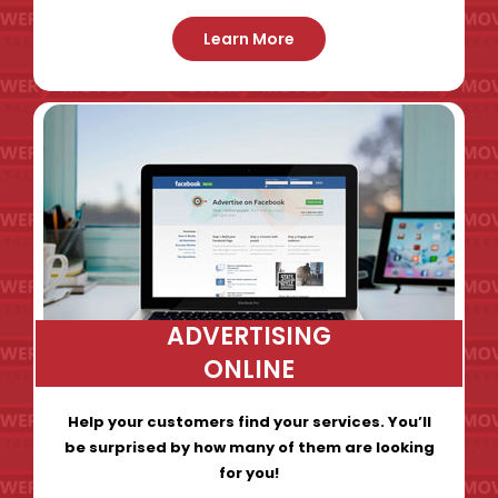
Learn More
ADVERTISING
ONLINE
Help your customers find your services. You’ll
be surprised by how many of them are looking
for you!