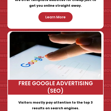
get you online straight away.
Learn More
FREE GOOGLE ADVERTISING
(SEO)
Visitors mostly pay attention to the top 3
results on search engines.