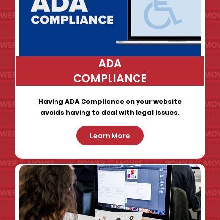
ADA
COMPLIANCE
Having ADA Compliance on your website
avoids having to deal with legal issues.
Learn More