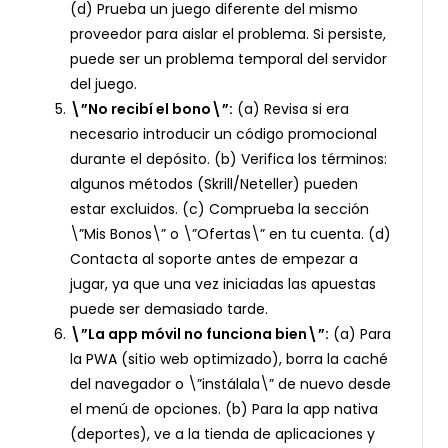
(d) Prueba un juego diferente del mismo
proveedor para aislar el problema. Si persiste,
puede ser un problema temporal del servidor
del juego.
\”No recibí el bono\”:
(a) Revisa si era
necesario introducir un código promocional
durante el depósito. (b) Verifica los términos:
algunos métodos (Skrill/Neteller) pueden
estar excluidos. (c) Comprueba la sección
\”Mis Bonos\” o \”Ofertas\” en tu cuenta. (d)
Contacta al soporte antes de empezar a
jugar, ya que una vez iniciadas las apuestas
puede ser demasiado tarde.
\”La app móvil no funciona bien\”:
(a) Para
la PWA (sitio web optimizado), borra la caché
del navegador o \”instálala\” de nuevo desde
el menú de opciones. (b) Para la app nativa
(deportes), ve a la tienda de aplicaciones y