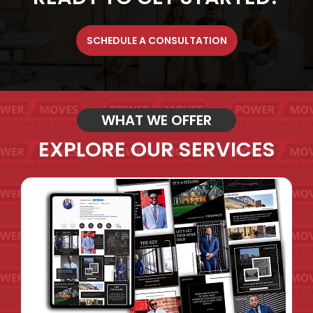
SCHEDULE A CONSULTATION
WHAT WE OFFER
EXPLORE OUR SERVICES