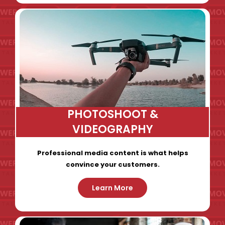
PHOTOSHOOT &
VIDEOGRAPHY
Professional media content is what helps
convince your customers.
Learn More