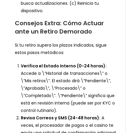
busca actualizaciones. (c) Reinicia tu
dispositivo.
Consejos Extra: Cómo Actuar
ante un Retiro Demorado
Si tu retiro supera los plazos indicados, sigue
estos pasos metódicos:
Verifica el Estado Interno (0-24 horas):
Accede a \”Historial de transacciones\” o
\”Mis retiros\”. El estado dirá \”Pendiente\”,
\”Aprobado\”, \”Procesado\” o
\”Completado\”. \”Pendiente\” significa que
está en revisión interna (puede ser por KYC o
control rutinario).
Revisa Correos y SMS (24-48 horas):
A
veces, el procesador de pagos o el casino te
envía una solicitud de confirmación adicional.