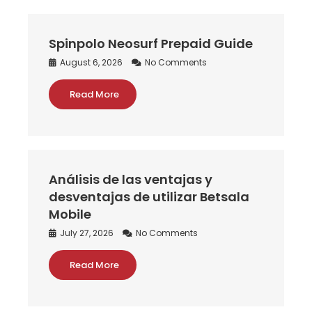
Spinpolo Neosurf Prepaid Guide
August 6, 2026
No Comments
Read More
Análisis de las ventajas y
desventajas de utilizar Betsala
Mobile
July 27, 2026
No Comments
Read More