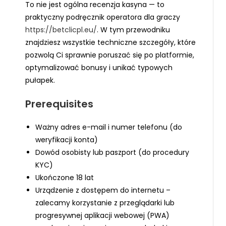
To nie jest ogólna recenzja kasyna — to
praktyczny podręcznik operatora dla graczy
https://betclicpl.eu/
. W tym przewodniku
znajdziesz wszystkie techniczne szczegóły, które
pozwolą Ci sprawnie poruszać się po platformie,
optymalizować bonusy i unikać typowych
pułapek.
Prerequisites
Ważny adres e-mail i numer telefonu (do
weryfikacji konta)
Dowód osobisty lub paszport (do procedury
KYC)
Ukończone 18 lat
Urządzenie z dostępem do internetu –
zalecamy korzystanie z przeglądarki lub
progresywnej aplikacji webowej (PWA)