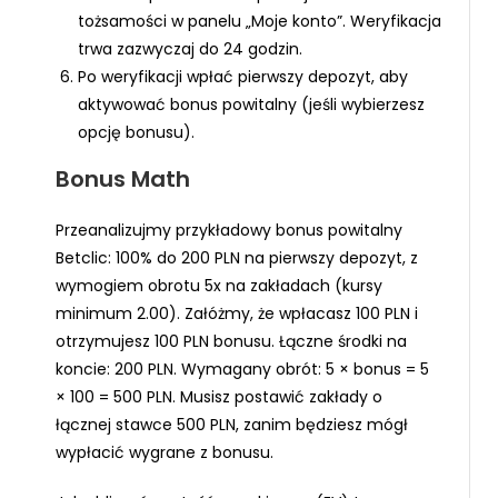
tożsamości w panelu „Moje konto”. Weryfikacja
trwa zazwyczaj do 24 godzin.
Po weryfikacji wpłać pierwszy depozyt, aby
aktywować bonus powitalny (jeśli wybierzesz
opcję bonusu).
Bonus Math
Przeanalizujmy przykładowy bonus powitalny
Betclic: 100% do 200 PLN na pierwszy depozyt, z
wymogiem obrotu 5x na zakładach (kursy
minimum 2.00). Załóżmy, że wpłacasz 100 PLN i
otrzymujesz 100 PLN bonusu. Łączne środki na
koncie: 200 PLN. Wymagany obrót: 5 × bonus = 5
× 100 = 500 PLN. Musisz postawić zakłady o
łącznej stawce 500 PLN, zanim będziesz mógł
wypłacić wygrane z bonusu.