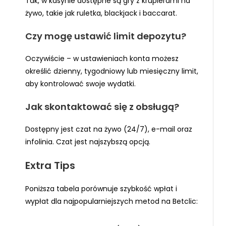
Tak, w kasynie dostępne są gry z krupierami na
żywo, takie jak ruletka, blackjack i baccarat.
Czy mogę ustawić limit depozytu?
Oczywiście – w ustawieniach konta możesz
określić dzienny, tygodniowy lub miesięczny limit,
aby kontrolować swoje wydatki.
Jak skontaktować się z obsługą?
Dostępny jest czat na żywo (24/7), e-mail oraz
infolinia. Czat jest najszybszą opcją.
Extra Tips
Poniższa tabela porównuje szybkość wpłat i
wypłat dla najpopularniejszych metod na Betclic: