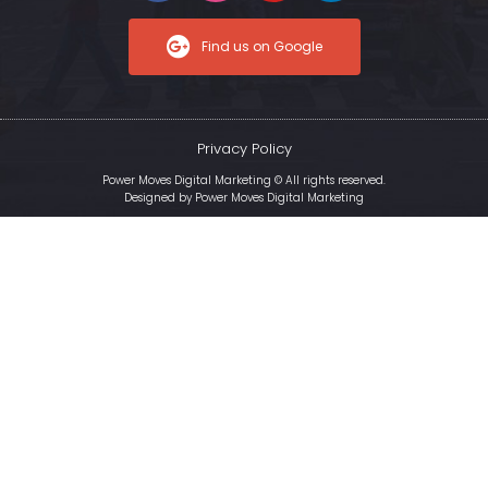
Find us on Google
Privacy Policy
Power Moves Digital Marketing © All rights reserved.
Designed by
Power Moves Digital Marketing