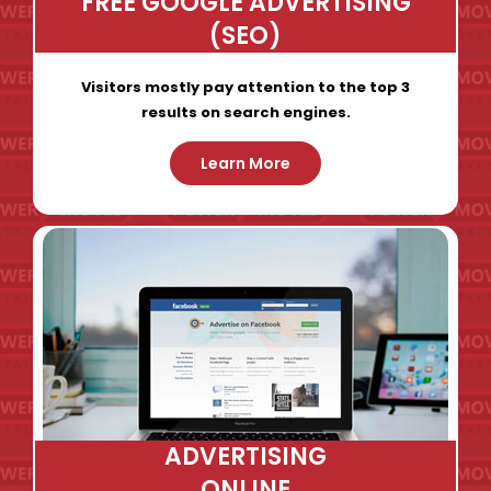
FREE GOOGLE ADVERTISING
(SEO)
Visitors mostly pay attention to the top 3
results on search engines.
Learn More
ADVERTISING
ONLINE