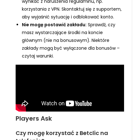
wynikać z naruszenia regulaminu, np.
korzystania z VPN. Skontaktuj się z supportem,
aby wyjaśnić sytuację i odblokować konto.
Nie mogę postawić zakładu:
Sprawdź, czy
masz wystarczające środki na koncie
głównym (nie na bonusowym). Niektóre
zakłady mogą być wyłączone dla bonusów –
czytaj warunki.
Players Ask
Czy mogę korzystać z Betclic na