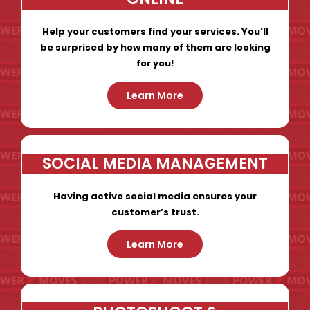
Help your customers find your services. You’ll
be surprised by how many of them are looking
for you!
Learn More
SOCIAL MEDIA MANAGEMENT
Having active social media ensures your
customer’s trust.
Learn More