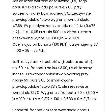
Jak obliczyć wartość oczekiwaną (EV) tego
bonusu? Dla zakładu po kursie 2.00, przy
założeniu marży bukmachera 5%, rzeczywiste
prawdopodobieństwo wygranej wynosi około
47,5%. EV pojedynczego zakładu na 1 PLN: (0,475
× 2) – 1 = –0,05 PLN. Dla 500 PLN obrotu, strata
oczekiwana wynosi 500 × 0,05 = 25 PLN.
Odejmując od bonusu (100 PLN), otrzymujemy EV
= 100 – 25 = 75 PLN.
Jeśli korzystasz z freebetów (freebets betclic),
np. 50 PLN freebetu na kurs 3.00, EV obliczamy
inaczej: Prawdopodobieństwo wygranej przy
marży 5%: kurs 3.00 to implikowane
prawdopodobieństwo 33,3%, ale rzeczywiste
wynosi ok. 31,7%. Wygrana z freebetu: 50 × (3.00 –
1) = 100 PLN. EV = 0,317 × 100 + 0,683 × 0 = 31,7 PLN.
Pamiętaj: freebety często wymagają obrotu