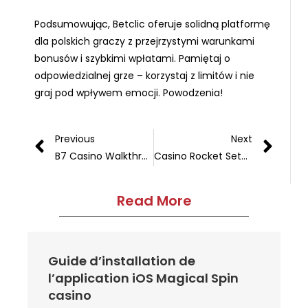
Podsumowując, Betclic oferuje solidną platformę
dla polskich graczy z przejrzystymi warunkami
bonusów i szybkimi wpłatami. Pamiętaj o
odpowiedzialnej grze – korzystaj z limitów i nie
graj pod wpływem emocji. Powodzenia!
Previous
Next
B7 Casino Walkthrough: Navigeren door Inloggen en Bonuswiskunde | Bijgewerkt
Casino Rocket Setup Guide: Account Creation, Bonuses & Key Features
Read More
Guide d’installation de
l’application iOS Magical Spin
casino