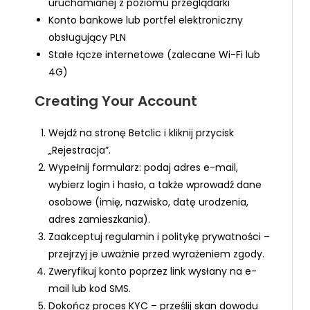
uruchamianej z poziomu przeglądarki
Konto bankowe lub portfel elektroniczny
obsługujący PLN
Stałe łącze internetowe (zalecane Wi-Fi lub
4G)
Creating Your Account
Wejdź na stronę Betclic i kliknij przycisk
„Rejestracja”.
Wypełnij formularz: podaj adres e-mail,
wybierz login i hasło, a także wprowadź dane
osobowe (imię, nazwisko, datę urodzenia,
adres zamieszkania).
Zaakceptuj regulamin i politykę prywatności –
przejrzyj je uważnie przed wyrażeniem zgody.
Zweryfikuj konto poprzez link wysłany na e-
mail lub kod SMS.
Dokończ proces KYC – prześlij skan dowodu