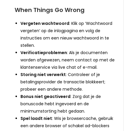
When Things Go Wrong
Vergeten wachtwoord
: Klik op ‘Wachtwoord
vergeten’ op de inlogpagina en volg de
instructies om een nieuw wachtwoord in te
stellen.
Verificatieproblemen
: Als je documenten
worden afgewezen, neem contact op met de
klantenservice via live chat of e-mail.
Storing niet verwerkt
: Controleer of je
betalingsprovider de transactie blokkeert;
probeer een andere methode.
Bonus niet geactiveerd
: Zorg dat je de
bonuscode hebt ingevoerd en de
minimumstorting hebt gedaan.
Spel laadt niet
: Wis je browsercache, gebruik
een andere browser of schakel ad-blockers