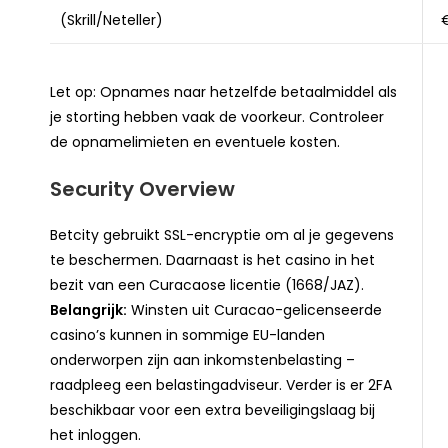
(Skrill/Neteller)
Let op: Opnames naar hetzelfde betaalmiddel als
je storting hebben vaak de voorkeur. Controleer
de opnamelimieten en eventuele kosten.
Security Overview
Betcity gebruikt SSL-encryptie om al je gegevens
te beschermen. Daarnaast is het casino in het
bezit van een Curacaose licentie (1668/JAZ).
Belangrijk:
Winsten uit Curacao-gelicenseerde
casino’s kunnen in sommige EU-landen
onderworpen zijn aan inkomstenbelasting –
raadpleeg een belastingadviseur. Verder is er 2FA
beschikbaar voor een extra beveiligingslaag bij
het inloggen.