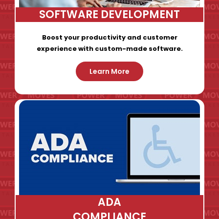
SOFTWARE DEVELOPMENT
Boost your productivity and customer
experience with custom-made software.
Learn More
ADA
COMPLIANCE