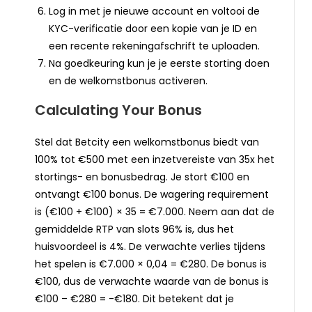
Log in met je nieuwe account en voltooi de
KYC-verificatie door een kopie van je ID en
een recente rekeningafschrift te uploaden.
Na goedkeuring kun je je eerste storting doen
en de welkomstbonus activeren.
Calculating Your Bonus
Stel dat Betcity een welkomstbonus biedt van
100% tot €500 met een inzetvereiste van 35x het
stortings- en bonusbedrag. Je stort €100 en
ontvangt €100 bonus. De wagering requirement
is (€100 + €100) × 35 = €7.000. Neem aan dat de
gemiddelde RTP van slots 96% is, dus het
huisvoordeel is 4%. De verwachte verlies tijdens
het spelen is €7.000 × 0,04 = €280. De bonus is
€100, dus de verwachte waarde van de bonus is
€100 – €280 = -€180. Dit betekent dat je