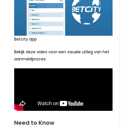
Betcity app
Bekijk deze video voor een visuele uitleg van het
aanmeldproces:
Need to Know