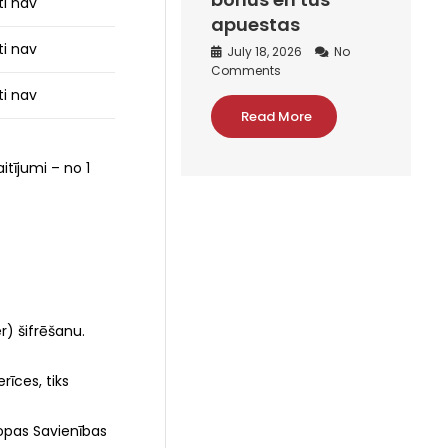
ti nav
apuestas
ti nav
July 18, 2026
No
Comments
ti nav
Read More
itījumi – no 1
r) šifrēšanu.
rīces, tiks
opas Savienības