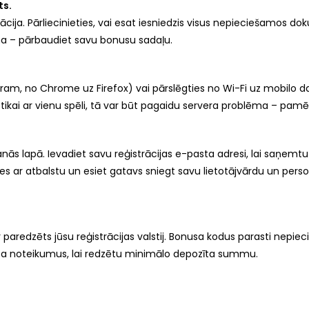
ts.
ikācija. Pārliecinieties, vai esat iesniedzis visus nepieciešamos d
na – pārbaudiet savu bonusu sadaļu.
m, no Chrome uz Firefox) vai pārslēgties no Wi-Fi uz mobilo dat
ikai ar vienu spēli, tā var būt pagaidu servera problēma – pamēģ
šanās lapā. Ievadiet savu reģistrācijas e-pasta adresi, lai saņemt
eties ar atbalstu un esiet gatavs sniegt savu lietotājvārdu un p
ir paredzēts jūsu reģistrācijas valstij. Bonusa kodus parasti nepie
nusa noteikumus, lai redzētu minimālo depozīta summu.