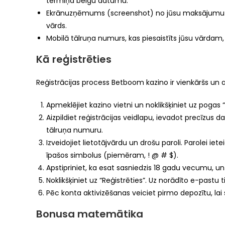
termiņa beigu datumu.
Ekrānuzņēmums (screenshot) no jūsu maksājumu sis
vārds.
Mobilā tālruņa numurs, kas piesaistīts jūsu vārdam, S
Kā reģistrēties
Reģistrācijas process Betboom kazino ir vienkāršs un 
Apmeklējiet kazino vietni un noklikšķiniet uz pogas “
Aizpildiet reģistrācijas veidlapu, ievadot precīzu
tālruņa numuru.
Izveidojiet lietotājvārdu un drošu paroli. Parolei i
īpašos simbolus (piemēram, ! @ # $).
Apstipriniet, ka esat sasniedzis 18 gadu vecumu, un
Noklikšķiniet uz “Reģistrēties”. Uz norādīto e-pastu t
Pēc konta aktivizēšanas veiciet pirmo depozītu, la
Bonusa matemātika