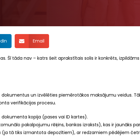
edIn
Email
s. Šī tāda nav – katrs šeit aprakstītais solis ir konkrēts, izpildāms
os dokumentus un izvēlēties piemērotākos maksājumu veidus. Tālā
nta verifikācijas procesu.
a dokumenta kopija (pases vai ID kartes).
komunālo pakalpojumu rēķins, bankas izraksts), kas ir jaunāks p
ija (ja tā tiks izmantota depozītiem), ar redzamiem pēdējiem če