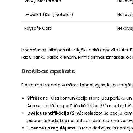
VISA / Mastercard
Nekavēj
e-wallet (Skrill, Neteller)
Nekavēj
Paysafe Card
Nekavēj
Izņemšanas laiks parasti ir ilgāks nekā depozīta laiks.
līdz 5 banku darba dienām. Pirms pirmās izmaksas oblig
Drošības apskats
Platforma izmanto vairākas tehnoloģijas, lai aizsargātu
Šifrēšana:
Visa komunikācija starp jūsu pārlūku un 
Adreses joslā tas parādās kā “https://” un atbilstoša
Dvējautentifikācija (2FA):
Ieslēdzot šo opciju konta
pieprasīts kods, kas nosūtīts uz jūsu telefonu vai e
Licence un regulējums:
Kazino darbojas, izmantojo