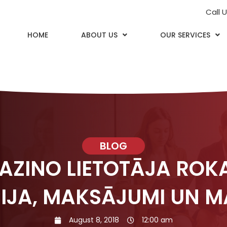
Call 
HOME
ABOUT US
OUR SERVICES
BLOG
AZINO LIETOTĀJA ROK
IJA, MAKSĀJUMI UN 
August 8, 2018
12:00 am