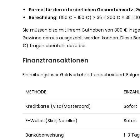
Formel für den erforderlichen Gesamtumsatz:
Ge
Berechnung:
(150 € + 150 €) × 35 = 300 € × 35 = 10
Sie müssen also mit Ihrem Guthaben von 300 € insge
Gewinne daraus ausgezahlt werden können. Diese Bedin
€) tragen ebenfalls dazu bei.
Finanztransaktionen
Ein reibungsloser Geldverkehr ist entscheidend. Fol
METHODE
EINZAH
Kreditkarte (Visa/Mastercard)
Sofort
E-Wallet (Skrill, Neteller)
Sofort
Banküberweisung
1-3 Ta