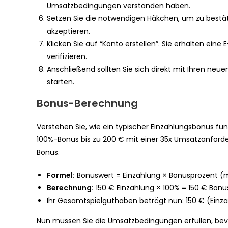
Umsatzbedingungen verstanden haben.
Setzen Sie die notwendigen Häkchen, um zu bestätig
akzeptieren.
Klicken Sie auf “Konto erstellen”. Sie erhalten eine
verifizieren.
Anschließend sollten Sie sich direkt mit Ihren 
starten.
Bonus-Berechnung
Verstehen Sie, wie ein typischer Einzahlungsbonus funk
100%-Bonus bis zu 200 € mit einer 35x Umsatzanford
Bonus.
Formel:
Bonuswert = Einzahlung × Bonusprozent (
Berechnung:
150 € Einzahlung × 100% = 150 € Bonus
Ihr Gesamtspielguthaben beträgt nun: 150 € (Einza
Nun müssen Sie die Umsatzbedingungen erfüllen, bev