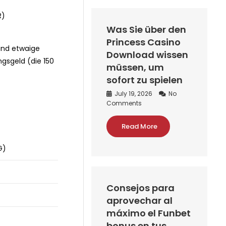
R)
Was Sie über den
Princess Casino
und etwaige
Download wissen
gsgeld (die 150
müssen, um
sofort zu spielen
July 19, 2026
No
Comments
Read More
G)
Consejos para
aprovechar al
máximo el Funbet
bonus en tus