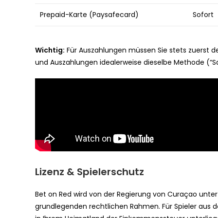
Prepaid-Karte (Paysafecard)
Sofort
Wichtig:
Für Auszahlungen müssen Sie stets zuerst de
und Auszahlungen idealerweise dieselbe Methode (“S
Lizenz & Spielerschutz
Bet on Red wird von der Regierung von Curaçao unter 
grundlegenden rechtlichen Rahmen. Für Spieler aus