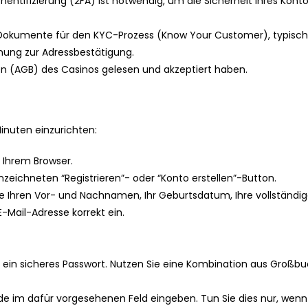
ntifizierung (2FA) ist notwendig, um die Sicherheit Ihres Konto
n Dokumente für den KYC-Prozess (Know Your Customer), typisc
nung zur Adressbestätigung.
 (AGB) des Casinos gelesen und akzeptiert haben.
Minuten einzurichten:
n Ihrem Browser.
nzeichneten “Registrieren”- oder “Konto erstellen”-Button.
Sie Ihren Vor- und Nachnamen, Ihr Geburtsdatum, Ihre vollständi
-Mail-Adresse korrekt ein.
ein sicheres Passwort. Nutzen Sie eine Kombination aus Großb
im dafür vorgesehenen Feld eingeben. Tun Sie dies nur, wenn 