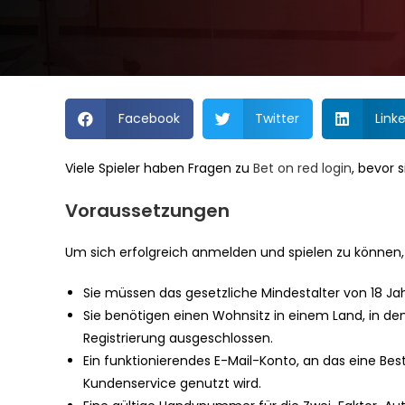
Facebook
Twitter
Link
Viele Spieler haben Fragen zu
Bet on red login
, bevor 
Voraussetzungen
Um sich erfolgreich anmelden und spielen zu können,
Sie müssen das gesetzliche Mindestalter von 18 Ja
Sie benötigen einen Wohnsitz in einem Land, in de
Registrierung ausgeschlossen.
Ein funktionierendes E-Mail-Konto, an das eine B
Kundenservice genutzt wird.