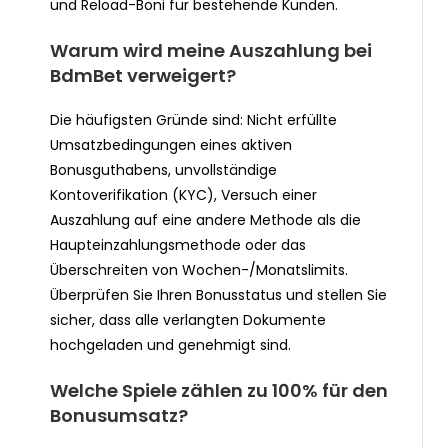
und Reload-Boni für bestehende Kunden.
Warum wird meine Auszahlung bei
BdmBet verweigert?
Die häufigsten Gründe sind: Nicht erfüllte
Umsatzbedingungen eines aktiven
Bonusguthabens, unvollständige
Kontoverifikation (KYC), Versuch einer
Auszahlung auf eine andere Methode als die
Haupteinzahlungsmethode oder das
Überschreiten von Wochen-/Monatslimits.
Überprüfen Sie Ihren Bonusstatus und stellen Sie
sicher, dass alle verlangten Dokumente
hochgeladen und genehmigt sind.
Welche Spiele zählen zu 100% für den
Bonusumsatz?