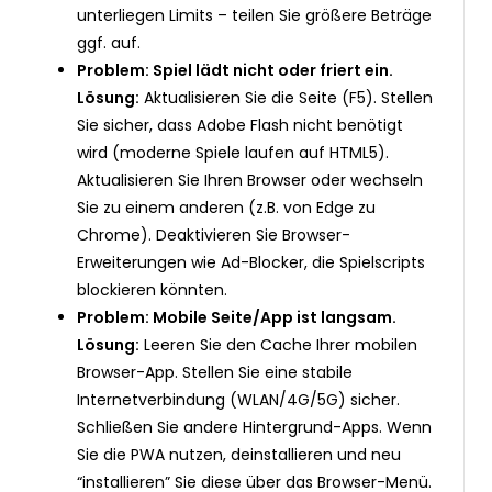
unterliegen Limits – teilen Sie größere Beträge
ggf. auf.
Problem: Spiel lädt nicht oder friert ein.
Lösung:
Aktualisieren Sie die Seite (F5). Stellen
Sie sicher, dass Adobe Flash nicht benötigt
wird (moderne Spiele laufen auf HTML5).
Aktualisieren Sie Ihren Browser oder wechseln
Sie zu einem anderen (z.B. von Edge zu
Chrome). Deaktivieren Sie Browser-
Erweiterungen wie Ad-Blocker, die Spielscripts
blockieren könnten.
Problem: Mobile Seite/App ist langsam.
Lösung:
Leeren Sie den Cache Ihrer mobilen
Browser-App. Stellen Sie eine stabile
Internetverbindung (WLAN/4G/5G) sicher.
Schließen Sie andere Hintergrund-Apps. Wenn
Sie die PWA nutzen, deinstallieren und neu
“installieren” Sie diese über das Browser-Menü.