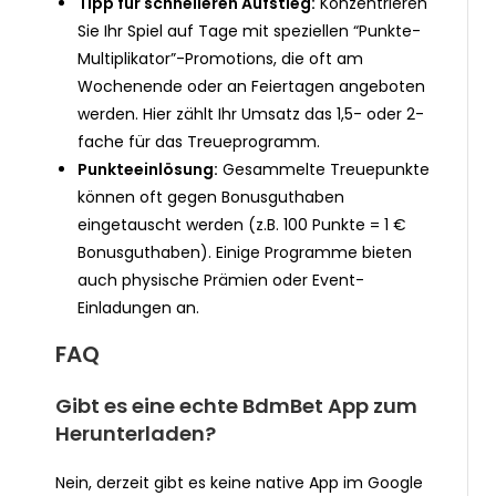
Tipp für schnelleren Aufstieg:
Konzentrieren
Sie Ihr Spiel auf Tage mit speziellen “Punkte-
Multiplikator”-Promotions, die oft am
Wochenende oder an Feiertagen angeboten
werden. Hier zählt Ihr Umsatz das 1,5- oder 2-
fache für das Treueprogramm.
Punkteeinlösung:
Gesammelte Treuepunkte
können oft gegen Bonusguthaben
eingetauscht werden (z.B. 100 Punkte = 1 €
Bonusguthaben). Einige Programme bieten
auch physische Prämien oder Event-
Einladungen an.
FAQ
Gibt es eine echte BdmBet App zum
Herunterladen?
Nein, derzeit gibt es keine native App im Google