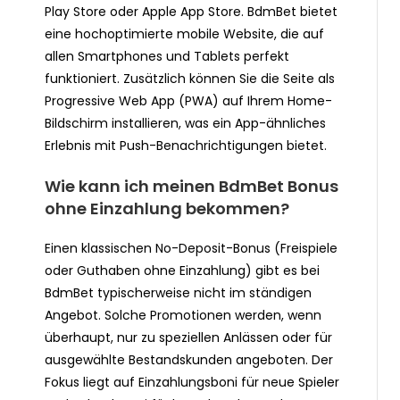
Play Store oder Apple App Store. BdmBet bietet
eine hochoptimierte mobile Website, die auf
allen Smartphones und Tablets perfekt
funktioniert. Zusätzlich können Sie die Seite als
Progressive Web App (PWA) auf Ihrem Home-
Bildschirm installieren, was ein App-ähnliches
Erlebnis mit Push-Benachrichtigungen bietet.
Wie kann ich meinen BdmBet Bonus
ohne Einzahlung bekommen?
Einen klassischen No-Deposit-Bonus (Freispiele
oder Guthaben ohne Einzahlung) gibt es bei
BdmBet typischerweise nicht im ständigen
Angebot. Solche Promotionen werden, wenn
überhaupt, nur zu speziellen Anlässen oder für
ausgewählte Bestandskunden angeboten. Der
Fokus liegt auf Einzahlungsboni für neue Spieler