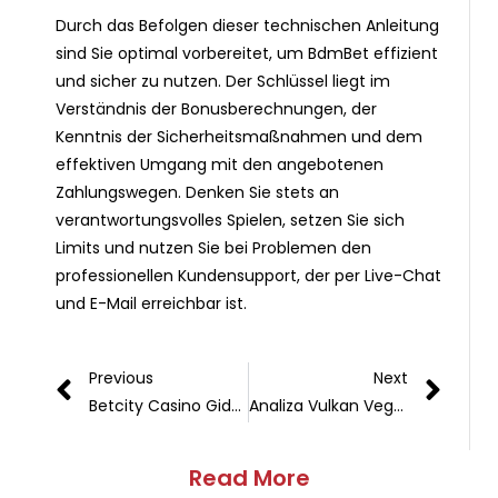
Durch das Befolgen dieser technischen Anleitung
sind Sie optimal vorbereitet, um BdmBet effizient
und sicher zu nutzen. Der Schlüssel liegt im
Verständnis der Bonusberechnungen, der
Kenntnis der Sicherheitsmaßnahmen und dem
effektiven Umgang mit den angebotenen
Zahlungswegen. Denken Sie stets an
verantwortungsvolles Spielen, setzen Sie sich
Limits und nutzen Sie bei Problemen den
professionellen Kundensupport, der per Live-Chat
und E-Mail erreichbar ist.
Previous
Next
Betcity Casino Gids: Veilig Spelen, Storten & Opnemen
Analiza Vulkan Vegas PL: Bezpieczeństwo, bonusy i aplikacja mobilna
Read More