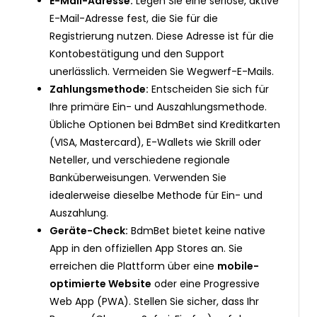
E-Mail-Adresse:
Legen Sie eine seriöse, aktive
E-Mail-Adresse fest, die Sie für die
Registrierung nutzen. Diese Adresse ist für die
Kontobestätigung und den Support
unerlässlich. Vermeiden Sie Wegwerf-E-Mails.
Zahlungsmethode:
Entscheiden Sie sich für
Ihre primäre Ein- und Auszahlungsmethode.
Übliche Optionen bei BdmBet sind Kreditkarten
(VISA, Mastercard), E-Wallets wie Skrill oder
Neteller, und verschiedene regionale
Banküberweisungen. Verwenden Sie
idealerweise dieselbe Methode für Ein- und
Auszahlung.
Geräte-Check:
BdmBet bietet keine native
App in den offiziellen App Stores an. Sie
erreichen die Plattform über eine
mobile-
optimierte Website
oder eine Progressive
Web App (PWA). Stellen Sie sicher, dass Ihr