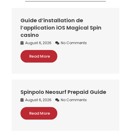
Guide d’installation de
l’application iOS Magical Spin
casino
August 6, 2026
No Comments
Read More
Spinpolo Neosurf Prepaid Guide
August 6, 2026
No Comments
Read More