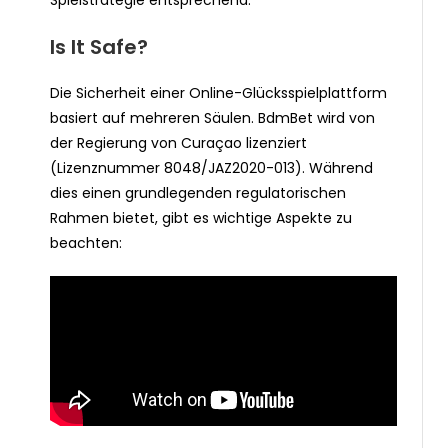
Spielstrategie entsprechend.
Is It Safe?
Die Sicherheit einer Online-Glücksspielplattform
basiert auf mehreren Säulen. BdmBet wird von
der Regierung von Curaçao lizenziert
(Lizenznummer 8048/JAZ2020-013). Während
dies einen grundlegenden regulatorischen
Rahmen bietet, gibt es wichtige Aspekte zu
beachten: