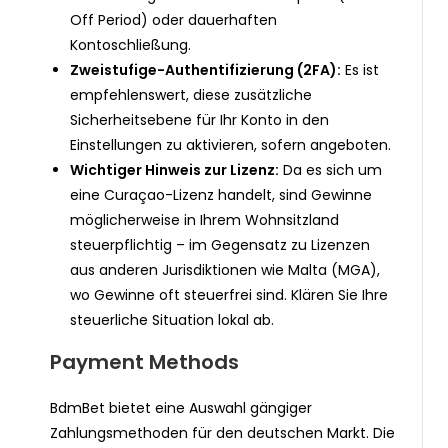
Off Period) oder dauerhaften
Kontoschließung.
Zweistufige-Authentifizierung (2FA):
Es ist
empfehlenswert, diese zusätzliche
Sicherheitsebene für Ihr Konto in den
Einstellungen zu aktivieren, sofern angeboten.
Wichtiger Hinweis zur Lizenz:
Da es sich um
eine Curaçao-Lizenz handelt, sind Gewinne
möglicherweise in Ihrem Wohnsitzland
steuerpflichtig – im Gegensatz zu Lizenzen
aus anderen Jurisdiktionen wie Malta (MGA),
wo Gewinne oft steuerfrei sind. Klären Sie Ihre
steuerliche Situation lokal ab.
Payment Methods
BdmBet bietet eine Auswahl gängiger
Zahlungsmethoden für den deutschen Markt. Die