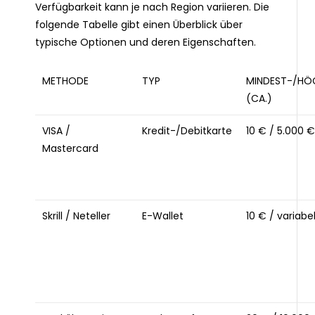
Verfügbarkeit kann je nach Region variieren. Die
folgende Tabelle gibt einen Überblick über
typische Optionen und deren Eigenschaften.
METHODE
TYP
MINDEST-/HÖ
(CA.)
VISA /
Kredit-/Debitkarte
10 € / 5.000 €
Mastercard
Skrill / Neteller
E-Wallet
10 € / variabe