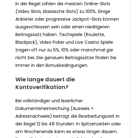
In der Regel zählen die meisten Online-Slots
(Video Slots, klassische Slots) zu 100%. Einige
Anbieter oder progressive Jackpot-Slots können
ausgeschlossen sein oder einen niedrigeren
Beitragssatz haben. Tischspiele (Roulette,
Blackjack), Video Poker und Live Casino Spiele
tragen oft nur zu 5%, 10% oder manchmal gar
nicht bei. Die genauen Beitragssätze finden Sie
immer in den Bonusbedingungen.
Wie lange dauert die
Kontoverifikation?
Bei vollständiger und leserlicher
Dokumenteneinreichung (Ausweis +
Adressnachweis) beträgt die Bearbeitungszeit in
der Regel 12 bis 48 Stunden. In Spitzenzeiten oder
am Wochenende kann es etwas länger dauern.