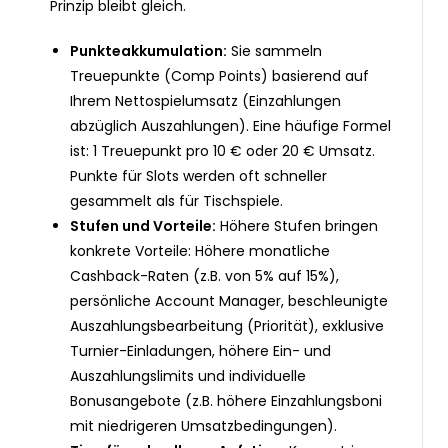
Prinzip bleibt gleich.
Punkteakkumulation:
Sie sammeln
Treuepunkte (Comp Points) basierend auf
Ihrem Nettospielumsatz (Einzahlungen
abzüglich Auszahlungen). Eine häufige Formel
ist: 1 Treuepunkt pro 10 € oder 20 € Umsatz.
Punkte für Slots werden oft schneller
gesammelt als für Tischspiele.
Stufen und Vorteile:
Höhere Stufen bringen
konkrete Vorteile: Höhere monatliche
Cashback-Raten (z.B. von 5% auf 15%),
persönliche Account Manager, beschleunigte
Auszahlungsbearbeitung (Priorität), exklusive
Turnier-Einladungen, höhere Ein- und
Auszahlungslimits und individuelle
Bonusangebote (z.B. höhere Einzahlungsboni
mit niedrigeren Umsatzbedingungen).