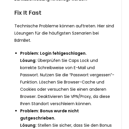
Fix It Fast
Technische Probleme können auftreten. Hier sind
Lösungen für die häufigsten Szenarien bei
BdmBet.
Problem: Login fehlgeschlagen.
Lösung:
Überprüfen Sie Caps Lock und
korrekte Schreibweise von E-Mail und
Passwort. Nutzen Sie die “Passwort vergessen”-
Funktion. Löschen Sie Browser-Cache und
Cookies oder versuchen Sie einen anderen
Browser. Deaktivieren Sie VPN/Proxy, da diese
Ihren Standort verschleiern können.
Problem: Bonus wurde nicht
gutgeschrieben.
Lösung:
Stellen Sie sicher, dass Sie den Bonus