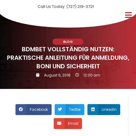
Call Us Today: (727) 219-3721
BLOG
BDMBET VOLLSTÄNDIG NUTZEN:
PRAKTISCHE ANLEITUNG FÜR ANMELDUNG,
BONI UND SICHERHEIT
August 6, 2018
12:00 am
Facebook
Twitter
LinkedIn
Email