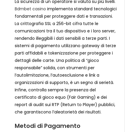
La sicurezza di un operatore si valuta su più livelli.
Bdmbet casino
implementa standard tecnologici
fondamentali per proteggere dati e transazioni.
La crittografia SSL a 256-bit cifra tutte le
comunicazioni tra il tuo dispositivo e i loro server,
rendendo illeggibili i dati sensibili a terze parti. I
sistemi di pagamento utilizzano gateway di terze
parti affidabili e tokenizzazione per proteggere i
dettagli delle carte. Una politica di “gioco
responsabile” solida, con strumenti per
l’autolimitazione, l’autoesclusione e link a
organizzazioni di supporto, è un segno di serietà.
Infine, controlla sempre la presenza del
certificato di gioco equo (Fair Gaming) e dei
report di audit sui RTP (Return to Player) pubblici,
che garantiscono l’aleatorietà dei risultati.
Metodi di Pagamento