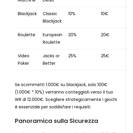
Blackjack
Classic
10%
10€
Blackjack
Roulette
European
20%
20€
Roulette
Video
Jacks or
25%
25€
Poker
Better
Se scommetti 1.000€ su blackjack, solo 100€
(1.000€ * 10%) verranno conteggiati verso il tuo
WR di 12.000€. Scegliere strategicamente i giochi
è essenziale per soddisfare i requisiti.
Panoramica sulla Sicurezza