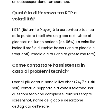
un’autosospensione temporanea.
Qual è la differenza tra RTP e
volatilità?
L’RTP (Return to Player) è la percentuale teorica
delle puntate totali che un gioco restituisce ai
giocatori nel lungo periodo (es. 96%). La volatilità
indica il profilo di rischio: bassa (vincite piccole e
frequenti), media o alta (vincite grosse ma rare).
Come contattare l’assistenza in
caso di problemi tecnici?
I canali più comuni sono la live chat (24/7 sui siti
seri), l’email di supporto e a volte il telefono. Per
questioni tecniche complesse, fornisci sempre
screenshot, nome del gioco e descrizione
dettagliata dell’errore.