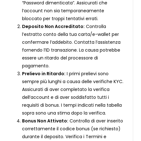
“Password dimenticata”. Assicurati che
l’account non sia temporaneamente
bloccato per troppi tentativi errati.
Deposito Non Accreditato:
Controlla
l’estratto conto della tua carta/e-wallet per
confermare l’addebito. Contatta l’assistenza
fornendo l’ID transazione. La causa potrebbe
essere un ritardo del processore di
pagamento.
Prelievo in Ritardo:
I primi prelievi sono
sempre più lunghi a causa delle verifiche KYC.
Assicurati di aver completato la verifica
dell’account e di aver soddisfatto tutti i
requisiti di bonus. I tempi indicati nella tabella
sopra sono una stima dopo la verifica.
Bonus Non Attivato:
Controlla di aver inserito
correttamente il codice bonus (se richiesto)
durante il deposito. Verifica i Termini e