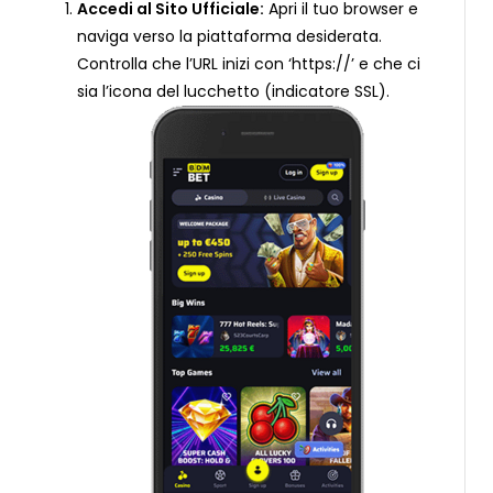
Accedi al Sito Ufficiale:
Apri il tuo browser e
naviga verso la piattaforma desiderata.
Controlla che l’URL inizi con ‘https://’ e che ci
sia l’icona del lucchetto (indicatore SSL).