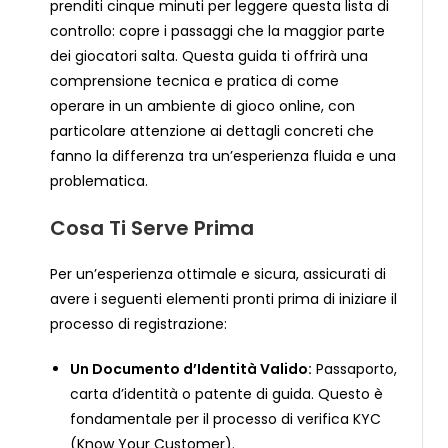
prenditi cinque minuti per leggere questa lista di
controllo: copre i passaggi che la maggior parte
dei giocatori salta. Questa guida ti offrirà una
comprensione tecnica e pratica di come
operare in un ambiente di gioco online, con
particolare attenzione ai dettagli concreti che
fanno la differenza tra un’esperienza fluida e una
problematica.
Cosa Ti Serve Prima
Per un’esperienza ottimale e sicura, assicurati di
avere i seguenti elementi pronti prima di iniziare il
processo di registrazione:
Un Documento d’Identità Valido:
Passaporto,
carta d’identità o patente di guida. Questo è
fondamentale per il processo di verifica KYC
(Know Your Customer).