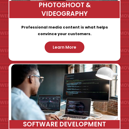
PHOTOSHOOT &
VIDEOGRAPHY
Professional media content is what helps
convince your customers.
Learn More
SOFTWARE DEVELOPMENT