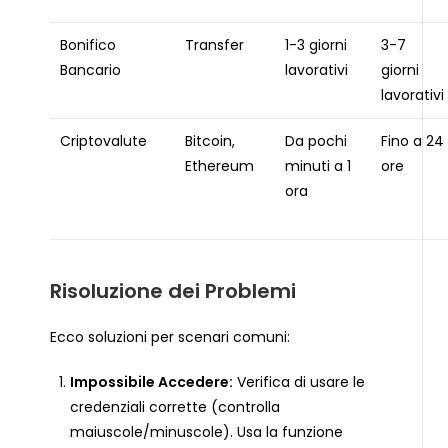
Bonifico
Transfer
1-3 giorni
3-7
Bancario
lavorativi
giorni
lavorativi
Criptovalute
Bitcoin,
Da pochi
Fino a 24
Ethereum
minuti a 1
ore
ora
Risoluzione dei Problemi
Ecco soluzioni per scenari comuni:
Impossibile Accedere:
Verifica di usare le
credenziali corrette (controlla
maiuscole/minuscole). Usa la funzione