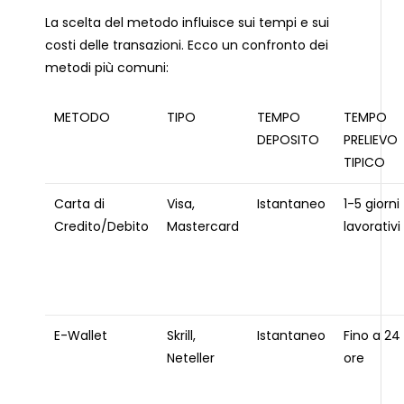
La scelta del metodo influisce sui tempi e sui
costi delle transazioni. Ecco un confronto dei
metodi più comuni:
METODO
TIPO
TEMPO
TEMPO
DEPOSITO
PRELIEVO
TIPICO
Carta di
Visa,
Istantaneo
1-5 giorni
Credito/Debito
Mastercard
lavorativi
E-Wallet
Skrill,
Istantaneo
Fino a 24
Neteller
ore