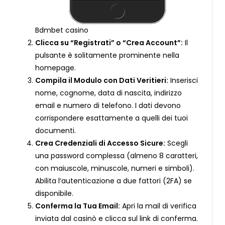
Bdmbet casino
Clicca su “Registrati” o “Crea Account”:
Il
pulsante è solitamente prominente nella
homepage.
Compila il Modulo con Dati Veritieri:
Inserisci
nome, cognome, data di nascita, indirizzo
email e numero di telefono. I dati devono
corrispondere esattamente a quelli dei tuoi
documenti.
Crea Credenziali di Accesso Sicure:
Scegli
una password complessa (almeno 8 caratteri,
con maiuscole, minuscole, numeri e simboli).
Abilita l’autenticazione a due fattori (2FA) se
disponibile.
Conferma la Tua Email:
Apri la mail di verifica
inviata dal casinò e clicca sul link di conferma.