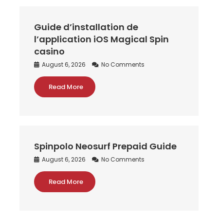
Guide d’installation de
l’application iOS Magical Spin
casino
August 6, 2026
No Comments
Read More
Spinpolo Neosurf Prepaid Guide
August 6, 2026
No Comments
Read More