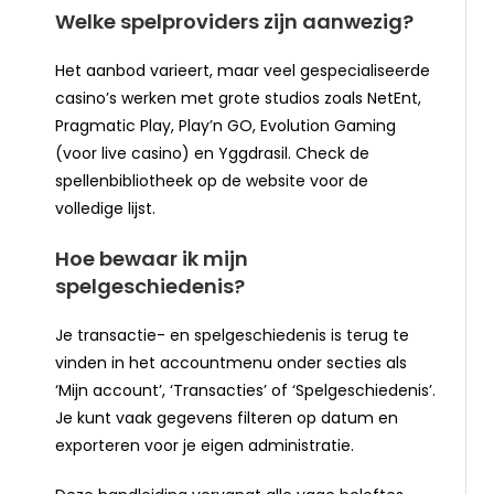
Welke spelproviders zijn aanwezig?
Het aanbod varieert, maar veel gespecialiseerde
casino’s werken met grote studios zoals NetEnt,
Pragmatic Play, Play’n GO, Evolution Gaming
(voor live casino) en Yggdrasil. Check de
spellenbibliotheek op de website voor de
volledige lijst.
Hoe bewaar ik mijn
spelgeschiedenis?
Je transactie- en spelgeschiedenis is terug te
vinden in het accountmenu onder secties als
‘Mijn account’, ‘Transacties’ of ‘Spelgeschiedenis’.
Je kunt vaak gegevens filteren op datum en
exporteren voor je eigen administratie.