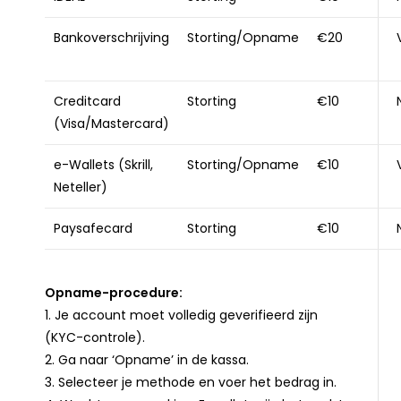
Bankoverschrijving
Storting/Opname
€20
Creditcard
Storting
€10
(Visa/Mastercard)
e-Wallets (Skrill,
Storting/Opname
€10
Neteller)
Paysafecard
Storting
€10
Opname-procedure:
1. Je account moet volledig geverifieerd zijn
(KYC-controle).
2. Ga naar ‘Opname’ in de kassa.
3. Selecteer je methode en voer het bedrag in.