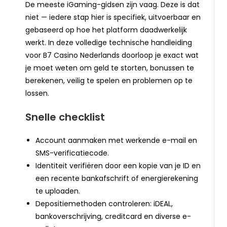
De meeste iGaming-gidsen zijn vaag. Deze is dat
niet — iedere stap hier is specifiek, uitvoerbaar en
gebaseerd op hoe het platform daadwerkelijk
werkt. In deze volledige technische handleiding
voor B7 Casino Nederlands doorloop je exact wat
je moet weten om geld te storten, bonussen te
berekenen, veilig te spelen en problemen op te
lossen.
Snelle checklist
Account aanmaken met werkende e-mail en
SMS-verificatiecode.
Identiteit verifiëren door een kopie van je ID en
een recente bankafschrift of energierekening
te uploaden.
Depositiemethoden controleren: iDEAL,
bankoverschrijving, creditcard en diverse e-