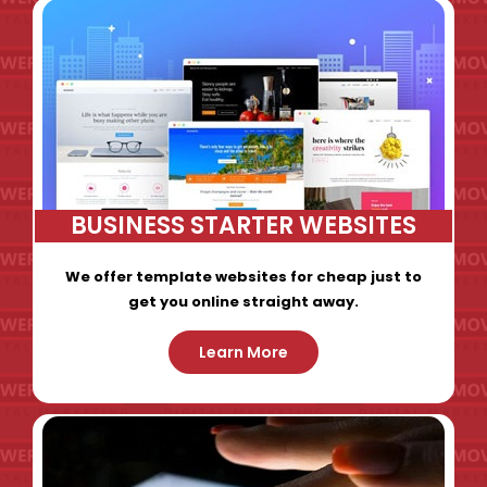
BUSINESS STARTER WEBSITES
We offer template websites for cheap just to
get you online straight away.
Learn More