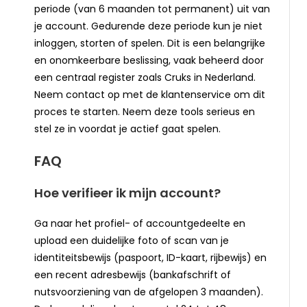
periode (van 6 maanden tot permanent) uit van
je account. Gedurende deze periode kun je niet
inloggen, storten of spelen. Dit is een belangrijke
en onomkeerbare beslissing, vaak beheerd door
een centraal register zoals Cruks in Nederland.
Neem contact op met de klantenservice om dit
proces te starten. Neem deze tools serieus en
stel ze in voordat je actief gaat spelen.
FAQ
Hoe verifieer ik mijn account?
Ga naar het profiel- of accountgedeelte en
upload een duidelijke foto of scan van je
identiteitsbewijs (paspoort, ID-kaart, rijbewijs) en
een recent adresbewijs (bankafschrift of
nutsvoorziening van de afgelopen 3 maanden).