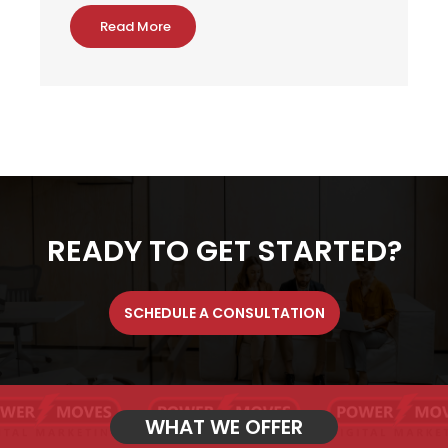
Read More
READY TO GET STARTED?
SCHEDULE A CONSULTATION
WHAT WE OFFER