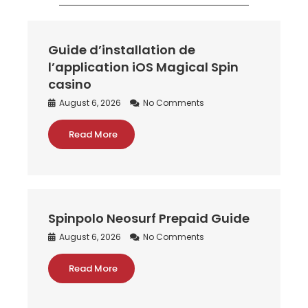
Guide d’installation de
l’application iOS Magical Spin
casino
August 6, 2026
No Comments
Read More
Spinpolo Neosurf Prepaid Guide
August 6, 2026
No Comments
Read More