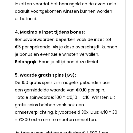
inzetten voordat het bonusgeld en de eventuele
daaruit voortgekomen winsten kunnen worden
uitbetaald.
4. Maximale inzet tijdens bonus:
Bonusvoorwaarden beperken vaak de inzet tot
€5 per spelronde. Als je deze overschrijdt, kunnen
je bonus en eventuele winsten vervallen.
Belangrijk:
Houd je altijd aan deze limiet.
5. Waarde gratis spins (GS):
De 100 gratis spins zijn mogelijk gebonden aan
een gemiddelde waarde van €0,10 per spin.
Totale spinwaarde: 100 * €0,10 = €10. Winsten uit
gratis spins hebben vaak ook een
omsetverplichting, bijvoorbeeld 30x. Dus: €10 * 30
= €300 extra om te moeten omsetten.
Je totale verplichting wordt dan €4.500 (van