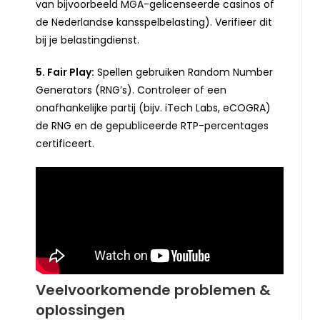
van bijvoorbeeld MGA-gelicenseerde casinos of
de Nederlandse kansspelbelasting). Verifieer dit
bij je belastingdienst.
5. Fair Play:
Spellen gebruiken Random Number
Generators (RNG’s). Controleer of een
onafhankelijke partij (bijv. iTech Labs, eCOGRA)
de RNG en de gepubliceerde RTP-percentages
certificeert.
Veelvoorkomende problemen &
oplossingen