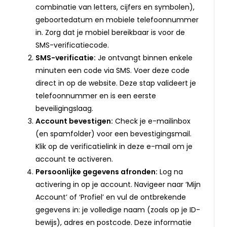
combinatie van letters, cijfers en symbolen),
geboortedatum en mobiele telefoonnummer
in. Zorg dat je mobiel bereikbaar is voor de
SMS-verificatiecode.
SMS-verificatie:
Je ontvangt binnen enkele
minuten een code via SMS. Voer deze code
direct in op de website. Deze stap valideert je
telefoonnummer en is een eerste
beveiligingslaag.
Account bevestigen:
Check je e-mailinbox
(en spamfolder) voor een bevestigingsmail.
Klik op de verificatielink in deze e-mail om je
account te activeren.
Persoonlijke gegevens afronden:
Log na
activering in op je account. Navigeer naar ‘Mijn
Account’ of ‘Profiel’ en vul de ontbrekende
gegevens in: je volledige naam (zoals op je ID-
bewijs), adres en postcode. Deze informatie