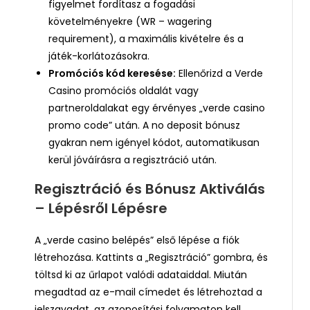
figyelmet fordítasz a fogadási
követelményekre (WR – wagering
requirement), a maximális kivételre és a
játék-korlátozásokra.
Promóciós kód keresése:
Ellenőrizd a Verde
Casino promóciós oldalát vagy
partneroldalakat egy érvényes „verde casino
promo code” után. A no deposit bónusz
gyakran nem igényel kódot, automatikusan
kerül jóváírásra a regisztráció után.
Regisztráció és Bónusz Aktiválás
– Lépésről Lépésre
A „verde casino belépés” első lépése a fiók
létrehozása. Kattints a „Regisztráció” gombra, és
töltsd ki az űrlapot valódi adataiddal. Miután
megadtad az e-mail címedet és létrehoztad a
jelszavadat, az azonosítási folyamaton kell