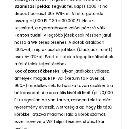
Számítási példa:
Tegyük fel, kapsz 1,000 Ft no
deposit bónuszt 30x WR-rel. A felforgatandó
összeg = 1,000 Ft * 30 = 30,000 Ft. Ha ezt
teljesíted, a nyereményed valódi pénzzé válik.
Fontos tudni:
A legtöbb játék csak részben járul
hozzá a WR teljesítéséhez. A slotok általában
100%-ot, míg az asztali játékok (blackjack, rulett)
csak 5-10%-ot. Ezért a slotok a legoptimálisabbak
a feltételek teljesítéséhez.
Kockázatcsökkentés:
Olyan játékokat válassz,
amelyek magas RTP-val (Return to Player, pl.
96%+) rendelkeznek. Ez hosszú távon csökkenti a
hátrányodat. A maximális kivételi limit (pl. 20,000
Ft) szigorúan be van tartva, minden felette elért
nyeremény elveszik. A stratégia az, hogy kis tétű
körökkel játszva maximalizáld a körök számát,
ezzel növelve a WR teljesítésének statisztikai
esélyét.