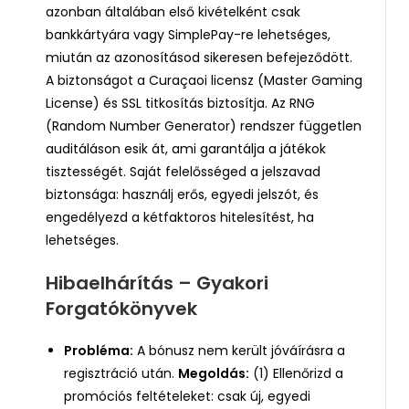
azonban általában első kivételként csak
bankkártyára vagy SimplePay-re lehetséges,
miután az azonosításod sikeresen befejeződött.
A biztonságot a Curaçaoi licensz (Master Gaming
License) és SSL titkosítás biztosítja. Az RNG
(Random Number Generator) rendszer független
auditáláson esik át, ami garantálja a játékok
tisztességét. Saját felelősséged a jelszavad
biztonsága: használj erős, egyedi jelszót, és
engedélyezd a kétfaktoros hitelesítést, ha
lehetséges.
Hibaelhárítás – Gyakori
Forgatókönyvek
Probléma:
A bónusz nem került jóváírásra a
regisztráció után.
Megoldás:
(1) Ellenőrizd a
promóciós feltételeket: csak új, egyedi