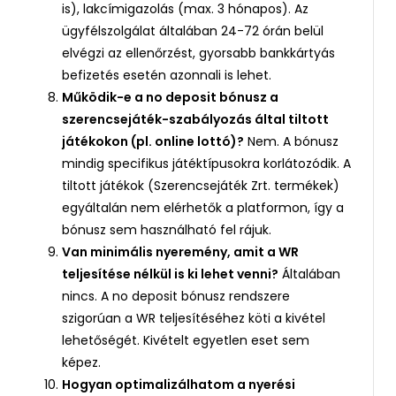
is), lakcímigazolás (max. 3 hónapos). Az
ügyfélszolgálat általában 24-72 órán belül
elvégzi az ellenőrzést, gyorsabb bankkártyás
befizetés esetén azonnali is lehet.
Működik-e a no deposit bónusz a
szerencsejáték-szabályozás által tiltott
játékokon (pl. online lottó)?
Nem. A bónusz
mindig specifikus játéktípusokra korlátozódik. A
tiltott játékok (Szerencsejáték Zrt. termékek)
egyáltalán nem elérhetők a platformon, így a
bónusz sem használható fel rájuk.
Van minimális nyeremény, amit a WR
teljesítése nélkül is ki lehet venni?
Általában
nincs. A no deposit bónusz rendszere
szigorúan a WR teljesítéséhez köti a kivétel
lehetőségét. Kivételt egyetlen eset sem
képez.
Hogyan optimalizálhatom a nyerési