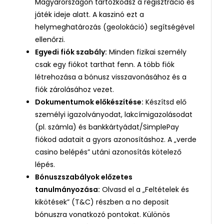
Magyarországon tartózkodsz a regisztráció és
játék ideje alatt. A kaszinó ezt a
helymeghatározás (geolokáció) segítségével
ellenőrzi.
Egyedi fiók szabály:
Minden fizikai személy
csak egy fiókot tarthat fenn. A több fiók
létrehozása a bónusz visszavonásához és a
fiók zárolásához vezet.
Dokumentumok előkészítése:
Készítsd elő
személyi igazolványodat, lakcímigazolásodat
(pl. számla) és bankkártyádat/SimplePay
fiókod adatait a gyors azonosításhoz. A „verde
casino belépés” utáni azonosítás kötelező
lépés.
Bónuszszabályok előzetes
tanulmányozása:
Olvasd el a „Feltételek és
kikötések” (T&C) részben a no deposit
bónuszra vonatkozó pontokat. Különös