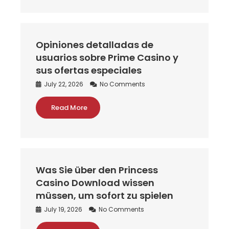
Opiniones detalladas de
usuarios sobre Prime Casino y
sus ofertas especiales
July 22, 2026
No Comments
Read More
Was Sie über den Princess
Casino Download wissen
müssen, um sofort zu spielen
July 19, 2026
No Comments