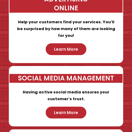
ONLINE
Help your customers find your services. You’ll
be surprised by how many of them are looking
for you!
Learn More
SOCIAL MEDIA MANAGEMENT
Having active social media ensures your
customer’s trust.
Learn More