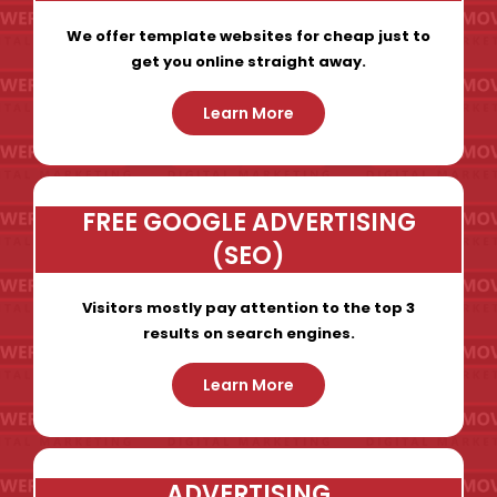
We offer template websites for cheap just to
get you online straight away.
Learn More
FREE GOOGLE ADVERTISING
(SEO)
Visitors mostly pay attention to the top 3
results on search engines.
Learn More
ADVERTISING