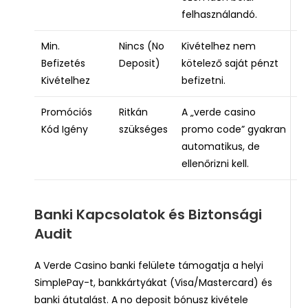
felhasználandó.
Min.
Nincs (No
Kivételhez nem
Befizetés
Deposit)
kötelező saját pénzt
Kivételhez
befizetni.
Promóciós
Ritkán
A „verde casino
Kód Igény
szükséges
promo code” gyakran
automatikus, de
ellenőrizni kell.
Banki Kapcsolatok és Biztonsági
Audit
A Verde Casino banki felülete támogatja a helyi
SimplePay-t, bankkártyákat (Visa/Mastercard) és
banki átutalást. A no deposit bónusz kivétele