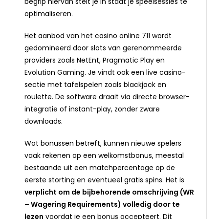
begrip hiervan stelt je in staat je speelsessies te
optimaliseren.
Het aanbod van het casino online 711 wordt
gedomineerd door slots van gerenommeerde
providers zoals NetEnt, Pragmatic Play en
Evolution Gaming. Je vindt ook een live casino-
sectie met tafelspelen zoals blackjack en
roulette. De software draait via directe browser-
integratie of instant-play, zonder zware
downloads.
Wat bonussen betreft, kunnen nieuwe spelers
vaak rekenen op een welkomstbonus, meestal
bestaande uit een matchpercentage op de
eerste storting en eventueel gratis spins. Het is
verplicht om de bijbehorende omschrijving (WR
– Wagering Requirements) volledig door te
lezen
voordat je een bonus accepteert. Dit