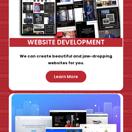
WEBSITE DEVELOPMENT
We can create beautiful and jaw-dropping
websites for you.
Learn More