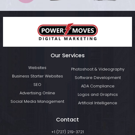
Our Services
Websites
Photoshoot & Videography
Business Starter Websites
Software Development
SEO
ADA Compliance
Advertising Online
Logos and Graphics
Social Media Management
Artificial Intelligence
Contact
+1 (727) 219-3721