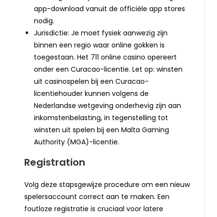
app-download vanuit de officiële app stores
nodig.
Jurisdictie: Je moet fysiek aanwezig zijn
binnen een regio waar online gokken is
toegestaan. Het 711 online casino opereert
onder een Curacao-licentie. Let op: winsten
uit casinospelen bij een Curacao-
licentiehouder kunnen volgens de
Nederlandse wetgeving onderhevig zijn aan
inkomstenbelasting, in tegenstelling tot
winsten uit spelen bij een Malta Gaming
Authority (MGA)-licentie.
Registration
Volg deze stapsgewijze procedure om een nieuw
spelersaccount correct aan te maken. Een
foutloze registratie is cruciaal voor latere