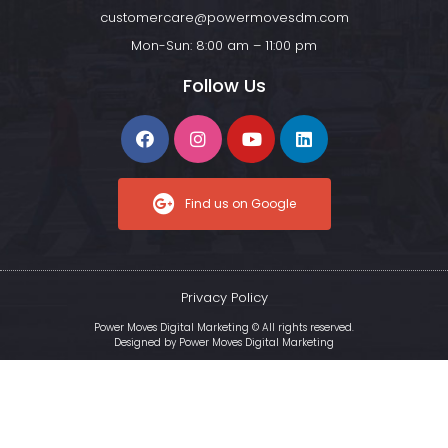
customercare@powermovesdm.com
Mon-Sun: 8:00 am – 11:00 pm
Follow Us
Find us on Google
Privacy Policy
Power Moves Digital Marketing © All rights reserved.
Designed by
Power Moves Digital Marketing