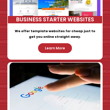
BUSINESS STARTER WEBSITES
We offer template websites for cheap just to
get you online straight away.
Learn More