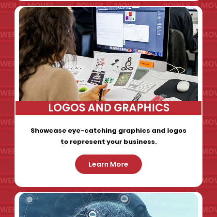
LOGOS AND GRAPHICS
Showcase eye-catching graphics and logos
to represent your business.
Learn More