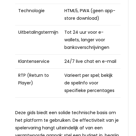
Technologie
HTML5, PWA (geen app-
store download)
Uitbetalingstermijn
Tot 24 uur voor e-
wallets, langer voor
bankoverschrijvingen
Klantenservice
24/7 live chat en e-mail
RTP (Return to
Varieert per spel; bekijk
Player)
de spelinfo voor
specifieke percentages
Deze gids biedt een solide technische basis om
het platform te gebruiken. De effectiviteit van je
spelervaring hangt uiteindelijk af van een
verantwoorde aanpak: stel een budget in, begrijp