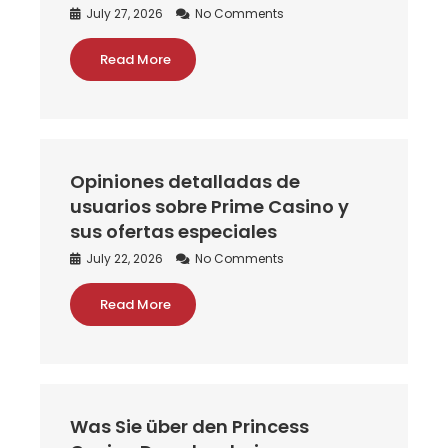
July 27, 2026
No Comments
Read More
Opiniones detalladas de
usuarios sobre Prime Casino y
sus ofertas especiales
July 22, 2026
No Comments
Read More
Was Sie über den Princess